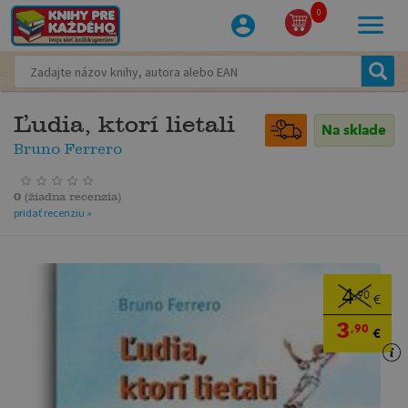
0
Ľudia, ktorí lietali
Na sklade
Bruno Ferrero
0
(
žiadna recenzia
)
pridať recenziu »
4
,90
€
3
,90
€