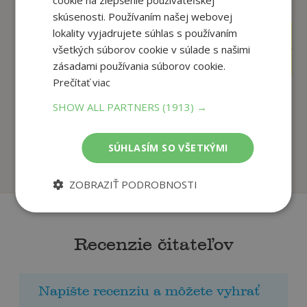
skúsenosti. Používaním našej webovej
lokality vyjadrujete súhlas s používaním
4
4
,90
,50
€
€
všetkých súborov cookie v súlade s našimi
4
4
,66
,28
€
€
zásadami používania súborov cookie.
Prečítať viac
SHOW ALL PARTNERS
(1913) →
Vždy príde ďalší deň
Spev svrčka
Bruno Ferrero
Bruno Ferrero
SÚHLASÍM SO VŠETKÝMI
Na sklade
Na sklade
ZOBRAZIŤ PODROBNOSTI
Recenzie čitateľov
Napíšte recenziu a môžete vyhrať