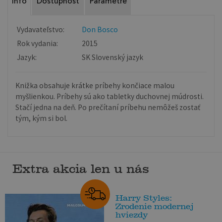
Info
Dostupnosť
Parametre
Vydavateľstvo:
Don Bosco
Rok vydania:
2015
Jazyk:
SK Slovenský jazyk
Knižka obsahuje krátke príbehy končiace malou
myšlienkou. Príbehy sú ako tabletky duchovnej múdrosti.
Stačí jedna na deň. Po prečítaní príbehu nemôžeš zostať
tým, kým si bol.
Extra akcia len u nás
Harry Styles:
Zrodenie modernej
hviezdy