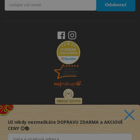
Odoberať
Už nikdy nezmeškáte DOPRAVU ZDARMA a AKCIOVÉ
CENY 🙂📚