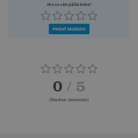
Ako sa vám páčila kniha?
PRIDAŤ RECENZIU
0
/ 5
(
žiadna recenzia
)