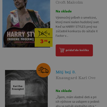
Croft Malcolm
Na sklade
Výnimočný príbeh o umelcovi,
ktorý mení nielen hudobný svet.
Keď sa HARRY STYLES prvý raz
zúčastnil konkurzu do súťaže X
16
,90
€
Factor v...
3
,95
€
pridať do košíka
Môj boj 3.
Knausgard Karl Ove
Na sklade
„Žijem, mám vlastné deti a pri
ich výchove sa usilujem o jediné:
aby sa nebáli vlastného otca,“