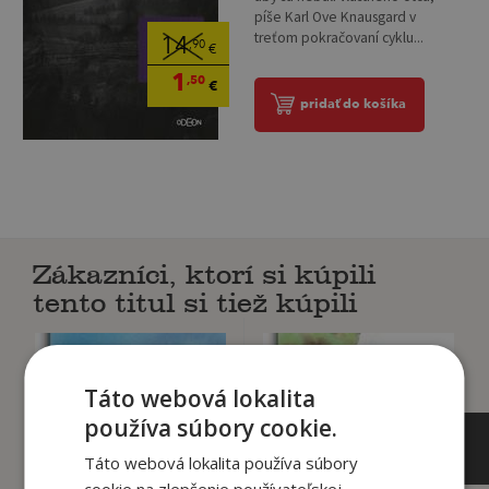
píše Karl Ove Knausgard v
treťom pokračovaní cyklu...
14
,90
€
1
,50
€
pridať do košíka
Zákazníci, ktorí si kúpili
tento titul si tiež kúpili
Táto webová lokalita
používa súbory cookie.
Táto webová lokalita používa súbory
cookie na zlepšenie používateľskej