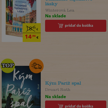
lásky
Winterová Lea
Na sklade
pridať do košíka
18
,99
€
14
,98
€
TOP
TOP
Kým Paríž spal
Druart Ruth
Na sklade
pridať do košíka