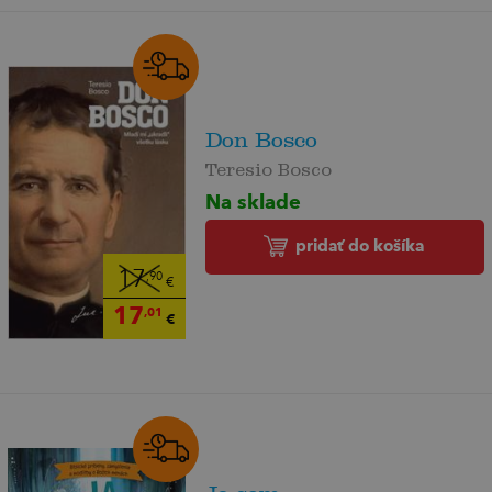
Don Bosco
Teresio Bosco
Na sklade
pridať do košíka
17
,90
€
17
,01
€