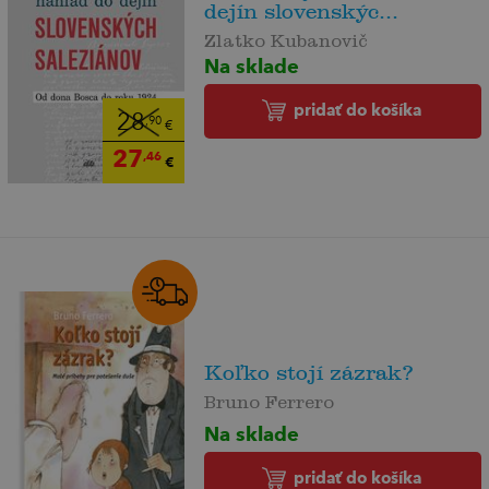
dejín slovenskýc...
Zlatko Kubanovič
Na sklade
pridať do košíka
28
,90
€
27
,46
€
Koľko stojí zázrak?
Bruno Ferrero
Na sklade
pridať do košíka