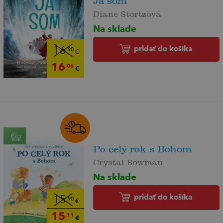
Ja som
Diane Stortzová
Na sklade
pridať do košíka
16
,90
€
16
,06
€
Po celý rok s Bohom
Crystal Bowman
Na sklade
pridať do košíka
15
,90
€
15
,11
€