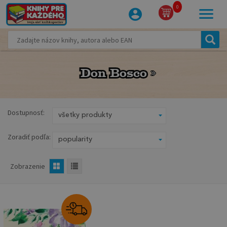
0
Don Bosco
Don Bosco
Dostupnosť:
Zoradiť podľa:
Zobrazenie