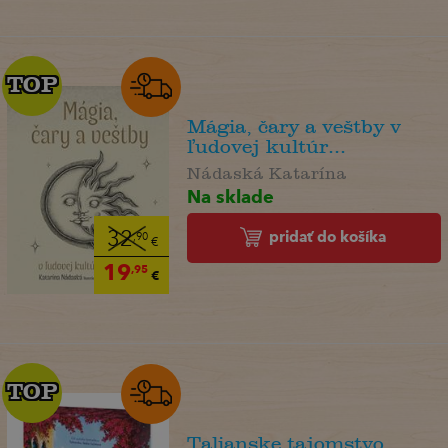
TOP
TOP
Mágia, čary a veštby v
ľudovej kultúr...
Nádaská Katarína
Na sklade
pridať do košíka
32
,90
€
19
,95
€
TOP
TOP
Talianske tajomstvo