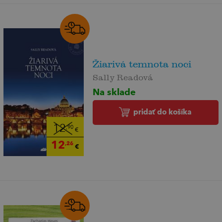
Žiarivá temnota noci
Sally Readová
Na sklade
pridať do košíka
12
,90
€
12
,26
€