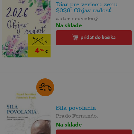
Diár pre veriacu ženu
2026: Objav radosť
autor neuvedený
Na sklade
pridať do košíka
11
,90
€
4
,95
€
Sila povolania
Prado Fernando,
Na sklade