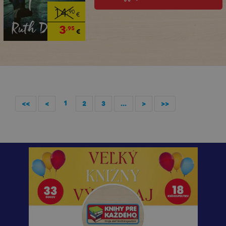
14
,90
€
3
,95
€
1
<<
<
2
3
...
>
>>