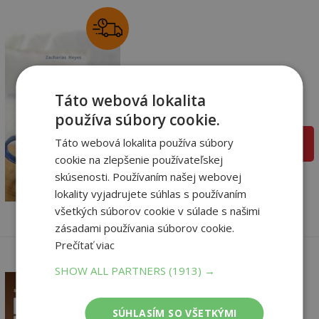
Byť doma sám v sebe
Zacharias Heyes
Táto webová lokalita
Na sklade
používa súbory cookie.
Táto webová lokalita používa súbory
pridať do košíka
cookie na zlepšenie používateľskej
12
,90
€
skúsenosti. Používaním našej webovej
12
,26
€
lokality vyjadrujete súhlas s používaním
všetkých súborov cookie v súlade s našimi
zásadami používania súborov cookie.
Prečítať viac
SHOW ALL PARTNERS
(1913) →
SÚHLASÍM SO VŠETKÝMI
Koľko toho potrebuješ