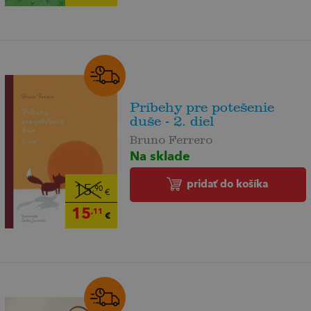
Príbehy pre potešenie
duše - 2. diel
Bruno Ferrero
Na sklade
pridať do košíka
15
,90
€
15
,11
€