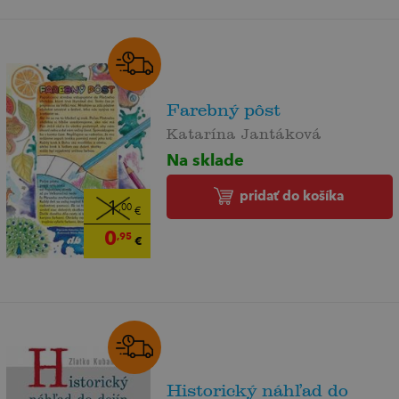
Farebný pôst
Katarína Jantáková
Na sklade
pridať do košíka
1
,00
€
0
,95
€
Historický náhľad do