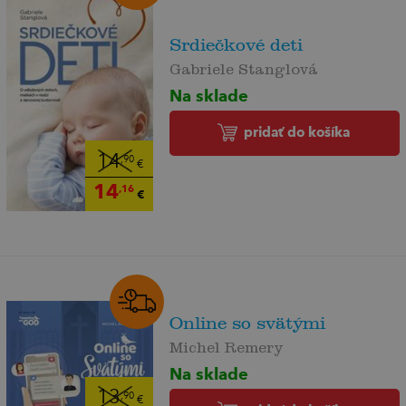
Srdiečkové deti
Gabriele Stanglová
Na sklade
pridať do košíka
14
,90
€
14
,16
€
Online so svätými
Michel Remery
Na sklade
13
,90
€