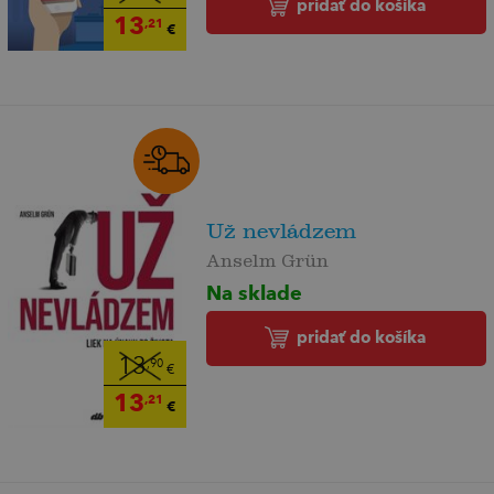
pridať do košíka
13
,21
€
Už nevládzem
Anselm Grün
Na sklade
pridať do košíka
13
,90
€
13
,21
€