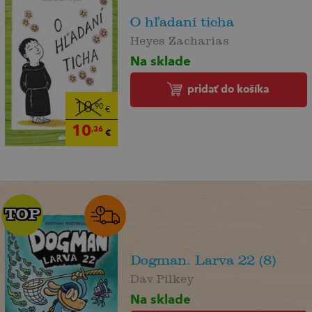
O hľadaní ticha
Heyes Zacharias
Na sklade
pridať do košíka
10
,90
€
10
,36
€
TOP
TOP
Dogman. Larva 22 (8)
Dav Pilkey
Na sklade