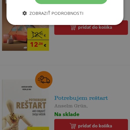
Susanne Niemeyer
ZOBRAZIŤ PODROBNOSTI
Na sklade
pridať do košíka
12
,90
€
12
,26
€
Potrebujem reštart
Anselm Grün,
Na sklade
pridať do košíka