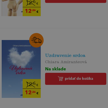
12
,90
€
12
,26
€
Uzdravenie srdca
Chiara Amiranteová
Na sklade
pridať do košíka
12
,90
€
12
,26
€