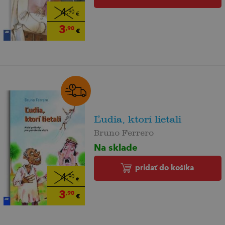
4
,90
€
3
,90
€
Ľudia, ktorí lietali
Bruno Ferrero
Na sklade
pridať do košíka
4
,90
€
3
,90
€