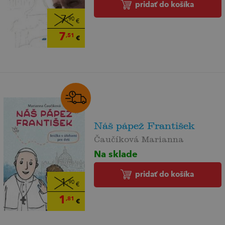
pridať do košíka
7
,90
€
7
,51
€
Náš pápež František
Čaučíková Marianna
Na sklade
pridať do košíka
1
,90
€
1
,81
€