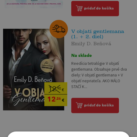
pridať do košíka
V objatí gentlemana
(1. + 2. diel)
Emily D. Beňová
Na sklade
Reedícia tetralógie V objatí
gentlemana. Obsahuje prvé dva
diely: V objatí gentlemana + V
objatí nepriateľa. AKO MÁLO
STAČÍ K...
12
,90
€
12
,26
€
pridať do košíka