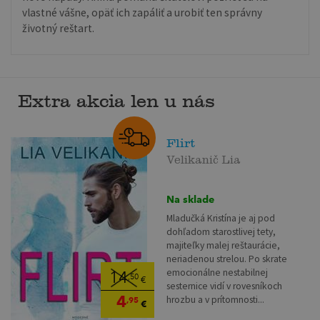
vlastné vášne, opäť ich zapáliť a urobiť ten správny
životný reštart.
Extra akcia len u nás
Flirt
Velikanič Lia
Na sklade
Mladučká Kristína je aj pod
dohľadom starostlivej tety,
majiteľky malej reštaurácie,
neriadenou strelou. Po skrate
emocionálne nestabilnej
14
,50
€
sesternice vidí v rovesníkoch
4
hrozbu a v prítomnosti...
,95
€