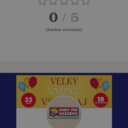
0
/ 5
(
žiadna recenzia
)