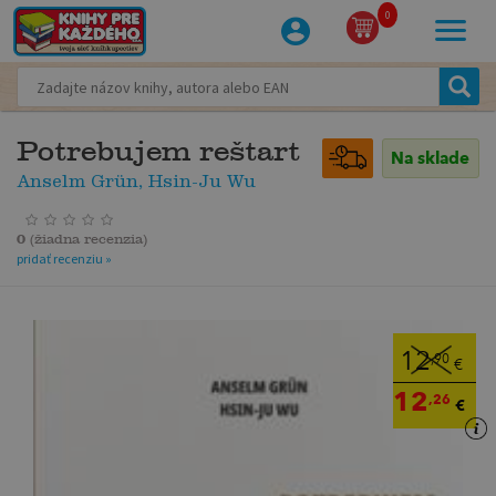
0
Potrebujem reštart
Na sklade
Anselm Grün, Hsin-Ju Wu
0
(
žiadna recenzia
)
pridať recenziu »
12
,90
€
12
,26
€