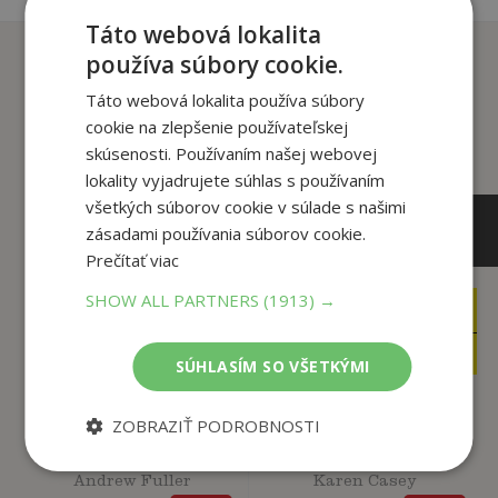
Táto webová lokalita
Zákazníci, ktorí si kúpili
používa súbory cookie.
tento titul si tiež kúpili
Táto webová lokalita používa súbory
cookie na zlepšenie používateľskej
skúsenosti. Používaním našej webovej
lokality vyjadrujete súhlas s používaním
všetkých súborov cookie v súlade s našimi
zásadami používania súborov cookie.
Prečítať viac
SHOW ALL PARTNERS
(1913) →
10
8
,99
,99
€
€
3
3
,95
,95
€
€
SÚHLASÍM SO VŠETKÝMI
ZOBRAZIŤ PODROBNOSTI
Najlepší život v
20 vecí, ktoré viem
každom veku
naisto
Andrew Fuller
Karen Casey