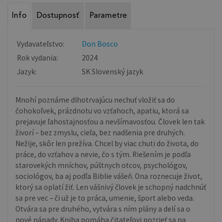
Info
Dostupnosť
Parametre
Vydavateľstvo:
Don Bosco
Rok vydania:
2024
Jazyk:
SK Slovenský jazyk
Mnohí poznáme dlhotrvajúcu nechuť vložiť sa do
čohokoľvek, prázdnotu vo vzťahoch, apatiu, ktorá sa
prejavuje ľahostajnosťou a nevšímavosťou. Človek len tak
živorí – bez zmyslu, cieľa, bez nadšenia pre druhých.
Nežije, skôr len prežíva. Chcel by viac chuti do života, do
práce, do vzťahov a nevie, čo s tým. Riešením je podľa
starovekých mníchov, púštnych otcov, psychológov,
sociológov, ba aj podľa Biblie vášeň. Ona roznecuje život,
ktorý sa oplatí žiť. Len vášnivý človek je schopný nadchnúť
sa pre vec – či už je to práca, umenie, šport alebo veda.
Otvára sa pre druhého, vytvára s ním plány a delí sa o
nové nápady. Kniha pomáha čitateľovi pozrieť sa na