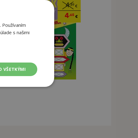
4
,89
€
4
,65
€
. Používaním
úlade s našimi
O VŠETKÝMI