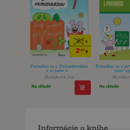
2
,51
€
2
,47
€
Poradím si s Prírodovedou
Poradím si s pr
1.tr.(nov.v...
(nov.vy
Nováková Iva
Novákov
Na sklade
Na sklade
Informácie o knihe