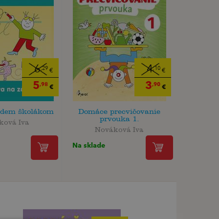
6
4
,29
,10
€
€
5
3
,98
,90
€
€
udem školákom
Domáce precvičovanie
prvouka 1.
ková Iva
Nováková Iva
Na sklade