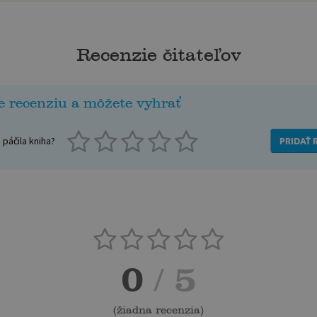
Recenzie čitateľov
e recenziu a môžete vyhrať
páčila kniha?
PRIDAŤ 
0
/ 5
(
žiadna recenzia
)