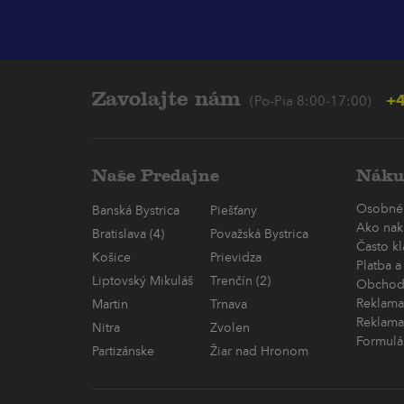
Zavolajte nám
+4
(Po-Pia 8:00-17:00)
Naše Predajne
Náku
Osobné
Banská Bystrica
Piešťany
Ako nak
Bratislava (4)
Považská Bystrica
Často k
Košice
Prievidza
Platba a
Liptovský Mikuláš
Trenčín (2)
Obchod
Reklama
Martin
Trnava
Reklama
Nitra
Zvolen
Formulá
Partizánske
Žiar nad Hronom