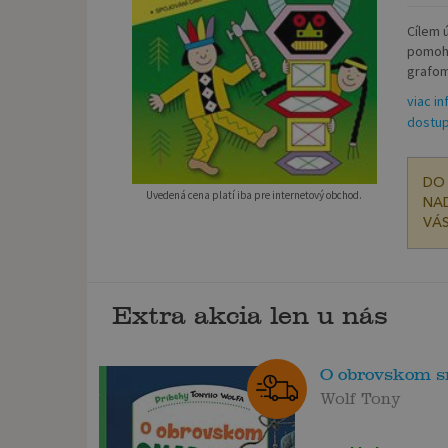
Cílem 
pomoho
grafom
viac in
dostup
DO 
Uvedená cena platí iba pre internetový obchod.
NAD
VÁS
Extra akcia len u nás
O obrovskom 
Wolf Tony