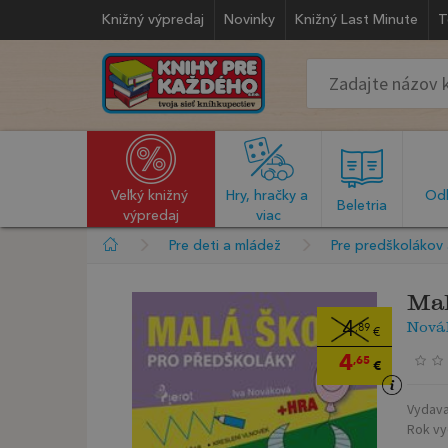
Knižný výpredaj
Novinky
Knižný Last Minute
T
Veľký knižný 
Hry, hračky a 
Odb
  Beletria  
výpredaj
viac
Pre deti a mládež
Pre predškolákov 
Mal
Nová
4
,89
€
4
,65
€
Vydava
Rok vy