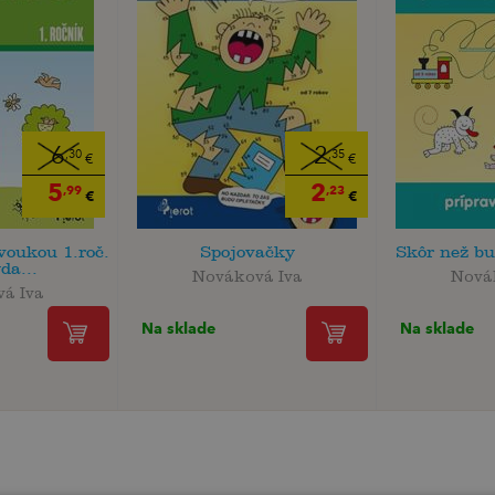
6
2
,30
,35
€
€
5
2
,99
,23
€
€
voukou 1.roč.
Spojovačky
Skôr než b
da...
Nováková Iva
Nová
á Iva
Na sklade
Na sklade