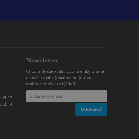
Newsletter
Chcete dostávať akciové ponuky priamo
na váš e-mail? (maximálne jedna e-
mailová správa za týždeň)
 čl.13
 čl.14
Odoberať