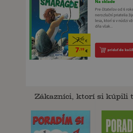
Na sklade
Pre čitateľov od 6 ro
nerozluční priatelia žij
lesa, ktorí si v núdzi
dňa však...
7
,49
€
7
,19
pridať do koší
€
Zákazníci, ktorí si kúpili t