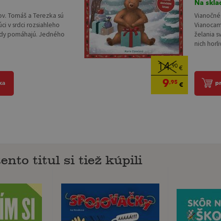
Na skla
kov. Tomáš a Terezka sú
Vianočné
úci v srdci rozsiahleho
Vianocami
 vždy pomáhajú. Jedného
želania s
nich horli
14
,90
€
9
,95
ka
p
€
ento titul si tiež kúpili