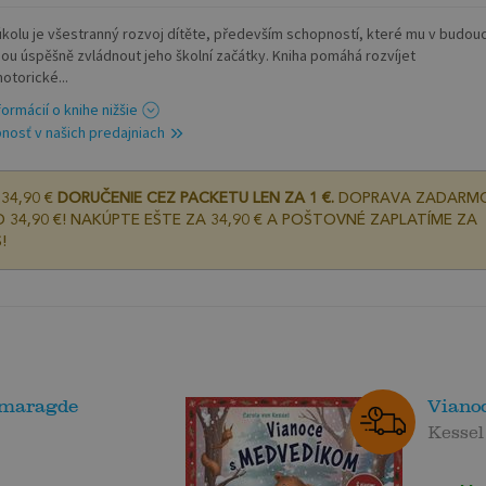
úkolu je všestranný rozvoj dítěte, především schopností, které mu v budou
u úspěšně zvládnout jeho školní začátky. Kniha pomáhá rozvíjet
otorické...
formácií o knihe nižšie
nosť v našich predajniach
34,90 €
DORUČENIE CEZ PACKETU LEN ZA 1 €.
DOPRAVA ZADARM
 34,90 €! NAKÚPTE EŠTE ZA 34,90 € A POŠTOVNÉ ZAPLATÍME ZA
!
smaragde
Viano
Kessel