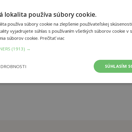
 schopností, které mu v budoucnu pomohou úspěšně zvládnout jeho
 lokalita používa súbory cookie.
 schopnosti, soustředění a učí děti porozumět zadání. V knize
nky. Složitějšími zadáními jsou potom počínající linka či body
ita používa súbory cookie na zlepšenie používateľskej skúsenosti
at. Mnohé z obrázku nejsou dokončeny, zde by mělo dítě použít
ality vyjadrujete súhlas s používaním všetkých súborov cookie v s
nia súborov cookie.
Prečítať viac
TNERS
(1913) →
et strán:
32
ba:
Paperback
mer:
209x297 mm
ODROBNOSTI
SÚHLASÍM S
tnosť:
208 g