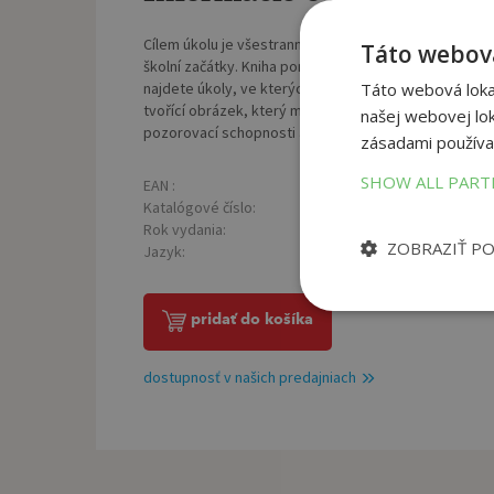
Cílem úkolu je všestranný rozvoj dítěte, především
Táto webová
školní začátky. Kniha pomáhá rozvíjet grafomotorické
najdete úkoly, ve kterých dítě obtahuje přerušované li
Táto webová lokal
tvořící obrázek, který musí dítě dokončit či zopakov
našej webovej lok
pozorovací schopnosti a fantazii a obrázky dokreslit.
zásadami používa
SHOW ALL PAR
EAN :
Poč
9788073533717
Katalógové číslo:
Väz
1366607
Rok vydania:
Roz
2014
ZOBRAZIŤ P
Jazyk:
Hmo
český
pridať do košíka
dostupnosť v našich predajniach