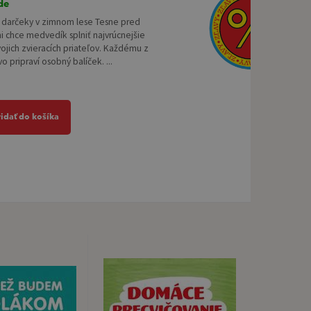
de
 darčeky v zimnom lese Tesne pred
 chce medvedík splniť najvrúcnejšie
vojich zvieracích priateľov. Každému z
vo pripraví osobný balíček. ...
ridať do košíka