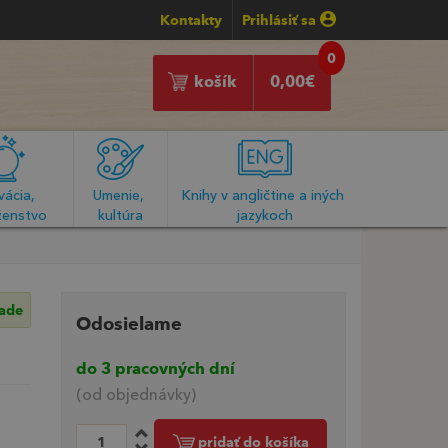
Kontakty
Prihlásiť sa
0
košík
0,00
€
ácia, 
Umenie, 
Knihy v angličtine a iných 
enstvo
kultúra
jazykoch
lade
Odosielame
do 3 pracovných dní
(od objednávky)
pridať do košíka