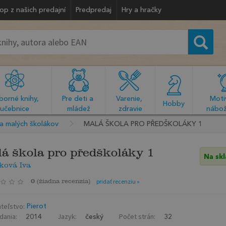
op z našich predajní
Predpredaj
Hry a hračky
orné knihy, 
Pre deti a 
Varenie, 
Motiv
  Hobby  
učebnice
mládež
zdravie
nábož
a malých školákov
MALÁ ŠKOLA PRO PŘEDŠKOLÁKY 1
á škola pro předškoláky 1
Na sk
ková Iva
0
(
žiadna recenzia
)
pridať recenziu »
teľstvo:
Pierot
dania:
Jazyk:
Počet strán:
2014
český
32