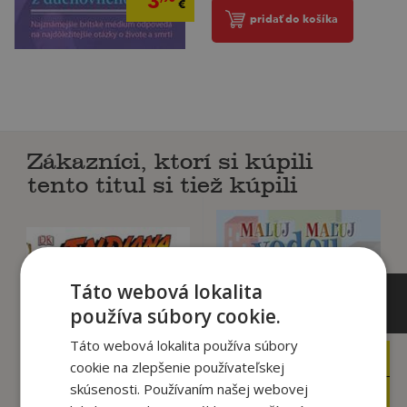
3
€
pridať do košíka
Zákazníci, ktorí si kúpili
tento titul si tiež kúpili
Táto webová lokalita
používa súbory cookie.
Táto webová lokalita používa súbory
3
8
,95
,20
cookie na zlepšenie používateľskej
€
€
1
2
skúsenosti. Používaním našej webovej
,95
,95
€
€