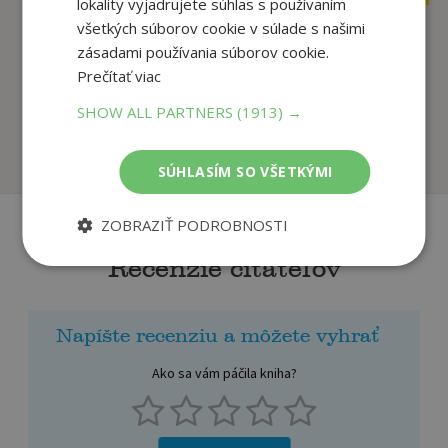
lokality vyjadrujete súhlas s používaním
všetkých súborov cookie v súlade s našimi
zásadami používania súborov cookie.
Indiana Jones -
Pomocníci na
Prečítať viac
Hrdinovia a
kolesách/Pomocníci
zloduchov...
na ko...
SHOW ALL PARTNERS
(1913) →
autor neuvedený
autor neuvedený
Na sklade
Na sklade
SÚHLASÍM SO VŠETKÝMI
ZOBRAZIŤ PODROBNOSTI
Recenzie čitateľov
Napíšte recenziu a môžete vyhrať
Ako sa vám páčila kniha?