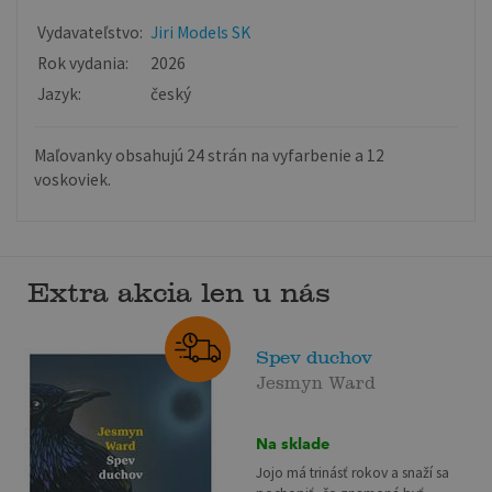
Vydavateľstvo:
Jiri Models SK
Rok vydania:
2026
Jazyk:
český
Maľovanky obsahujú 24 strán na vyfarbenie a 12
voskoviek.
Extra akcia len u nás
Spev duchov
Jesmyn Ward
Na sklade
Jojo má trinásť rokov a snaží sa