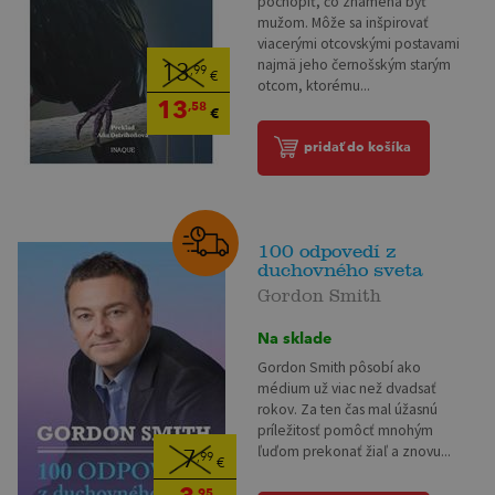
pochopiť, čo znamená byť
mužom. Môže sa inšpirovať
viacerými otcovskými postavami
najmä jeho černošským starým
13
,99
€
otcom, ktorému...
13
,58
€
pridať do košíka
100 odpovedí z
duchovného sveta
Gordon Smith
Na sklade
Gordon Smith pôsobí ako
médium už viac než dvadsať
rokov. Za ten čas mal úžasnú
príležitosť pomôcť mnohým
ľuďom prekonať žiaľ a znovu...
7
,99
€
,95