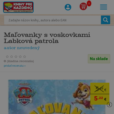
0
Maľovanky s voskovkami
Labková patrola
autor neuvedený
Na sklade
0
(
žiadna recenzia
)
pridať recenziu »
5
,49
€
5
,22
€