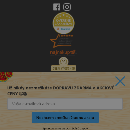
Už nikdy nezmeškáte DOPRAVU ZDARMA a AKCIOVÉ
CENY 🙂📚
Nechcem zmeškať žiadnu akciu
Spracovanie osobných údajov