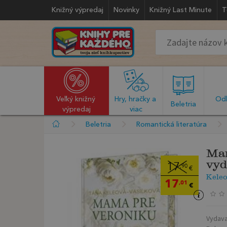
Knižný výpredaj
Novinky
Knižný Last Minute
T
Veľký knižný 
Hry, hračky a 
Odb
  Beletria  
výpredaj
viac
Beletria
Romantická literatúra
Mam
vyd
17
,90
€
Kele
17
,01
€
Vydava