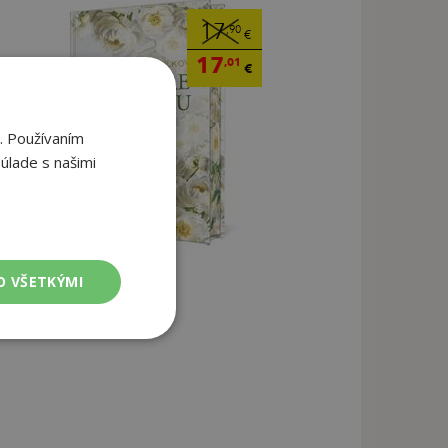
17
,90
€
17
,01
€
. Používaním
úlade s našimi
O VŠETKÝMI