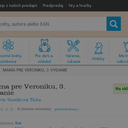
op z našich predajní
Predpredaj
Hry a hračky
orné knihy, 
Pre deti a 
Varenie, 
Motiv
  Hobby  
učebnice
mládež
zdravie
nábož
MAMA PRE VERONIKU, 3. VYDANIE
a pre Veroniku, 3.
Na sk
anie
ová-Vasilková Táňa
0
(
žiadna recenzia
)
pridať recenziu »
teľstvo:
Ikar