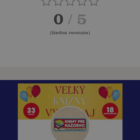
0
/ 5
(
žiadna recenzia
)