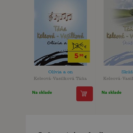
13
,90
€
5
,90
€
Olívia a on
Skúš
Keleová-Vasilková Táňa
Keleová-Vasi
Na sklade
Na sklade