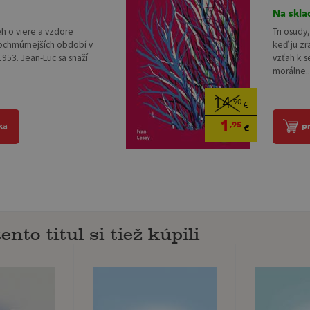
Na skla
h o viere a vzdore
Tri osudy,
ochmúrnejších období v
keď ju zr
1953. Jean-Luc sa snaží
vzťah k s
morálne..
14
,90
€
1
,95
ka
p
€
ento titul si tiež kúpili