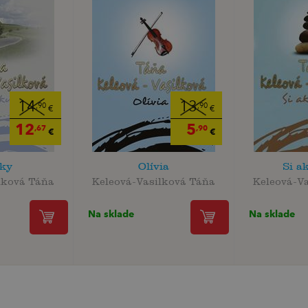
14
13
,90
,90
€
€
12
5
,67
,90
€
€
ky
Olívia
Si a
lková Táňa
Keleová-Vasilková Táňa
Keleová-V
Na sklade
Na sklade