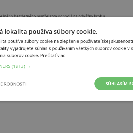
spešného bezdetného manželstva odhodlá na odvážny krok a
úbenej práce a večernej samoty ju už nič pekné v živote nečaká.
ii osud napokon prichystá prekvapenie. „Sestrička?“ vyruší ju z
 lokalita používa súbory cookie.
 stretáva sa s pohľadom pána Drobného. Je plný tichej
než stihne nejako zareagovať, ozve sa milý detský hlások: „To je
ita používa súbory cookie na zlepšenie používateľskej skúsenosti
 ruku malé dievčatko. V ružovej bundičke lemovanej bielou
ality vyjadrujete súhlas s používaním všetkých súborov cookie v s
reklamy. „Nie,“ zasmeje sa jej ocko. „To je sestrička z nemocnice.
nia súborov cookie.
Prečítať viac
aj o tvoju mamičku.“ Dievčatko stíchne a zvedavo si ju obzerá.
ľaté... uvedomí si, že sú kópiou očí jej mamy. Každučký deň mu jej
TNERS
(1913) →
ODROBNOSTI
SÚHLASÍM S
et strán:
328
ba:
Knihy viazané