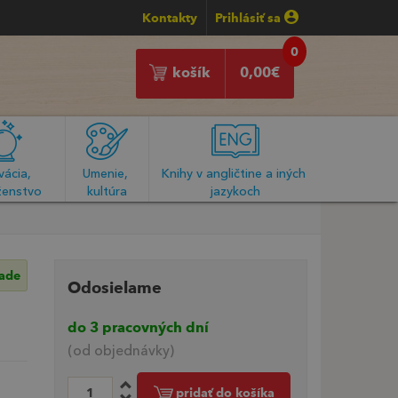
Kontakty
Prihlásiť sa
0
košík
0,00
€
ácia, 
Umenie, 
Knihy v angličtine a iných 
enstvo
kultúra
jazykoch
lade
Odosielame
do 3 pracovných dní
(od objednávky)
pridať do košíka