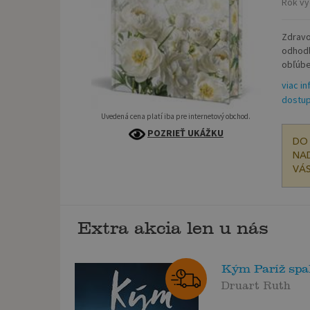
Rok vy
Zdravo
odhodl
obľúbe
viac in
dostup
Uvedená cena platí iba pre internetový obchod.
POZRIEŤ UKÁŽKU
DO 
NAD
VÁS
Extra akcia len u nás
Kým Paríž spa
Druart Ruth