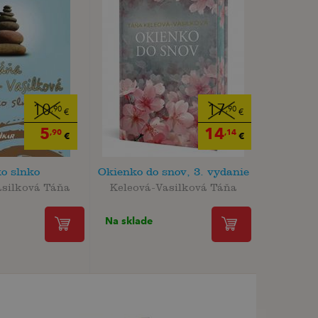
10
17
,90
,90
€
€
5
14
,90
,14
€
€
ko slnko
Okienko do snov, 3. vydanie
asilková Táňa
Keleová-Vasilková Táňa
Na sklade