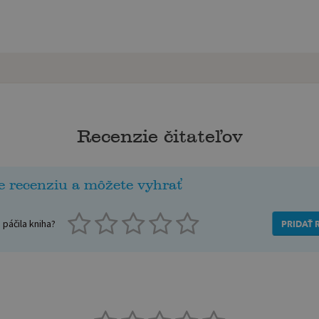
Recenzie čitateľov
e recenziu a môžete vyhrať
páčila kniha?
PRIDAŤ 