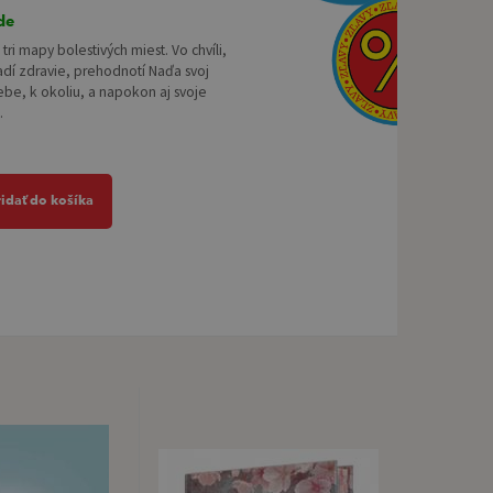
de
 tri mapy bolestivých miest. Vo chvíli,
adí zdravie, prehodnotí Naďa svoj
ebe, k okoliu, a napokon aj svoje
.
ridať do košíka