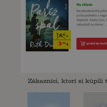
Na sklade
Nezabudnuteľný príbe
počas jedného z najp
dejinách. Santa Cruz, 
zabudnúť na dávne...
14
,90
€
3
,95
pridať do koší
€
Zákazníci, ktorí si kúpili t