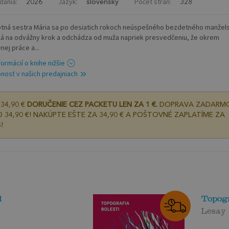
dania:
Jazyk:
Počet strán:
2026
slovenský
328
tná sestra Mária sa po desiatich rokoch neúspešného bezdetného manžel
á na odvážny krok a odchádza od muža napriek presvedčeniu, že okrem
nej práce a...
formácií o knihe nižšie
nosť v našich predajniach
34,90 €
DORUČENIE CEZ PACKETU LEN ZA 1 €.
DOPRAVA ZADARM
 34,90 €! NAKÚPTE EŠTE ZA 34,90 € A POŠTOVNÉ ZAPLATÍME ZA
!
l
Topogr
Lesay 