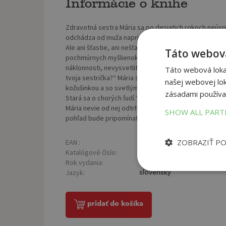
Informácie o knihe
Zdravotná sestra Mária sa po desiatich rokoch neú
odchádza od muža napriek presvedčeniu, že okrem obľ
Ale ani šťastie, ani nešťastie netrvajú večne a aj Már
Táto webová
pochmúrnych myšlienok povedomý hlas. Zdvihne oči a
náklonnosti, nevysvetliteľnej nehy. A smútku... Skôr 
Táto webová lokal
tvoja sestrička?“ Mária si až teraz všimne, že drží za
našej webovej lok
kožušinkou a so svetlými vláskami vyzerá ako dieťa z 
zásadami používa
Stará sa o chorých ľudí.“ „Aj o moju mamičku?“ „Áno, 
Mária nevie od nej odtrhnúť pohľad. Očká má veľké, gu
SHOW ALL PAR
pohľad bude pripomínať tú stratu...
ZOBRAZIŤ P
EAN :
Poč
9788057505921
Katalógové číslo:
Väz
1448470
Rok vydania:
2026
Jazyk:
slovenský
pridať do košíka