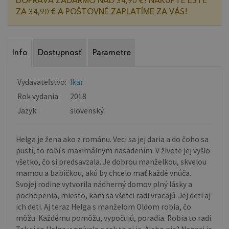
DOPRAVA ZADARMO NAD 34,90 €! NAKÚPTE EŠTE
ZA 34,90 € A POŠTOVNÉ ZAPLATÍME ZA VÁS!
Info
Dostupnosť
Parametre
Vydavateľstvo:
Ikar
Rok vydania:
2018
Jazyk:
slovenský
Helga je žena ako z románu. Veci sa jej daria a do čoho sa
pustí, to robí s maximálnym nasadením. V živote jej vyšlo
všetko, čo si predsavzala. Je dobrou manželkou, skvelou
mamou a babičkou, akú by chcelo mať každé vnúča.
Svojej rodine vytvorila nádherný domov plný lásky a
pochopenia, miesto, kam sa všetci radi vracajú. Jej deti aj
ich deti. Aj teraz Helga s manželom Oldom robia, čo
môžu. Každému pomôžu, vypočujú, poradia. Robia to radi.