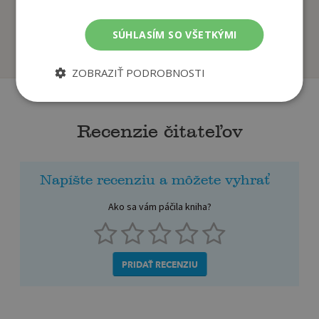
Keleová-Vasilková Táňa
Keleová-Vasilková Táňa
SÚHLASÍM SO VŠETKÝMI
Na sklade
Na sklade
ZOBRAZIŤ PODROBNOSTI
Recenzie čitateľov
Napíšte recenziu a môžete vyhrať
Ako sa vám páčila kniha?
PRIDAŤ RECENZIU