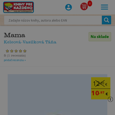
0
Mama
Na sklade
Keleová-Vasilková Táňa
5
(
1 recenzia
)
pridať recenziu »
12
,90
€
10
,97
€