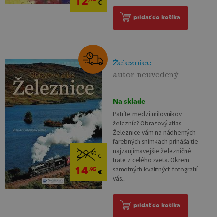
12
€
pridať do košíka
Železnice
autor neuvedený
Na sklade
Patríte medzi milovníkov
železníc? Obrazový atlas
Železnice vám na nádherných
farebných snímkach prináša tie
najzaujímavejšie železničné
29
,90
€
trate z celého sveta. Okrem
14
samotných kvalitných fotografií
,95
€
vás...
pridať do košíka