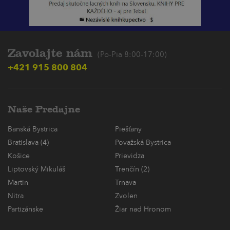
Zavolajte nám
(Po-Pia 8:00-17:00)
+421 915 800 804
Naše Predajne
Banská Bystrica
Piešťany
Bratislava (4)
Považská Bystrica
Košice
Prievidza
Liptovský Mikuláš
Trenčín (2)
Martin
Trnava
Nitra
Zvolen
Partizánske
Žiar nad Hronom