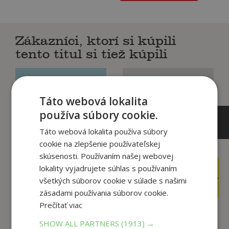
Zákazníci, ktorí si kúpili
tento titul si tiež kúpili
Táto webová lokalita
používa súbory cookie.
Táto webová lokalita používa súbory
cookie na zlepšenie používateľskej
skúsenosti. Používaním našej webovej
lokality vyjadrujete súhlas s používaním
10
14
,90
,90
€
€
všetkých súborov cookie v súlade s našimi
5
12
,90
,67
€
€
zásadami používania súborov cookie.
Prečítať viac
SHOW ALL PARTNERS
(1913) →
Si ako slnko
Skúšky