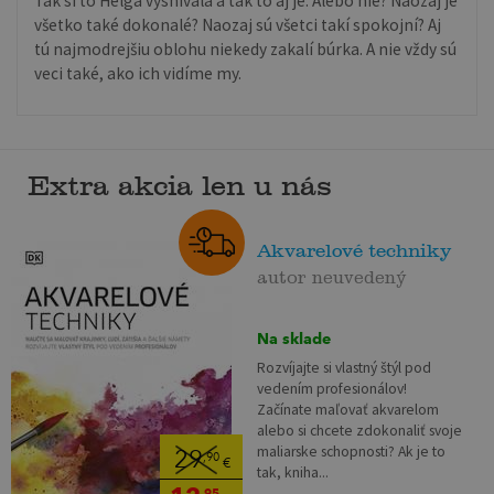
Tak si to Helga vysnívala a tak to aj je. Alebo nie? Naozaj je
všetko také dokonalé? Naozaj sú všetci takí spokojní? Aj
tú najmodrejšiu oblohu niekedy zakalí búrka. A nie vždy sú
veci také, ako ich vidíme my.
Extra akcia len u nás
Akvarelové techniky
autor neuvedený
Na sklade
Rozvíjajte si vlastný štýl pod
vedením profesionálov!
Začínate maľovať akvarelom
alebo si chcete zdokonaliť svoje
maliarske schopnosti? Ak je to
29
,90
€
tak, kniha...
,95