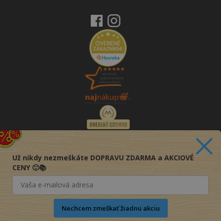
Už nikdy nezmeškáte DOPRAVU ZDARMA a AKCIOVÉ
CENY 🙂📚
Nechcem zmeškať žiadnu akciu