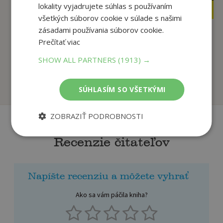
lokality vyjadrujete súhlas s používaním
9
14
,95
,20
€
€
všetkých súborov cookie v súlade s našimi
zásadami používania súborov cookie.
Prečítať viac
Škriatok
Robopes
Rozumbriadok
SHOW ALL PARTNERS
(1913) →
David Walliams
Primusová Hana
Na sklade
Na sklade
SÚHLASÍM SO VŠETKÝMI
ZOBRAZIŤ PODROBNOSTI
Recenzie čitateľov
Napíšte recenziu a môžete vyhrať
Ako sa vám páčila kniha?