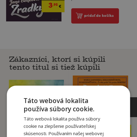
3
,95
€
pridať do košíka
Zákazníci, ktorí si kúpili
tento titul si tiež kúpili
Táto webová lokalita
používa súbory cookie.
Táto webová lokalita používa súbory
cookie na zlepšenie používateľskej
16
14
,90
,95
skúsenosti. Používaním našej webovej
€
€