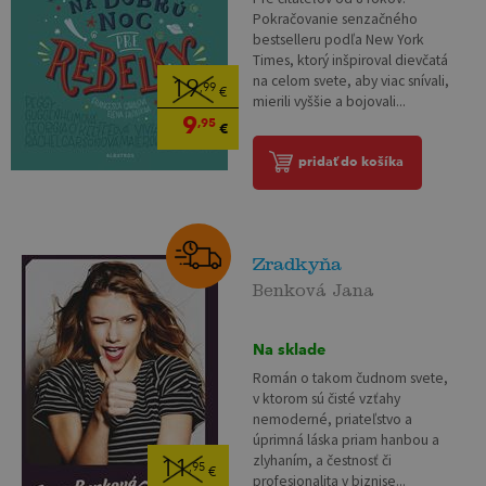
Pokračovanie senzačného
bestselleru podľa New York
Times, ktorý inšpiroval dievčatá
na celom svete, aby viac snívali,
19
,99
€
mierili vyššie a bojovali...
9
,95
€
pridať do košíka
Zradkyňa
Benková Jana
Na sklade
Román o takom čudnom svete,
v ktorom sú čisté vzťahy
nemoderné, priateľstvo a
úprimná láska priam hanbou a
zlyhaním, a čestnosť či
11
,95
€
profesionalita v biznise...