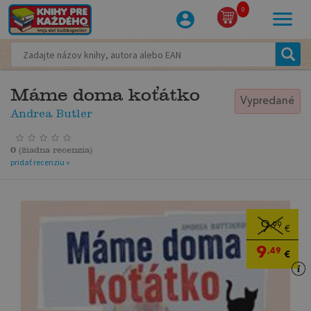
0
Máme doma koťátko
Vypredané
Andrea Butler
0
(
žiadna recenzia
)
pridať recenziu »
9
,99
€
9
,49
€