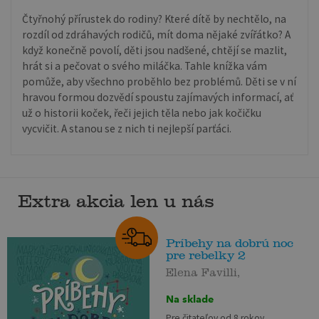
Čtyřnohý přírustek do rodiny? Které dítě by nechtělo, na
rozdíl od zdráhavých rodičů, mít doma nějaké zvířátko? A
když konečně povolí, děti jsou nadšené, chtějí se mazlit,
hrát si a pečovat o svého miláčka. Tahle knížka vám
pomůže, aby všechno proběhlo bez problémů. Děti se v ní
hravou formou dozvědí spoustu zajímavých informací, ať
už o historii koček, řeči jejich těla nebo jak kočičku
vycvičit. A stanou se z nich ti nejlepší parťáci.
Extra akcia len u nás
Príbehy na dobrú noc
pre rebelky 2
Elena Favilli,
Na sklade
Pre čitateľov od 8 rokov.