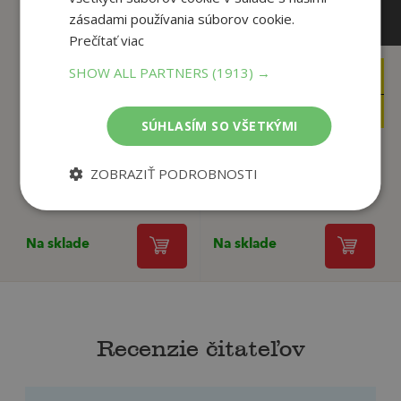
zásadami používania súborov cookie.
Prečítať viac
SHOW ALL PARTNERS
(1913) →
10
14
,90
,95
€
€
2
12
,90
,71
€
€
SÚHLASÍM SO VŠETKÝMI
ZOBRAZIŤ PODROBNOSTI
Valkýry
My deti zo stanice Zoo
Coelho Paulo
Christiane F.
Na sklade
Na sklade
Recenzie čitateľov