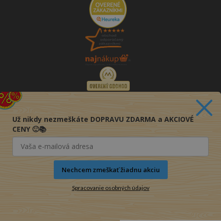
Už nikdy nezmeškáte DOPRAVU ZDARMA a AKCIOVÉ
CENY 🙂📚
Nechcem zmeškať žiadnu akciu
Spracovanie osobných údajov
© 2016-2026 KNIHY PRE KAŽDÉHO s.r.o.