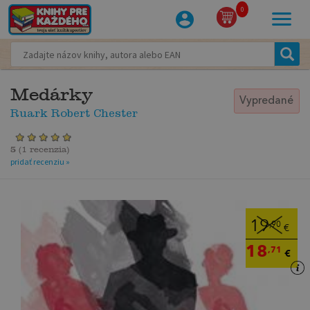
0
Medárky
Vypredané
Ruark Robert Chester
5
(
1 recenzia
)
pridať recenziu »
19
,90
€
18
,71
€