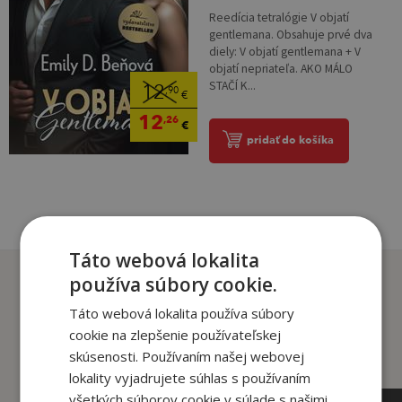
Reedícia tetralógie V objatí
gentlemana. Obsahuje prvé dva
diely: V objatí gentlemana + V
objatí nepriateľa. AKO MÁLO
STAČÍ K...
12
,90
€
12
,26
€
pridať do košíka
Táto webová lokalita
Zákazníci, ktorí si kúpili
používa súbory cookie.
tento titul si tiež kúpili
Táto webová lokalita používa súbory
cookie na zlepšenie používateľskej
skúsenosti. Používaním našej webovej
lokality vyjadrujete súhlas s používaním
všetkých súborov cookie v súlade s našimi