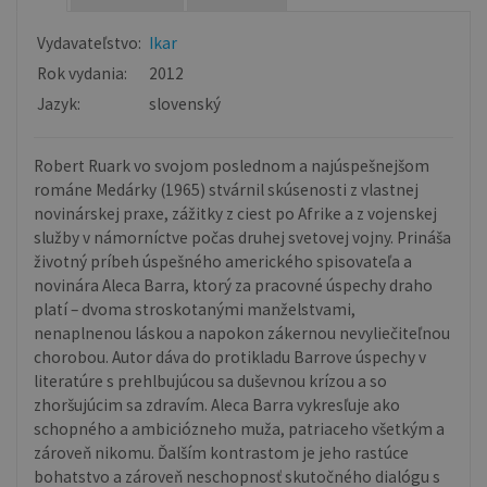
Vydavateľstvo:
Ikar
Rok vydania:
2012
Jazyk:
slovenský
Robert Ruark vo svojom poslednom a najúspešnejšom
románe Medárky (1965) stvárnil skúsenosti z vlastnej
novinárskej praxe, zážitky z ciest po Afrike a z vojenskej
služby v námorníctve počas druhej svetovej vojny. Prináša
životný príbeh úspešného amerického spisovateľa a
novinára Aleca Barra, ktorý za pracovné úspechy draho
platí – dvoma stroskotanými manželstvami,
nenaplnenou láskou a napokon zákernou nevyliečiteľnou
chorobou. Autor dáva do protikladu Barrove úspechy v
literatúre s prehlbujúcou sa duševnou krízou a so
zhoršujúcim sa zdravím. Aleca Barra vykresľuje ako
schopného a ambiciózneho muža, patriaceho všetkým a
zároveň nikomu. Ďalším kontrastom je jeho rastúce
bohatstvo a zároveň neschopnosť skutočného dialógu s