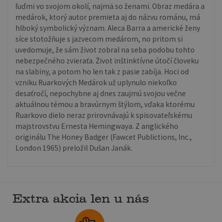
ľuďmi vo svojom okolí, najmä so ženami. Obraz medára a
medárok, ktorý autor premieta aj do názvu románu, má
hlboký symbolický význam. Aleca Barra a americké ženy
síce stotožňuje s jazvecom medárom, no pritom si
uvedomuje, že sám život zobral na seba podobu tohto
nebezpečného zvieraťa. Život inštinktívne útočí človeku
na slabiny, a potom ho len tak z pasie zabíja. Hoci od
vzniku Ruarkových Medárok už uplynulo niekoľko
desaťročí, nepochybne aj dnes zaujmú svojou večne
aktuálnou témou a bravúrnym štýlom, vďaka ktorému
Ruarkovo dielo neraz prirovnávajú k spisovateľskému
majstrovstvu Ernesta Hemingwaya. Z anglického
originálu The Honey Badger (Fawcet Publictions, Inc.,
London 1965) preložil Dušan Janák.
Extra akcia len u nás