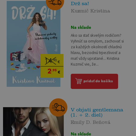
Drž sa!
Kuzmič Kristina
Na sklade
Ako sa stať skvelým rodičom?
Vyhnúť sa omylom, zachovať si
za každých okolností chladnú
hlavu, bezodnú trpezlivosť a
mať vždy upratané... Kristina
14
,90
€
Kuzmič vie, že...
2
,95
€
pridať do košíka
V objatí gentlemana
(1. + 2. diel)
Emily D. Beňová
Na sklade