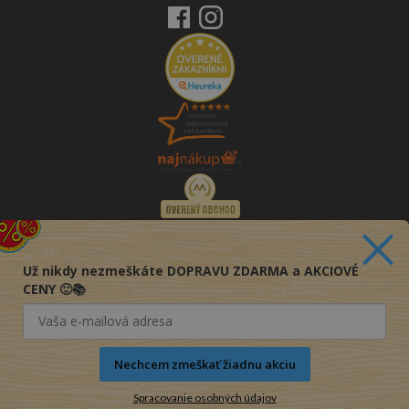
Už nikdy nezmeškáte DOPRAVU ZDARMA a AKCIOVÉ
CENY 🙂📚
Nechcem zmeškať žiadnu akciu
Spracovanie osobných údajov