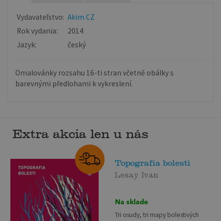
Vydavateľstvo:
Akim CZ
Rok vydania:
2014
Jazyk:
český
Omalovánky rozsahu 16-ti stran včetně obálky s
barevnými předlohami k vykreslení.
Extra akcia len u nás
Topografia bolesti
Lesay Ivan
Na sklade
Tri osudy, tri mapy bolestivých