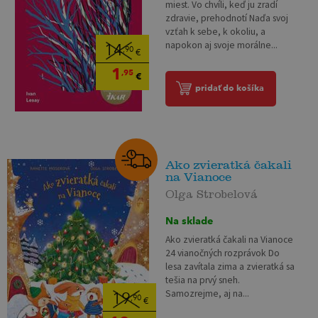
miest. Vo chvíli, keď ju zradí
zdravie, prehodnotí Naďa svoj
vzťah k sebe, k okoliu, a
napokon aj svoje morálne...
14
,90
€
1
,95
€
pridať do košíka
Ako zvieratká čakali
na Vianoce
Olga Strobelová
Na sklade
Ako zvieratká čakali na Vianoce
24 vianočných rozprávok Do
lesa zavítala zima a zvieratká sa
tešia na prvý sneh.
Samozrejme, aj na...
19
,90
€