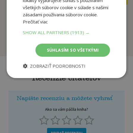
lokality vyjadrujete súhlas s používaním
všetkých súborov cookie v súlade s našimi
zásadami používania súborov cookie.
Indiana Jones -
Prečítať viac
Hrdinovia a
Maľovanky - Život na
zloduchov...
farme
SHOW ALL PARTNERS
(1913) →
autor neuvedený
autor neuvedený
Na sklade
Na sklade
SÚHLASÍM SO VŠETKÝMI
ZOBRAZIŤ PODROBNOSTI
Recenzie čitateľov
Napíšte recenziu a môžete vyhrať
Ako sa vám páčila kniha?