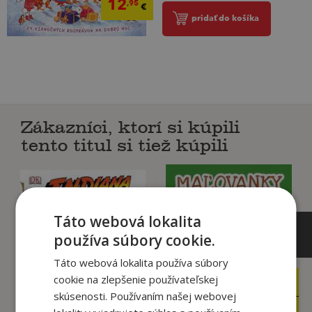
12
,95
€
pridať do košíka
Zákazníci, ktorí si kúpili
tento titul si tiež kúpili
Táto webová lokalita
používa súbory cookie.
Táto webová lokalita používa súbory
3
,95
€
cookie na zlepšenie používateľskej
3
,20
€
1
skúsenosti. Používaním našej webovej
,95
€
2
,50
€