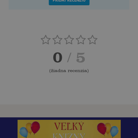
PRIDAŤ RECENZIU
0
/ 5
(
žiadna recenzia
)