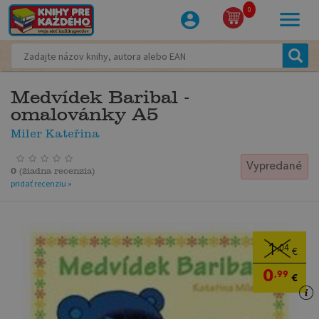
0
Medvídek Baribal -
omalovánky A5
Miler Kateřina
Vypredané
0
(
žiadna recenzia
)
pridať recenziu »
1
,04
€
0
,99
€