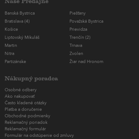
Naše Predajne
Banská Bystrica
Piešťany
Bratislava (4)
Považská Bystrica
Košice
Prievidza
Liptovský Mikuláš
Trenčín (2)
Martin
Trnava
Nitra
Zvolen
Partizánske
Žiar nad Hronom
Nákupný poradca
Osobné odbery
Ako nakupovať
Často kladené otázky
Platba a doručenie
Obchodné podmienky
Reklamačný poriadok
Reklamačný formulár
Formulár na odstúpenie od zmluvy