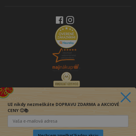
Už nikdy nezmeškáte DOPRAVU ZDARMA a AKCIOVÉ
CENY 🙂📚
Nechcem zmeškať žiadnu akciu