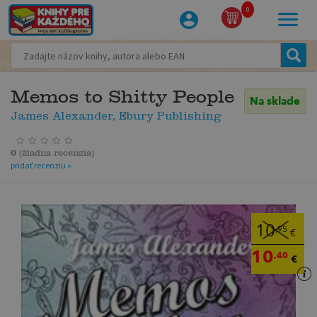
0
Memos to Shitty People
Na sklade
James Alexander, Ebury Publishing
0
(
žiadna recenzia
)
pridať recenziu »
10
,95
€
10
,40
€