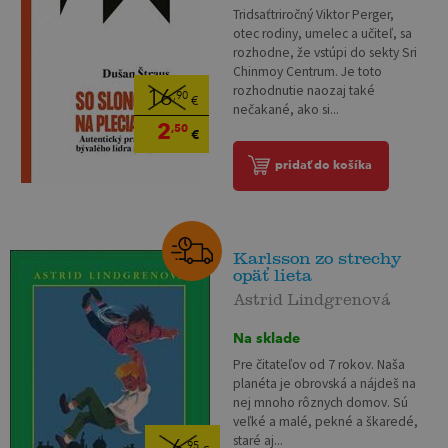
Tridsaťtriročný Viktor Perger,
otec rodiny, umelec a učiteľ, sa
rozhodne, že vstúpi do sekty Sri
Chinmoy Centrum. Je toto
rozhodnutie naozaj také
16
,90
€
nečakané, ako si...
2
,50
€
pridať do košíka
Karlsson zo strechy
opäť lieta
Astrid Lindgrenová
Na sklade
Pre čitateľov od 7 rokov. Naša
planéta je obrovská a nájdeš na
nej mnoho rôznych domov. Sú
veľké a malé, pekné a škaredé,
staré aj...
,95