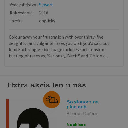
Vydavateľstvo:
Slovart
Rok vydania:
2016
Jazyk:
anglický
Colour away your frustration with over thirty-five
delightful and vulgar phrases you wish you'd said out
loud.Each single-sided page includes such tension-
busting phrases as, 'Seriously, Bitch?' and 'Oh look ...
Extra akcia len u nás
So slonom na
pleciach
Štraus Dušan
Na sklade