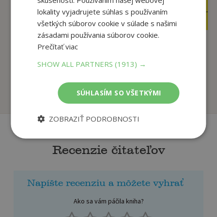
skúsenosti. Používaním našej webovej
11
24
,95
,95
€
€
lokality vyjadrujete súhlas s používaním
11
23
,35
,70
€
€
všetkých súborov cookie v súlade s našimi
zásadami používania súborov cookie.
Prečítať viac
Aromatherapist in a
Turkish Designs
SHOW ALL PARTNERS
(1913) →
Box
postcard CB
Jo Kellett,
Pepin Van
SÚHLASÍM SO VŠETKÝMI
U dodávateľa
U dodávateľa
ZOBRAZIŤ PODROBNOSTI
Recenzie čitateľov
Napíšte recenziu a môžete vyhrať
Ako sa vám páčila kniha?