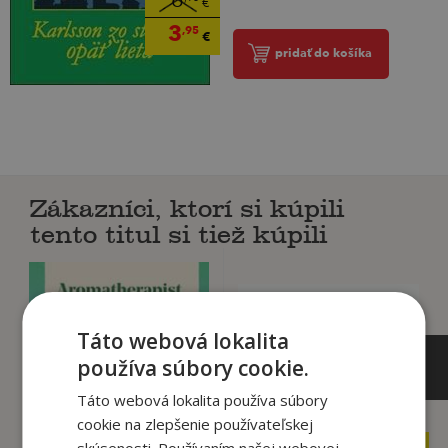
6
€
3
,95
€
pridať do košíka
Zákazníci, ktorí si kúpili
tento titul si tiež kúpili
Táto webová lokalita
používa súbory cookie.
Táto webová lokalita používa súbory
cookie na zlepšenie používateľskej