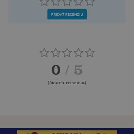
PRIDAŤ RECENZIU
0
/ 5
(
žiadna recenzia
)