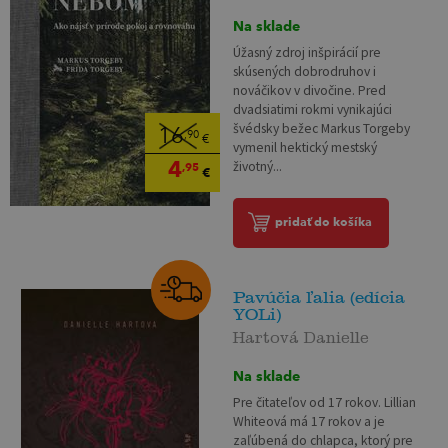
Na sklade
Úžasný zdroj inšpirácií pre
skúsených dobrodruhov i
nováčikov v divočine. Pred
dvadsiatimi rokmi vynikajúci
švédsky bežec Markus Torgeby
16
,90
€
vymenil hektický mestský
4
životný...
,95
€
pridať do košíka
Pavúčia ľalia (edícia
YOLi)
Hartová Danielle
Na sklade
Pre čitateľov od 17 rokov. Lillian
Whiteová má 17 rokov a je
zaľúbená do chlapca, ktorý pre