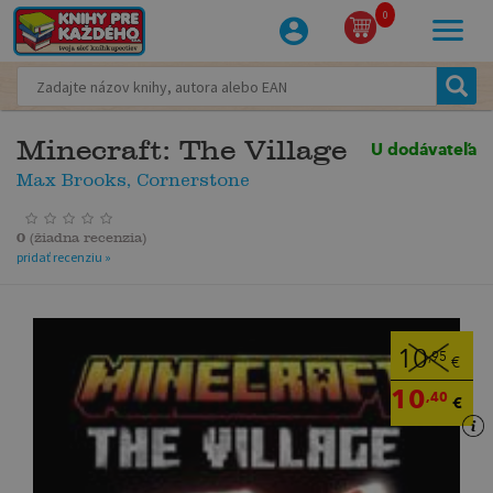
0
Minecraft: The Village
U dodávateľa
Max Brooks, Cornerstone
0
(
žiadna recenzia
)
pridať recenziu »
10
,95
€
10
,40
€