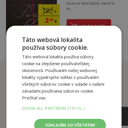
ňu nie je dosť dobrý. Aspoň si
to...
12
,90
€
2
,50
€
pridať do košíka
Táto webová lokalita
používa súbory cookie.
Táto webová lokalita používa súbory
cookie na zlepšenie používateľskej
Zákazníci, ktorí si kúpili
skúsenosti. Používaním našej webovej
tento titul si tiež kúpili
lokality vyjadrujete súhlas s používaním
všetkých súborov cookie v súlade s našimi
zásadami používania súborov cookie.
Prečítať viac
SHOW ALL PARTNERS
(1913) →
SÚHLASÍM SO VŠETKÝMI