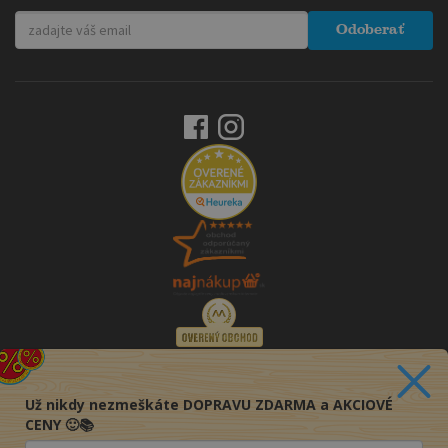
Odoberať
Už nikdy nezmeškáte DOPRAVU ZDARMA a AKCIOVÉ
CENY 🙂📚