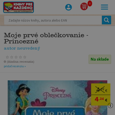
0
Moje prvé oblečkovanie -
Princezné
autor neuvedený
Na sklade
0
(
žiadna recenzia
)
pridať recenziu »
4
,99
€
4
,24
€