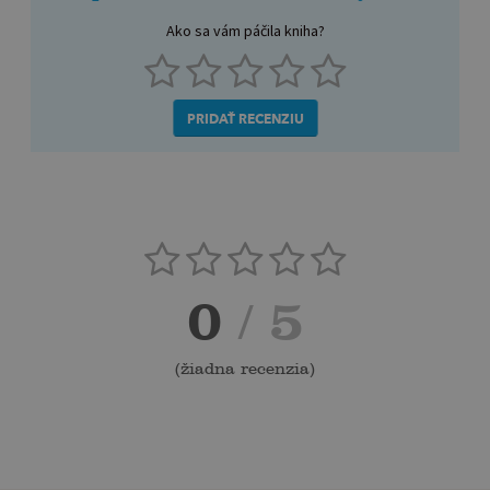
Ako sa vám páčila kniha?
PRIDAŤ RECENZIU
0
/ 5
(
žiadna recenzia
)