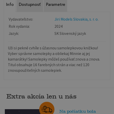
Info
Dostupnosť
Parametre
Vydavateľstvo:
Jiri Models Slovakia, s. r. o.
Rok vydania:
2024
Jazyk:
SK Slovenský jazyk
Uži si pekné cvhíle s úžasnou samolepkovou knižkou!
Vyber správne samolepky a obliekaj Minnie aj jej
kamarátky! Samolepky môžeš používať znova a znova.
Titul obsahuje 16 farebných strán a viac než 120
znovupoužiteľných samolepiek.
Extra akcia len u nás
Na počiatku bola