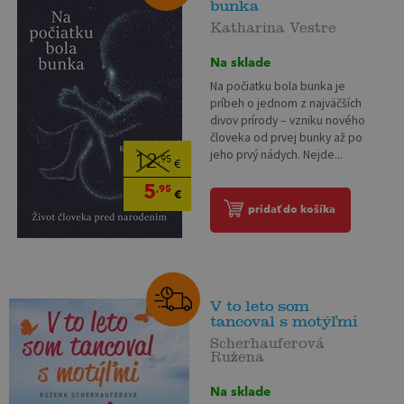
bunka
Katharina Vestre
Na sklade
Na počiatku bola bunka je
príbeh o jednom z najväčších
divov prírody – vzniku nového
človeka od prvej bunky až po
jeho prvý nádych. Nejde...
12
,95
€
5
,95
€
pridať do košíka
V to leto som
tancoval s motýľmi
Scherhauferová
Ružena
Na sklade