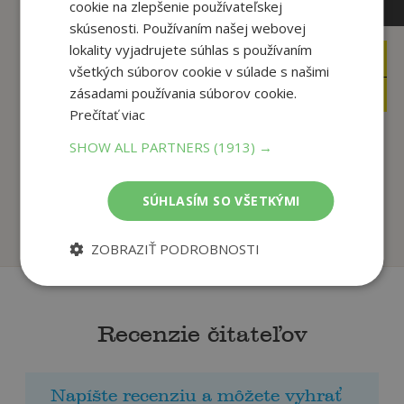
cookie na zlepšenie používateľskej
skúsenosti. Používaním našej webovej
lokality vyjadrujete súhlas s používaním
5
8
,50
,90
€
€
všetkých súborov cookie v súlade s našimi
3
5
,95
,95
zásadami používania súborov cookie.
€
€
Prečítať viac
SHOW ALL PARTNERS
(1913) →
Abeceda - Písané
Letná kniha aktivít
písmo
autor neuvedený
autor neuvedený
SÚHLASÍM SO VŠETKÝMI
Na sklade
Na sklade
ZOBRAZIŤ PODROBNOSTI
Recenzie čitateľov
Napíšte recenziu a môžete vyhrať