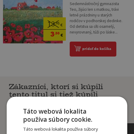
Sedemnásťročný gymnazista
Teo, žijúci len s matkou, trávi
letné prázdniny u starých
rodičov v podhorskej dedinke.
13
,95
€
Od detstva sa cíti osamelý,
nevyrovnaný, túži po láske...
3
,50
€
pridať do košíka
Zákazníci, ktorí si kúpili
tento titul si tiež kúpili
Táto webová lokalita
používa súbory cookie.
Táto webová lokalita používa súbory