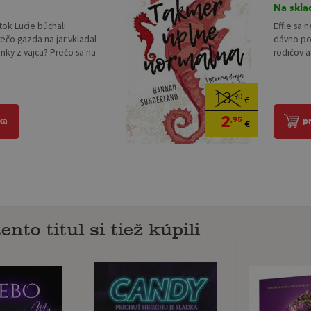
Na skla
tok Lucie búchali
Effie sa 
ečo gazda na jar vkladal
dávno pod
nky z vajca? Prečo sa na
rodičov a
13
,90
€
2
,95
ka
p
€
ento titul si tiež kúpili