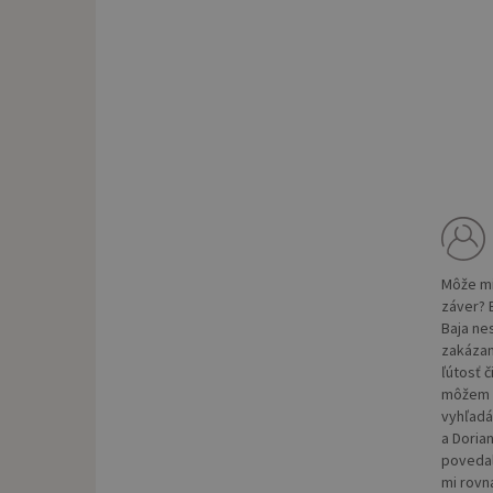
Môže mi
záver? 
Baja ne
zakázané
ľútosť č
môžem v
vyhľadá
a Doria
povedal
mi rovn