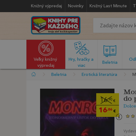
Knižný výpredaj
Novinky
Knižný Last Minute
T
Veľký knižný 
Hry, hračky a 
Odb
  Beletria  
výpredaj
viac
Beletria
Erotická literatúra
M
Mon
do 
16
,90
€
Dolce
16
,06
€
Vydava