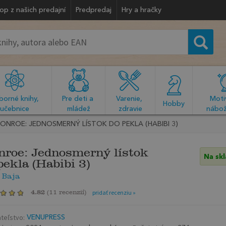
op z našich predajní
Predpredaj
Hry a hračky
orné knihy, 
Pre deti a 
Varenie, 
Motiv
  Hobby  
učebnice
mládež
zdravie
nábož
ONROE: JEDNOSMERNÝ LÍSTOK DO PEKLA (HABIBI 3)
roe: Jednosmerný lístok
Na sk
pekla (Habibi 3)
 Baja
4.82
(
11 recenzií
)
pridať recenziu »
teľstvo:
VENUPRESS