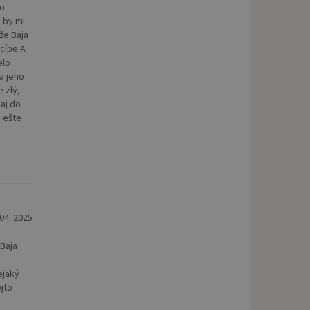
to
 by mi
že Baja
ncípe A
elo
a jeho
 zlý,
 aj do
e ešte
 04. 2025
 Baja
ejaký
ejto