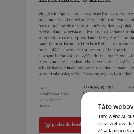
Vitajte v komplexe Eden. Spiatočný lístok z tohto mie
nezabudnete. Zlomový večer so sebou prinesie hneď n
mala ostať navždy uzavretá. Lenže zvedavosť poháňa
prečo od neho závisia osudy Harryho a Doriana? Jed
odpoveďou na nezodpovedané otázky. Keď sa bratia 
samotnom srdci mesta hriechu ich víta s otvorenou ná
nemal bližšie k peklu ako práve teraz. Hriechy elít sa
reálnymi ľuďmi slúži pre vyššie dobro spoločnosti, kt
prevezme vedenie zhýralého miesta, kde najväčším zl
dlhoočakávané finále bestsellerovej darkromance séri
preverí silu lásky, vášne či vlastnej mysle, ktorá dok
EAN :
Poč
9788069085084
Katalógové číslo:
Väz
1409465
Rok vydania:
2024
Táto webová
Jazyk:
slovenský
Táto webová lokal
našej webovej lok
pridať do košíka
zásadami používa