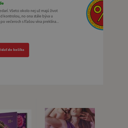
de
nedarí. Všetci okolo nej už majú život
 kontrolou, no ona stále býva u
 po večeroch s fľašou vína preklína...
ridať do košíka