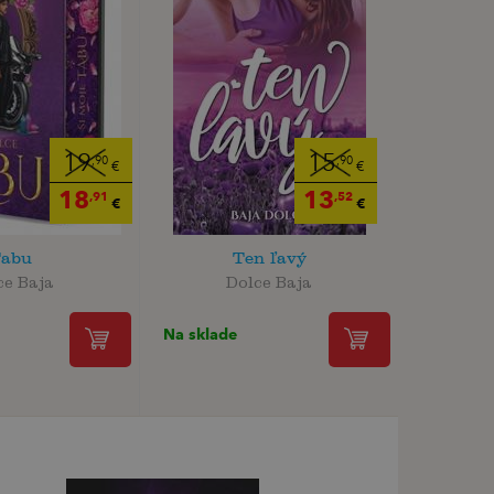
19
15
,90
,90
€
€
18
13
,91
,52
€
€
abu
Ten ľavý
ce Baja
Dolce Baja
Na sklade