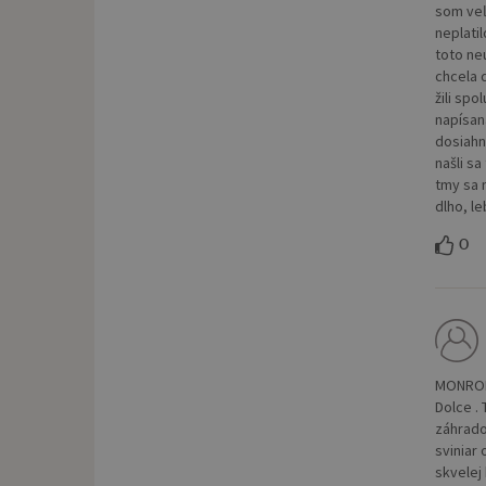
som veľ
neplati
toto ne
chcela 
žili spo
napísan
dosiahn
našli s
tmy sa 
dlho, le
0
MONROE 
Dolce .
záhrado
sviniar 
skvelej