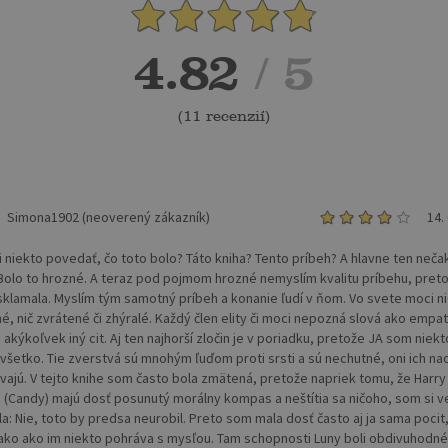
4.82
/ 5
(
11 recenzií
)
Simona1902 (neoverený zákazník)
14.
 niekto povedať, čo toto bolo? Táto kniha? Tento príbeh? A hlavne ten neča
Bolo to hrozné. A teraz pod pojmom hrozné nemyslím kvalitu príbehu, pret
sklamala. Myslím tým samotný príbeh a konanie ľudí v ňom. Vo svete moci nie
, nič zvrátené či zhýralé. Každý člen elity či moci nepozná slová ako empati
i akýkoľvek iný cit. Aj ten najhorší zločin je v poriadku, pretože JA som niekt
šetko. Tie zverstvá sú mnohým ľuďom proti srsti a sú nechutné, oni ich n
vajú. V tejto knihe som často bola zmätená, pretože napriek tomu, že Harry 
n (Candy) majú dosť posunutý morálny kompas a neštítia sa ničoho, som si v
a: Nie, toto by predsa neurobil. Preto som mala dosť často aj ja sama pocit,
ako ako im niekto pohráva s mysľou. Tam schopnosti Luny boli obdivuhodné