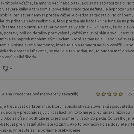
akrát bola vďačná, že mnoho vecí nebolo tak, ako sa na začiatku zdalo. No 
lo v závere knihy a tam som si povedala: Prečo tam nefunguje hypnóza? Baja
urobila, ten záver nemyslí predsa vážne. A predsa sa tak stalo. No chápem, 
dať do príbehu niečo realistické, lebo predsa nie každá kniha funguje na pri
lu šťastne až do smrti. Na záver by som sa vyjadrila ku knihe tak, že bola skv
á, postavy boli do detailov premyslené, každý mal svoj plán a svoju cestu z
utím a že napriek mnohým zlým veciam, ktoré sa tam udiali, lebo veď svet je
a tam aj krásne svetlé momenty, ktoré to zlo a temnotu nejako vyvážili. Lebo
niekedy dostane lúč svetla, no nie? Ale ten Dorian, no, to budem mať v hlav
bo veď...veľká škoda...
0
Alena Precechtelová (neoverený zákazník)
25.
je tretia časť darkromance, ktorú napísala skvelá slovenská spisovateľka
 Tak ako aj v predchádzajúcich častiach ani toto nie je prechádzka ružovou
u. Ako sa píše v podtitule je to jednosmerný lístok do pekla. Čo všetko je n
obetovať pre vlastnú slávu ste už zistili. Ako to pokračovalo sa dozviete v t
 knižke. Pripravte sa na poriadne prekvapenie