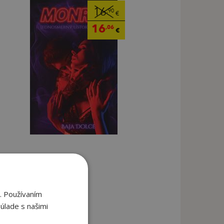
16
,90
€
16
,06
€
. Používaním
úlade s našimi