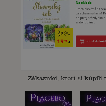
Na sklade
Prečo dievčatá na svia
varechami na kurín? Pr
do prvej brázdy škrupi
svätého Jána...
44
,90
€
19
,95
pridať do koší
€
Zákazníci, ktorí si kúpili t