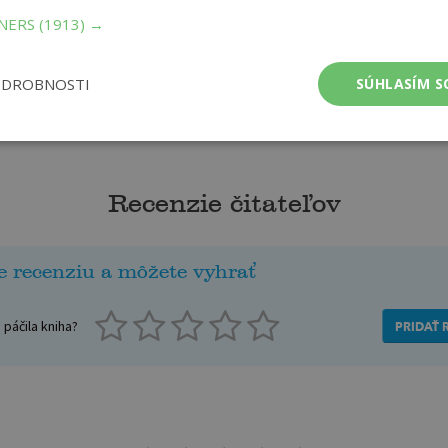
TNERS
(1913) →
ODROBNOSTI
SÚHLASÍM S
Recenzie čitateľov
e recenziu a môžete vyhrať
páčila kniha?
PRIDAŤ 