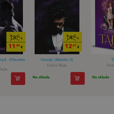
13
14
,50
,90
€
€
11
12
,48
,67
€
€
vyd. (Placebo
Candy (Habibi 2)
T
Dolce Baja
Dol
Baja
Na sklade
Na sklade