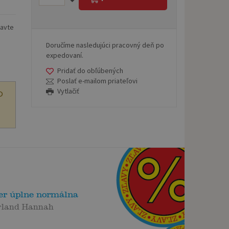
ravte
Doručíme nasledujúci pracovný deň po
expedovaní.
Pridať do obľúbených
Poslať e-mailom priateľovi
Vytlačiť
O
r úplne normálna
rland Hannah