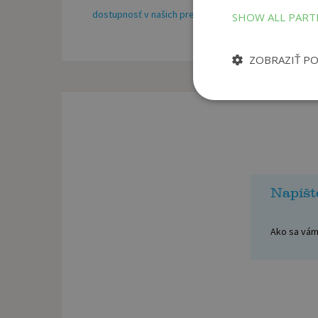
dostupnosť v našich predajniach
SHOW ALL PAR
ZOBRAZIŤ P
Napíšt
Ako sa vám 