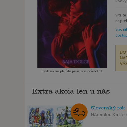
Rok vy
Vitajt
na pre
viac in
dostup
DO 
NAD
VÁS
Uvedená cena platí iba pre internetový obchod.
Extra akcia len u nás
Slovenský rok
Nádaská Katar