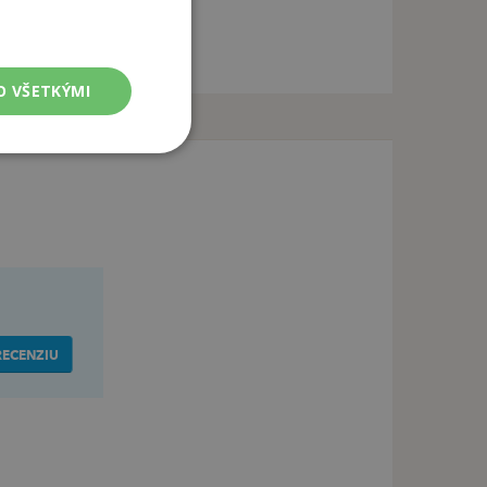
O VŠETKÝMI
RECENZIU