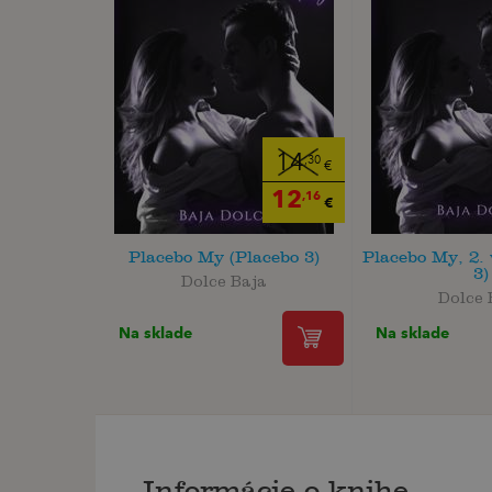
14
,30
€
12
,16
€
Placebo My (Placebo 3)
Placebo My, 2. 
3)
Dolce Baja
Dolce 
Na sklade
Na sklade
Informácie o knihe