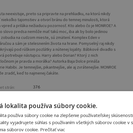
sta neexistuje, preto sa pripravte na prehliadku, na ktorú nikdy
iekoľko tajomstiev a otvorí bránu do temnej minulosti, ktorá
 vpred a priláka nežiaducu pozornosť. Kto alebo čo je MONROE? A
no slovo predsa nemôže mať takú moc, iba ak by bolo jedinou
zobudia na cudzom mieste, sú zmätení. Komplex Eden v
ručou a sám je stelesnením života na hrane. Pomyselný raj nikdy
 ukrývajú pod rúškom pozlátky a nútenej lojality. Bábkové divadlo s
orá potrebuje nástupcu. Harry alebo Dorian? Ktorý z nich
očinom je pravda a morálka? Autorka Baja Dolce prináša
e Habibi. Je temnejšie, pikantnejšie, ale aj zvrátenejšie. MONROE
áže zradiť, keď to najmenej čakáte.
et strán:
376
ba:
Knihy viazané
 lokalita používa súbory cookie.
ita používa súbory cookie na zlepšenie používateľskej skúsenosti
ality vyjadrujete súhlas s používaním všetkých súborov cookie v s
nia súborov cookie.
Prečítať viac