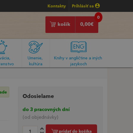
Kontakty
Prihlásiť sa
0
košík
0,00
€
ácia, 
Umenie, 
Knihy v angličtine a iných 
enstvo
kultúra
jazykoch
lade
Odosielame
do 3 pracovných dní
(od objednávky)
pridať do košíka