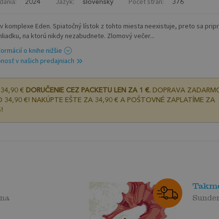
dania:
Jazyk:
Počet strán:
2024
slovenský
376
e v komplexe Eden. Spiatočný lístok z tohto miesta neexistuje, preto sa prip
hliadku, na ktorú nikdy nezabudnete. Zlomový večer...
formácií o knihe nižšie
nosť v našich predajniach
34,90 €
DORUČENIE CEZ PACKETU LEN ZA 1 €.
DOPRAVA ZADARM
 34,90 €! NAKÚPTE EŠTE ZA 34,90 € A POŠTOVNÉ ZAPLATÍME ZA
!
Takme
ína
Sunde