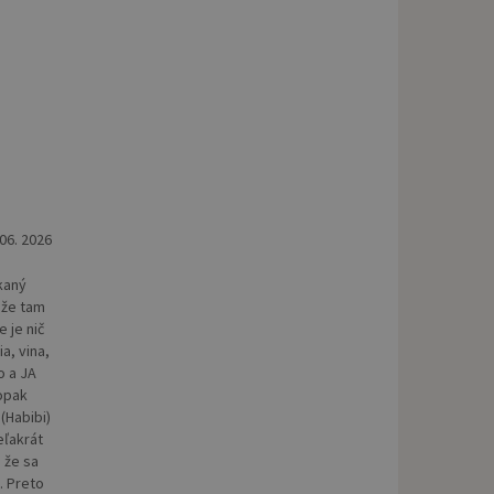
 06. 2026
kaný
ože tam
 je nič
a, vina,
o a JA
aopak
(Habibi)
eľakrát
 že sa
. Preto