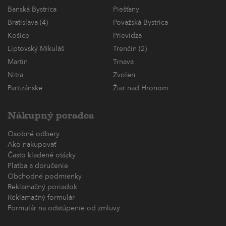
Banská Bystrica
Piešťany
Bratislava (4)
Považská Bystrica
Košice
Prievidza
Liptovský Mikuláš
Trenčín (2)
Martin
Trnava
Nitra
Zvolen
Partizánske
Žiar nad Hronom
Nákupný poradca
Osobné odbery
Ako nakupovať
Často kladené otázky
Platba a doručenie
Obchodné podmienky
Reklamačný poriadok
Reklamačný formulár
Formulár na odstúpenie od zmluvy