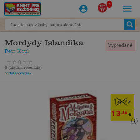
0
Mordydy Islandika
Vypredané
Petr Kopl
0
(
žiadna recenzia
)
pridať recenziu »
14
,59
€
13
,86
€