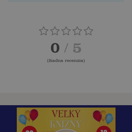
0
/ 5
(
žiadna recenzia
)