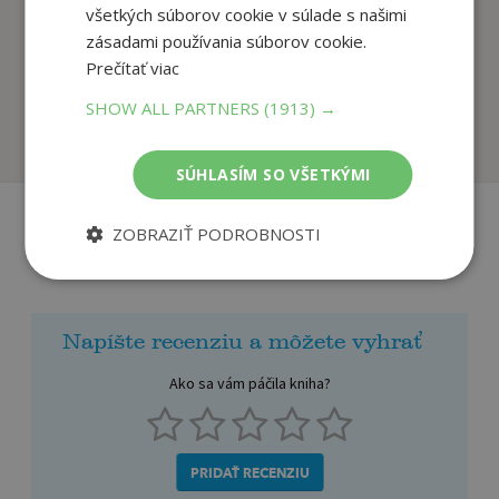
všetkých súborov cookie v súlade s našimi
zásadami používania súborov cookie.
Morgavsa a Morgana
Štěky Broka Špindíry
Prečítať viac
Dračie pestúnky
Psí kusy v cirkusy
Petr Kopl
Petr Kopl
SHOW ALL PARTNERS
(1913) →
Na sklade
Na sklade
SÚHLASÍM SO VŠETKÝMI
ZOBRAZIŤ PODROBNOSTI
Recenzie čitateľov
Napíšte recenziu a môžete vyhrať
Ako sa vám páčila kniha?
PRIDAŤ RECENZIU