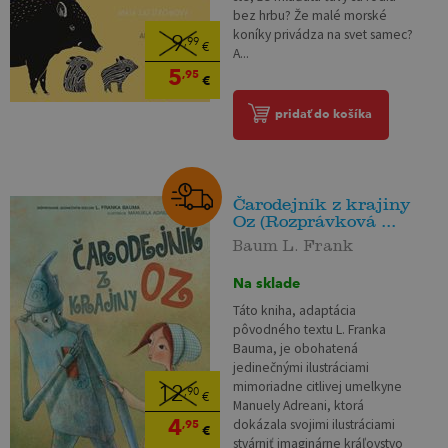
bez hrbu? Že malé morské
koníky privádza na svet samec?
9
,99
€
A...
5
,95
€
pridať do košíka
Čarodejník z krajiny
Oz (Rozprávková ...
Baum L. Frank
Na sklade
Táto kniha, adaptácia
pôvodného textu L. Franka
Bauma, je obohatená
jedinečnými ilustráciami
mimoriadne citlivej umelkyne
12
,90
€
Manuely Adreani, ktorá
4
dokázala svojimi ilustráciami
,95
€
stvárniť imaginárne kráľovstvo