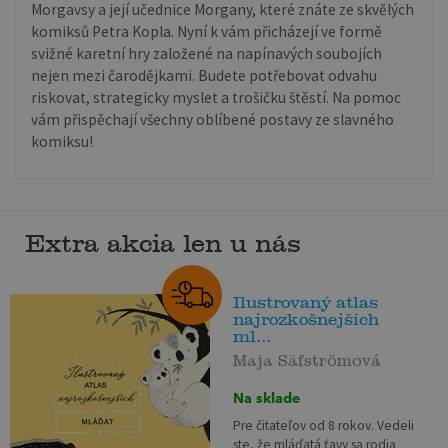
Morgavsy a její učednice Morgany, které znáte ze skvělých
komiksů Petra Kopla. Nyní k vám přicházejí ve formě
svižné karetní hry založené na napínavých soubojích
nejen mezi čarodějkami. Budete potřebovat odvahu
riskovat, strategicky myslet a trošičku štěstí. Na pomoc
vám přispěchají všechny oblíbené postavy ze slavného
komiksu!
Extra akcia len u nás
Ilustrovaný atlas
najrozkošnejších
ml...
Maja Säfströmová
Na sklade
Pre čitateľov od 8 rokov. Vedeli
ste, že mláďatá ťavy sa rodia