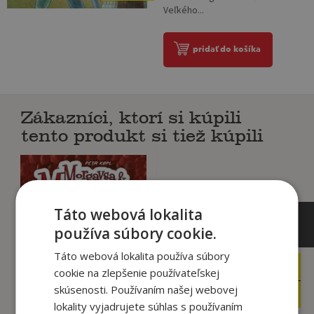
Veľkého...
pridať do košíka
Zákazníci, ktorí si kúpili
tento produkt si tiež kúpili
Táto webová lokalita
používa súbory cookie.
Táto webová lokalita používa súbory
12
9
,49
,84
cookie na zlepšenie používateľskej
€
€
skúsenosti. Používaním našej webovej
5
9
,99
,35
€
€
lokality vyjadrujete súhlas s používaním