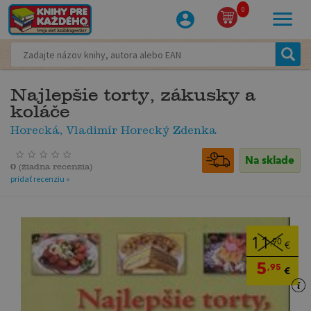
0
Najlepšie torty, zákusky a
koláče
Horecká, Vladimír Horecký Zdenka
Na sklade
0
(
žiadna recenzia
)
pridať recenziu »
11
,90
€
5
,95
€