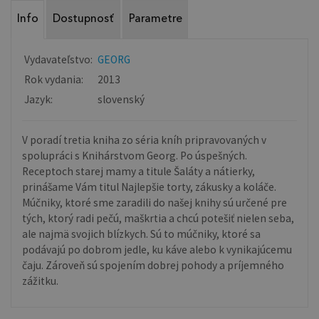
Info
Dostupnosť
Parametre
Vydavateľstvo:
GEORG
Rok vydania:
2013
Jazyk:
slovenský
V poradí tretia kniha zo séria kníh pripravovaných v
spolupráci s Knihárstvom Georg. Po úspešných.
Receptoch starej mamy a titule Šaláty a nátierky,
prinášame Vám titul Najlepšie torty, zákusky a koláče.
Múčniky, ktoré sme zaradili do našej knihy sú určené pre
tých, ktorý radi pečú, maškrtia a chcú potešiť nielen seba,
ale najmä svojich blízkych. Sú to múčniky, ktoré sa
podávajú po dobrom jedle, ku káve alebo k vynikajúcemu
čaju. Zároveň sú spojením dobrej pohody a príjemného
zážitku.