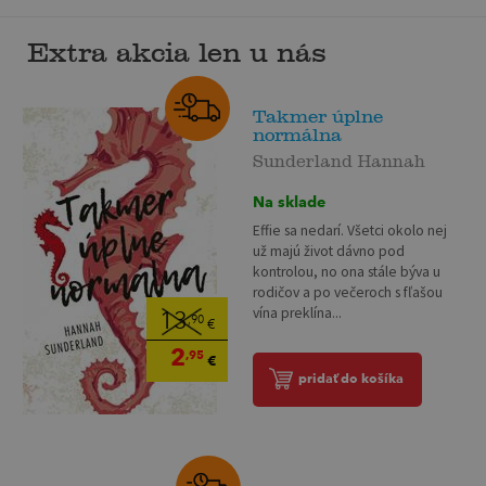
Extra akcia len u nás
Takmer úplne
normálna
Sunderland Hannah
Na sklade
Effie sa nedarí. Všetci okolo nej
už majú život dávno pod
kontrolou, no ona stále býva u
rodičov a po večeroch s fľašou
vína preklína...
13
,90
€
2
,95
€
pridať do košíka