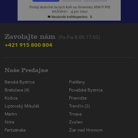
Zavolajte nám
(Po-Pia 8:00-17:00)
+421 915 800 804
Naše Predajne
Banská Bystrica
Piešťany
Bratislava (4)
Považská Bystrica
Košice
Prievidza
Liptovský Mikuláš
Trenčín (2)
Martin
Trnava
Nitra
Zvolen
Partizánske
Žiar nad Hronom