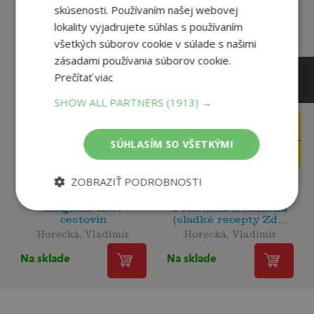
skúsenosti. Používaním našej webovej
lokality vyjadrujete súhlas s používaním
všetkých súborov cookie v súlade s našimi
zásadami používania súborov cookie.
Prečítať viac
SHOW ALL PARTNERS
(1913) →
11
9
,90
,90
€
€
SÚHLASÍM SO VŠETKÝMI
11
9
,31
,41
€
€
ZOBRAZIŤ PODROBNOSTI
Magická chuť
Praktická kuchárka
cestovín
(sladké recepty Zd...
Horecká, Vladimír
Horecká, Vladimír
Na sklade
Na sklade