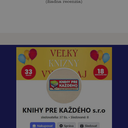
(
žiadna recenzia
)