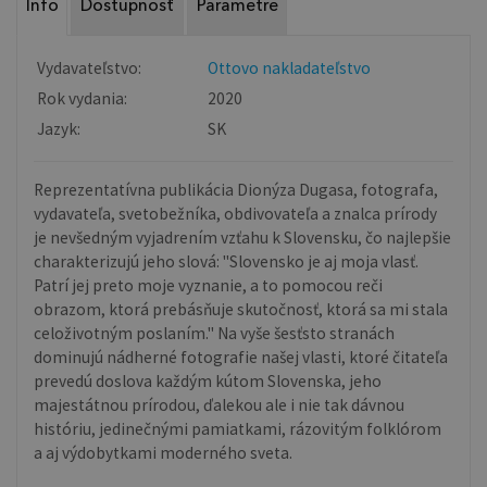
Info
Dostupnosť
Parametre
Vydavateľstvo:
Ottovo nakladateľstvo
Rok vydania:
2020
Jazyk:
SK
Reprezentatívna publikácia Dionýza Dugasa, fotografa,
vydavateľa, svetobežníka, obdivovateľa a znalca prírody
je nevšedným vyjadrením vzťahu k Slovensku, čo najlepšie
charakterizujú jeho slová: "Slovensko je aj moja vlasť.
Patrí jej preto moje vyznanie, a to pomocou reči
obrazom, ktorá prebásňuje skutočnosť, ktorá sa mi stala
celoživotným poslaním." Na vyše šesťsto stranách
dominujú nádherné fotografie našej vlasti, ktoré čitateľa
prevedú doslova každým kútom Slovenska, jeho
majestátnou prírodou, ďalekou ale i nie tak dávnou
históriu, jedinečnými pamiatkami, rázovitým folklórom
a aj výdobytkami moderného sveta.