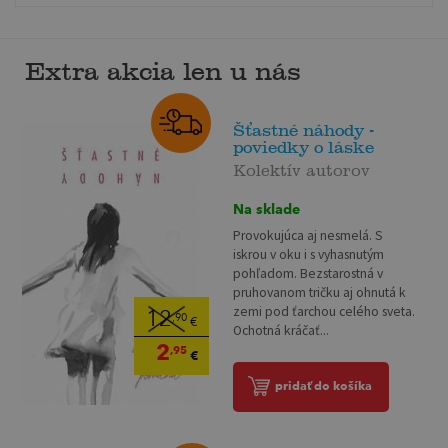
Extra akcia len u nás
Šťastné náhody -
poviedky o láske
Kolektív autorov
Na sklade
Provokujúca aj nesmelá. S
iskrou v oku i s vyhasnutým
pohľadom. Bezstarostná v
pruhovanom tričku aj ohnutá k
zemi pod ťarchou celého sveta.
12
,90
€
Ochotná kráčať...
2
,95
€
pridať do košíka