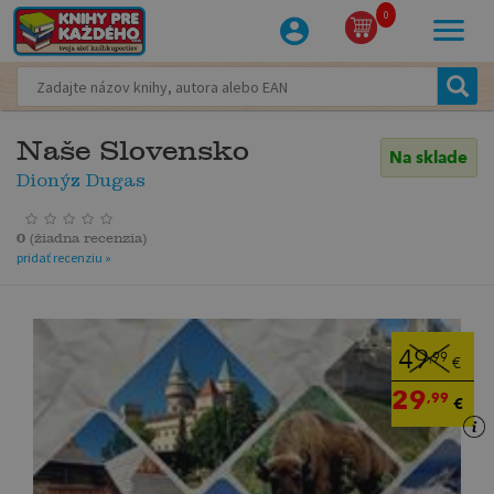
0
Naše Slovensko
Na sklade
Dionýz Dugas
0
(
žiadna recenzia
)
pridať recenziu »
49
,99
€
29
,99
€