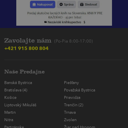
Zavolajte nám
(Po-Pia 8:00-17:00)
+421 915 800 804
Naše Predajne
Banská Bystrica
Piešťany
Bratislava (4)
Považská Bystrica
Košice
Prievidza
Liptovský Mikuláš
Trenčín (2)
Martin
Trnava
Nitra
Zvolen
Partizánske
Žiar nad Hronom