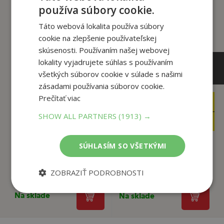
tento titul si tiež kúpili
používa súbory cookie.
Táto webová lokalita používa súbory
cookie na zlepšenie používateľskej
skúsenosti. Používaním našej webovej
lokality vyjadrujete súhlas s používaním
všetkých súborov cookie v súlade s našimi
zásadami používania súborov cookie.
Prečítať viac
19
24
,90
,99
€
€
SHOW ALL PARTNERS
(1913) →
18
14
,91
,99
€
€
SÚHLASÍM SO VŠETKÝMI
Oltáre a ikonostasy
Svätá zem
na Slovensku
Dionýz Dugas
ZOBRAZIŤ PODROBNOSTI
Dionýz Dugas
Na sklade
Na sklade