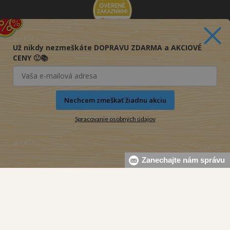
Už nikdy nezmeškáte DOPRAVU ZDARMA a AKCIOVÉ
CENY 🙂📚
Nechcem zmeškať žiadnu akciu
Spracovanie osobných údajov
Zanechajte nám správu
© 2016-2026 KNIHY PRE KAŽDÉHO s.r.o.