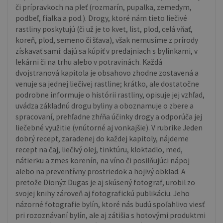
či prípravkoch na pleť (rozmarín, pupalka, zemedym,
podbeľ, fialka a pod.). Drogy, ktoré nám tieto liečivé
rastliny poskytujú (či už je to kvet, list, plod, celá vňať,
koreň, plod, semeno či šťava), však nemusíme z prírody
získavať sami: dajú sa kúpiť v predajniach s bylinkami, v
lekárni či na trhu alebo v potravinách. Každá
dvojstranová kapitola je obsahovo zhodne zostavená a
venuje sa jednej liečivej rastline; krátko, ale dostatočne
podrobne informuje o histórii rastliny, opisuje jej vzhľad,
uvádza základnú drogu byliny a oboznamuje o zbere a
spracovaní, prehľadne zhŕňa účinky drogy a odporúča jej
liečebné využitie (vnútorné aj vonkajšie). V rubrike Jeden
dobrý recept, zaradenej do každej kapitoly, nájdeme
recept na čaj, liečivý olej, tinktúru, kloktadlo, med,
nátierku a zmes korenín, na víno či posilňujúci nápoj
alebo na preventívny prostriedok a hojivý obklad. A
pretože Dionýz Dugas je aj skúsený fotograf, urobil zo
svojej knihy zároveň aj fotografickú publikáciu. Jeho
názorné fotografie bylín, ktoré nás budú spoľahlivo viesť
pri rozoznávaní bylín, ale aj zátišia s hotovými produktmi