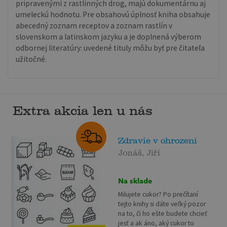
pripravenými z rastlinných drog, majú dokumentárnu aj
umeleckú hodnotu. Pre obsahovú úplnosť kniha obsahuje
abecedný zoznam receptov a zoznam rastlín v
slovenskom a latinskom jazyku a je doplnená výberom
odbornej literatúry: uvedené tituly môžu byť pre čitateľa
užitočné.
Extra akcia len u nás
Zdravie v ohrození
Jonáš, Jiří
Na sklade
Milujete cukor? Po prečítaní
tejto knihy si dáte veľký pozor
na to, či ho ešte budete chcieť
jesť a ak áno, aký cukor to