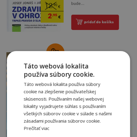
bude....
12
,90
€
2
,95
€
pridať do košíka
Na vlnách
Doller Trish
Táto webová lokalita
používa súbory cookie.
Na sklade
Táto webová lokalita používa súbory
Nikdy nie je neskoro zmeniť
cookie na zlepšenie používateľskej
kurz Pre Annu bol Ben veľkou
skúsenosti. Používaním našej webovej
láskou. Chcela s ním stráviť
zvyšok života. List na rozlúčku
lokality vyjadrujete súhlas s používaním
nečakala....
12
všetkých súborov cookie v súlade s našimi
,90
€
zásadami používania súborov cookie.
3
,95
€
Prečítať viac
pridať do košíka