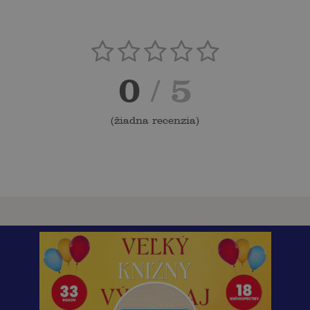
0
/ 5
(
žiadna recenzia
)