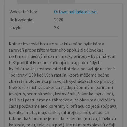
Vydavateľstvo:
Ottovo nakladateľstvo
Rok vydania:
2020
Jazyk:
SK
Knihe slovenského autora - skúseného bylinkára a
zároveň propagátora tesného spolužitia človeka s
rastlinami, liečivými darmi matky prírody - by prináležal
tiež podtitul Kurz pre začínajúcich aj pokročilých
bylinkárov. Jej zostavovateľ čitateľovi poskytuje ucelené
"portréty" 130 liečivých rastlín, ktoré môžeme bežne
zbierať na Slovensku pri svojich vychádzkach do prírody.
Niektoré z nich sú dokonca všadeprítomnými burinami
(dvojzub, sedmokráska, lastovičník, čakanka, pýr a iné),
ďalšie si pestujeme na záhradke aj za oknom a určité ich
časti používame ako koreniny či prísadu do jedál (púpava,
bazalka, mäta, majoránka, saturejka a iné), alebo ich
takmer každodenne jeme ako zeleninu (mrkva, hlávková
kapusta, zeler, tekvica a pod.). Iné nám prospievajú v čaji