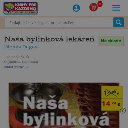
0
Naša bylinková lekáreň
Na sklade
Dionýz Dugas
0
(
žiadna recenzia
)
pridať recenziu »
14
,99
€
14
,24
€