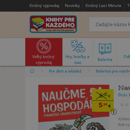
Knižný výpredaj
Novinky
Knižný Last Minute
T
Veľký knižný 
Hry, hračky a 
Odb
  Beletria  
výpredaj
viac
Pre deti a mládež
Beletria pre násť
Nau
Šulc 
6
,30
€
5
,99
€
Vydava
Rok vy