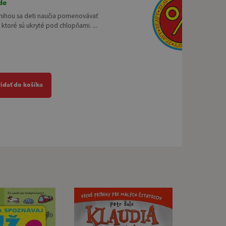
de
knihou sa deti naučia pomenovávať
, ktoré sú ukryté pod chlopňami. ...
idať do košíka