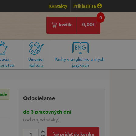
Kontakty
Prihlásiť sa
0
košík
0,00
€
ácia, 
Umenie, 
Knihy v angličtine a iných 
enstvo
kultúra
jazykoch
lade
Odosielame
do 3 pracovných dní
(od objednávky)
pridať do košíka