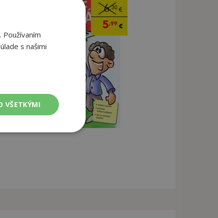
6
,30
€
5
,99
€
. Používaním
úlade s našimi
O VŠETKÝMI