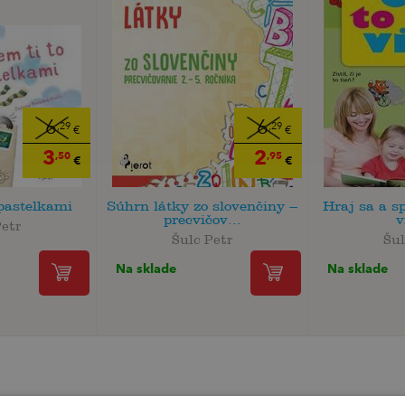
6
6
,29
,29
€
€
3
2
,50
,95
€
€
 pastelkami
Súhrn látky zo slovenčiny –
Hraj sa a s
precvičov...
v
Petr
Šulc Petr
Šul
Na sklade
Na sklade