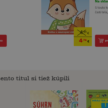
Na skla
S touto 
časti tela
4
,99
€
4
,74
ka
pr
€
ento titul si tiež kúpili