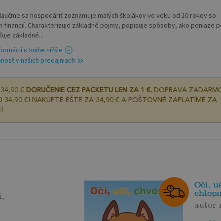
Naučme sa hospodáriť zoznamuje malých školákov vo veku od 10 rokov so
 financií. Charakterizuje základné pojmy, popisuje spôsoby, ako peniaze p
ľuje základné...
formácií o knihe nižšie
nosť v našich predajniach
34,90 €
DORUČENIE CEZ PACKETU LEN ZA 1 €.
DOPRAVA ZADARM
 34,90 €! NAKÚPTE EŠTE ZA 34,90 € A POŠTOVNÉ ZAPLATÍME ZA
!
Oči, u
chlop
á,
autor