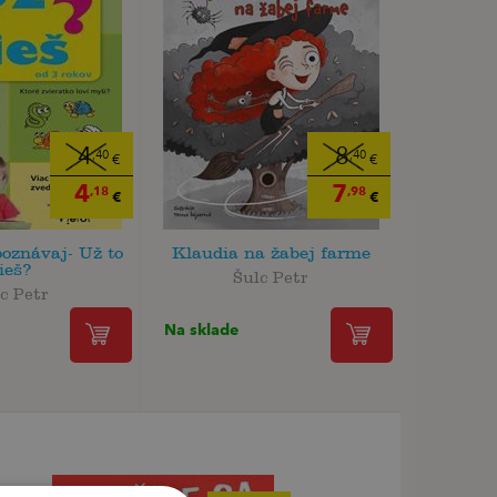
4
8
,40
,40
€
€
4
7
,18
,98
€
€
poznávaj- Už to
Klaudia na žabej farme
ieš?
Šulc Petr
c Petr
Na sklade