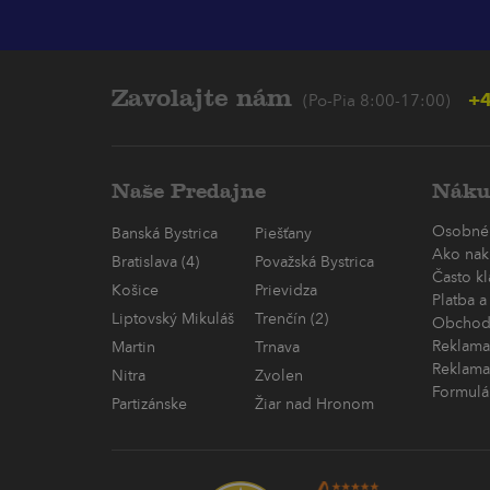
Zavolajte nám
+4
(Po-Pia 8:00-17:00)
Naše Predajne
Náku
Osobné
Banská Bystrica
Piešťany
Ako nak
Bratislava (4)
Považská Bystrica
Často k
Košice
Prievidza
Platba a
Liptovský Mikuláš
Trenčín (2)
Obchod
Reklama
Martin
Trnava
Reklama
Nitra
Zvolen
Formulá
Partizánske
Žiar nad Hronom