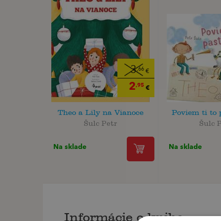
3
,66
€
2
,95
€
Theo a Lily na Vianoce
Poviem ti to
Šulc Petr
Šulc 
Na sklade
Na sklade
Informácie o knihe