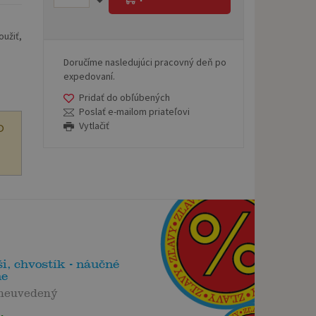
oužiť,
Doručíme nasledujúci pracovný deň po
expedovaní.
Pridať do obľúbených
Poslať e-mailom priateľovi
Vytlačiť
O
ši, chvostík - náučné
ne
 neuvedený