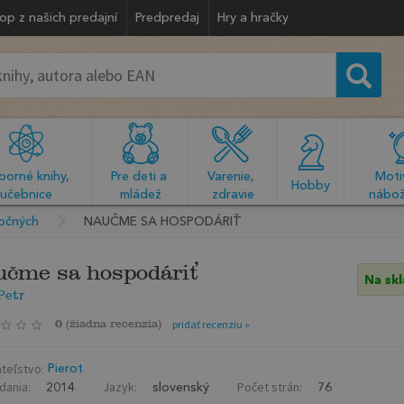
op z našich predajní
Predpredaj
Hry a hračky
orné knihy, 
Pre deti a 
Varenie, 
Motiv
  Hobby  
učebnice
mládež
zdravie
nábož
ročných
NAUČME SA HOSPODÁRIŤ
čme sa hospodáriť
Na sk
Petr
0
(
žiadna recenzia
)
pridať recenziu »
teľstvo:
Pierot
dania:
Jazyk:
Počet strán:
2014
slovenský
76