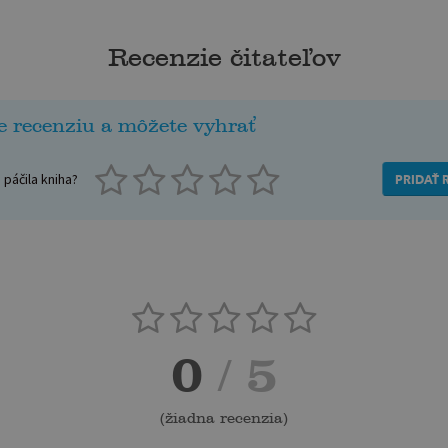
Recenzie čitateľov
e recenziu a môžete vyhrať
páčila kniha?
PRIDAŤ 
0
/ 5
(
žiadna recenzia
)