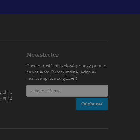
Newsletter
Chcete dostávať akciové ponuky priamo
na váš e-mail? (maximálne jedna e-
mailová správa za týždeň)
 čl.13
 čl.14
Odoberať