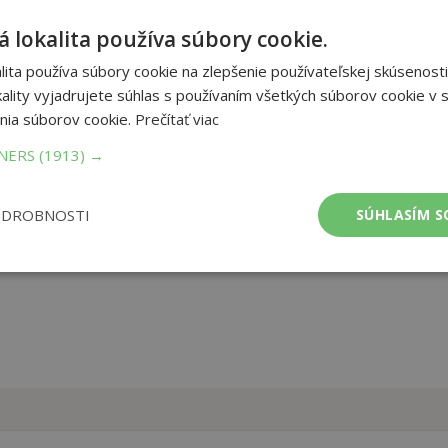
 lokalita používa súbory cookie.
v vo veku od 10 rokov so svetom financií. Charakterizuje
ť, vysvetľuje základné princípy hospodárenia. Publikácia je
ita používa súbory cookie na zlepšenie používateľskej skúsenosti
ých informácií zo sveta financií v podobe matematických úloh,
ality vyjadrujete súhlas s používaním všetkých súborov cookie v s
nia súborov cookie.
Prečítať viac
et strán:
76
TNERS
(1913) →
ba:
Paperback
mer:
190x250 mm
tnosť:
187 g
ODROBNOSTI
SÚHLASÍM S