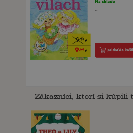
Na sklade
...
9
,99
€
9
,64
pridať do koší
€
Zákazníci, ktorí si kúpili t