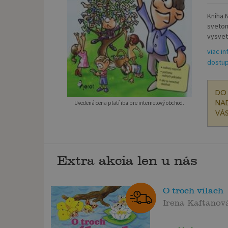
Kniha 
svetom
vysvet
viac in
dostup
DO 
Uvedená cena platí iba pre internetový obchod.
NAD
VÁS
Extra akcia len u nás
O troch vílach
Irena Kaftanov