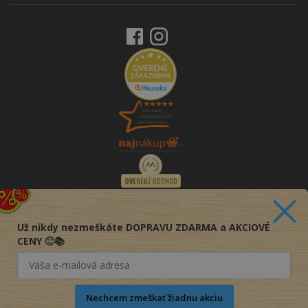
Už nikdy nezmeškáte DOPRAVU ZDARMA a AKCIOVÉ
CENY 🙂📚
Nechcem zmeškať žiadnu akciu