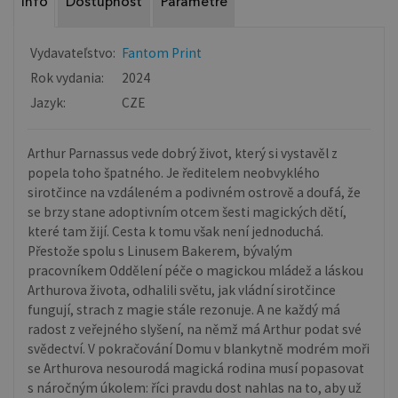
Info
Dostupnosť
Parametre
Vydavateľstvo:
Fantom Print
Rok vydania:
2024
Jazyk:
CZE
Arthur Parnassus vede dobrý život, který si vystavěl z
popela toho špatného. Je ředitelem neobvyklého
sirotčince na vzdáleném a podivném ostrově a doufá, že
se brzy stane adoptivním otcem šesti magických dětí,
které tam žijí. Cesta k tomu však není jednoduchá.
Přestože spolu s Linusem Bakerem, bývalým
pracovníkem Oddělení péče o magickou mládež a láskou
Arthurova života, odhalili světu, jak vládní sirotčince
fungují, strach z magie stále rezonuje. A ne každý má
radost z veřejného slyšení, na němž má Arthur podat své
svědectví. V pokračování Domu v blankytně modrém moři
se Arthurova nesourodá magická rodina musí popasovat
s náročným úkolem: říci pravdu dost nahlas na to, aby už