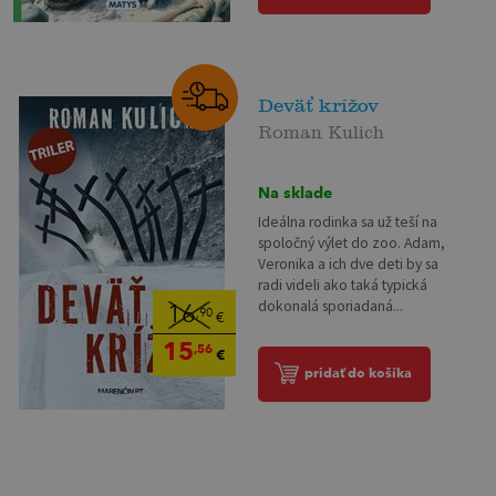
Deväť krížov
Roman Kulich
Na sklade
Ideálna rodinka sa už teší na
spoločný výlet do zoo. Adam,
Veronika a ich dve deti by sa
radi videli ako taká typická
dokonalá sporiadaná...
16
,90
€
15
,56
€
pridať do košíka