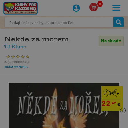
0
Někde za mořem
Na sklade
TJ Klune
5
(
1 recenzia
)
pridať recenziu »
23
,60
€
22
,42
€