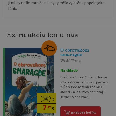
ji nikdy nešlo zamlčet. I kdyby měla vyletět z popela jako
fénix.
Extra akcia len u nás
O obrovskom
smaragde
Wolf Tony
Na sklade
Pre čitateľov od 6 rokov. Tomáš
a Terezka sú nerozluční priatelia
žijúci v srdci rozsiahleho lesa,
ktorí si v núdzi vždy pomáhajú.
Jedného dňa však...
7
,49
€
7
,19
€
pridať do košíka