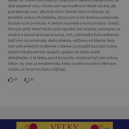
nielen to. Znova som mala pri čítaní pocit takého pokoja a keď sa
diali nepekné veci, chcela som spravodlivosť. Nieže chcela, ale
potrebovala som, aby boli všetci šťastní. Deti sú úžasné, už
predtým som si ich obľúbila, teraz som si ich doslova zamilovala.
Dostali sa mi pod kožu. K deťom sa pridáva nová postava - David,
ktorý je yetti. Hneď medzi nich zapadol, bol svojský, postupne sa
otváral a ukazoval svoje pravé ja. Ach, celá knižka bola nádherná,
buď som sa usmievala, alebo plakala, väčšinou od šťastia. Bolo
tam veľa pekných myšlienok a hlavne sa mi páčil koncept rodiny.
Aj keď neboli pokrvne spojení, spájalo ich niečo oveľa
dôležitejšie. A to láska, pocit bezpečia, možnosť byť sám sebou.
Vôbec by som sa nenahnevala, keby sa ešte na ostrov Marsyas
vrátim, už teraz mi všetci chýbajú.
0
0