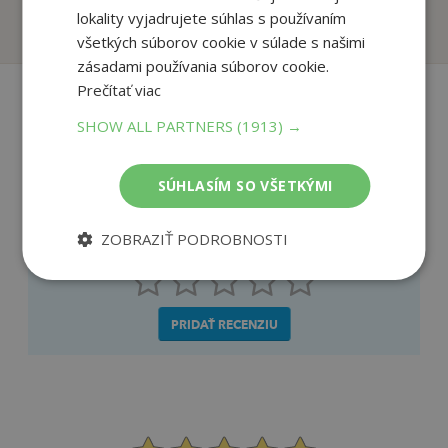
lokality vyjadrujete súhlas s používaním
Na sklade
Na sklade
všetkých súborov cookie v súlade s našimi
zásadami používania súborov cookie.
Prečítať viac
SHOW ALL PARTNERS
(1913) →
Recenzie čitateľov
SÚHLASÍM SO VŠETKÝMI
Napíšte recenziu a môžete vyhrať
ZOBRAZIŤ PODROBNOSTI
Ako sa vám páčila kniha?
PRIDAŤ RECENZIU