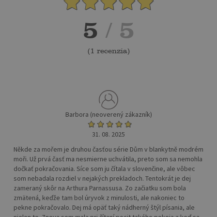
5
/ 5
(
1 recenzia
)
Barbora (neoverený zákazník)
31. 08. 2025
Někde za mořem je druhou časťou série Dům v blankytně modrém
moři. Už prvá časť ma nesmierne uchvátila, preto som sa nemohla
dočkať pokračovania. Síce som ju čítala v slovenčine, ale vôbec
som nebadala rozdiel v nejakých prekladoch. Tentokrát je dej
zameraný skôr na Arthura Parnassusa. Zo začiatku som bola
zmätená, keďže tam bol úryvok z minulosti, ale nakoniec to
pekne pokračovalo. Dej má opäť taký nádherný štýl písania, ale