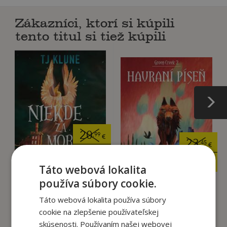
Zákazníci, ktorí si kúpili
tento titul si tiež kúpili
20
,99
€
23
,45
€
17
,84
€
22
,28
€
Táto webová lokalita
používa súbory cookie.
Niekde za morom -
Táto webová lokalita používa súbory
Návrat do domu na
Green Creek Havraní
a...
píseň
cookie na zlepšenie používateľskej
TJ Klune
TJ Klune
skúsenosti. Používaním našej webovej