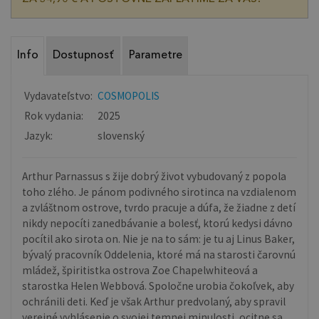
Info
Dostupnosť
Parametre
Vydavateľstvo:
COSMOPOLIS
Rok vydania:
2025
Jazyk:
slovenský
Arthur Parnassus s žije dobrý život vybudovaný z popola
toho zlého. Je pánom podivného sirotinca na vzdialenom
a zvláštnom ostrove, tvrdo pracuje a dúfa, že žiadne z detí
nikdy nepocíti zanedbávanie a bolesť, ktorú kedysi dávno
pocítil ako sirota on. Nie je na to sám: je tu aj Linus Baker,
bývalý pracovník Oddelenia, ktoré má na starosti čarovnú
mládež, špiritistka ostrova Zoe Chapelwhiteová a
starostka Helen Webbová. Spoločne urobia čokoľvek, aby
ochránili deti. Keď je však Arthur predvolaný, aby spravil
verejné vyhlásenie o svojej temnej minulosti, ocitne sa