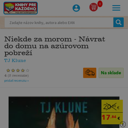
0
Niekde za morom - Návrat
do domu na azúrovom
pobreží
TJ Klune
Na sklade
4
(
2 recenzie
)
pridať recenziu »
20
,99
€
17
,84
€