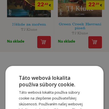
22
22
,28
,42
€
€
Green Creek Havraní
Někde za mořem
píseň
TJ Klune
TJ Klune
Na sklade
Na sklade
Recenzie čitateľov
Táto webová lokalita
používa súbory cookie.
Napíšte recenziu a môžete vyhrať
Táto webová lokalita používa súbory
Ako sa vám páčila kniha?
cookie na zlepšenie používateľskej
skúsenosti. Používaním našej webovej