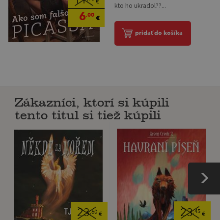
11
€
kto ho ukradol??...
6
,00
€
pridať do košíka
Zákazníci, ktorí si kúpili
tento titul si tiež kúpili
23
23
,45
,60
€
€