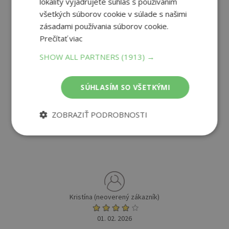
lokality vyjadrujete súhlas s používaním
všetkých súborov cookie v súlade s našimi
PRIDAŤ RECENZIU
zásadami používania súborov cookie.
Prečítať viac
SHOW ALL PARTNERS
(1913) →
SÚHLASÍM SO VŠETKÝMI
4
/ 5
ZOBRAZIŤ PODROBNOSTI
(
2 recenzie
)
Kristína (neoverený zákazník)
01. 02. 2026