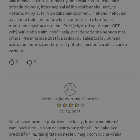
súkromnych nazorov. Nemali by sme však zostať ticho ani v
prípade človeka, ktorý napísal nášho obľúbeného Harryho
Pottera. Ak by autor v poďakovaní spomenul niekoho iného, asi
by nám to bolo jedno. Túto knihu odporúčam čitateľom s
otvorenou mysľou a srdcom. Pre tých, ktorí sa témam LGBTI
vyhýbajú alebo s nimi nesúhlasia, pravdepodobne nebude mať
prínos. Pre mňa síce zostáva srdcovou záležitosťou Dom na
azúrovom pobreží, no táto časť príbehu mu dodáva akúsi väčšiu
vážnosť.
0
0
Veronika (neoverený zákazník)
22. 10. 2025
Niekde za morom je pokračovanie knihy, ktorí si mnohí z nás
zamilovali a tou je Dom na azúrovom pobreží. Rovnako ako
predošlá kniha, tak aj táto sa nesie v magickom duchu vďaka