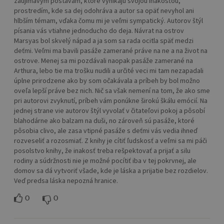
zaujímavým postavám, ktoré vynikajú svojou inakosťou,
prostredím, kde sa dej odohráva a autor sa opäť nevyhol ani
hlbším témam, vďaka čomu mi je veľmi sympatický. Autorov štýl
písania vás vtiahne jednoducho do deja. Návrat na ostrov
Marsyas bol skvelý nápad a ja som sa rada ocitla späť medzi
deťmi. Veľmi ma bavili pasáže zamerané práve na ne a na život na
ostrove. Menej sa mi pozdávali naopak pasáže zamerané na
Arthura, lebo tie ma trošku nudili a určité veci mi tam nezapadali
úplne prirodzene ako by som očakávala a príbeh by bol možno
oveľa lepší práve bez nich. Nič sa však nemení na tom, že ako sme
pri autorovi zvyknutí, príbeh vám ponúkne širokú škálu emócií. Na
jednej strane vie autorov štýl vyvolať v čitateľovi pokoj a pôsobí
blahodárne ako balzam na duši, no zároveň sú pasáže, ktoré
pôsobia clivo, ale zasa vtipné pasáže s deťmi vás vedia ihneď
rozveseliť a rozosmiať. Z knihy je cítiť ľudskosť a veľmi sa mi páči
posolstvo knihy, že inakosť treba rešpektovať a prijať a silu
rodiny a súdržnosti nie je možné pocítiť iba v tej pokrvnej, ale
domov sa dá vytvoriť všade, kde je láska a prijatie bez rozdielov.
Veď predsa láska nepozná hranice.
0
0