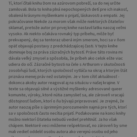
Tí, ktorí čítali knihu Dom na azúrovom pobreží, sa do nej určite
zamilovali. Bola to kniha plná nepochopených detí pre ich inakosť,
obalená krásnymi myšlienkami o prijatí, láskavosti a empatii. Jej
pokračovanie Niekde za morom však môže niektorých čitateľov
sklamať, pretože autor pri prvej knihe nastavil latku naozaj veľmi
vysoko. Ak niekto očakáva rovnaký typ príbehu, môže byť
prekvapený, dej sa tentoraz uberá iným smerom, hoci sa v ňom
opäť objavujú postavy z predchádzajúcej časti. V tejto knihe
dominuje boj za práva zázračných bytostí. Práve táto rovina mi
dávala veľký zmysel a spôsobila, že príbeh ako celok ešte viac
udiera do očí. Zázračné bytosti na čele s Arthurom v skutočnosti
zosobňujú ľudí, ktorých spoločnosť vytláča na okraj a ktorým štát
priznáva menej práv než ostatným. Je v tom cítiť aktuálnosť -
dokonca akoby autor reagoval aj na situáciu v našej krajine. V
texte sa objavujú silné a výstižné myšlienky adresované queer
komunite, výroky, ktoré nútia zamyslieť sa, ale zároveň vracajú
dôstojnosť ľuďom, ktorí o ňu bývajú pripravovaní. Je zrejmé, že
autor naozaj píše s úprimným porozumením najmä pre tých, ktorí
sa v spoločnosti často necítia prijatí. Poďakovanie na konci knihy
možno niektorí čitatelia nebudú vedieť prehltnúť. Ja ho však
chápem. Niektoré veci môžeme rešpektovať, no zároveň by sme
mali vedieť oddeliť osobu autora ako verejnú osobu od jeho