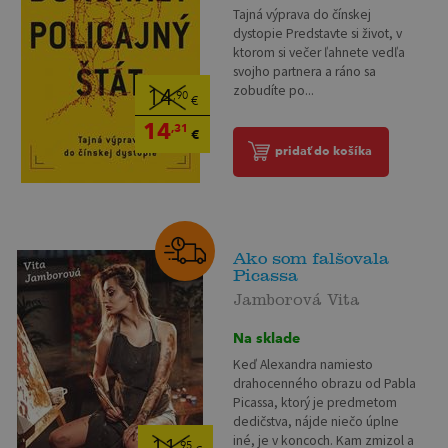
Tajná výprava do čínskej
dystopie Predstavte si život, v
ktorom si večer ľahnete vedľa
svojho partnera a ráno sa
zobudíte po...
14
,90
€
14
,31
€
pridať do košíka
Ako som falšovala
Picassa
Jamborová Vita
Na sklade
Keď Alexandra namiesto
drahocenného obrazu od Pabla
Picassa, ktorý je predmetom
dedičstva, nájde niečo úplne
iné, je v koncoch. Kam zmizol a
,95