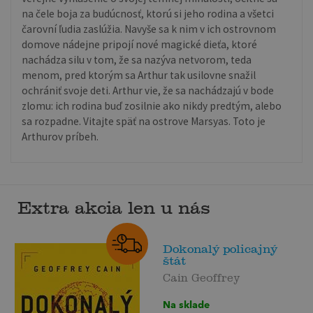
na čele boja za budúcnosť, ktorú si jeho rodina a všetci
čarovní ľudia zaslúžia. Navyše sa k nim v ich ostrovnom
domove nádejne pripojí nové magické dieťa, ktoré
nachádza silu v tom, že sa nazýva netvorom, teda
menom, pred ktorým sa Arthur tak usilovne snažil
ochrániť svoje deti. Arthur vie, že sa nachádzajú v bode
zlomu: ich rodina buď zosilnie ako nikdy predtým, alebo
sa rozpadne. Vitajte späť na ostrove Marsyas. Toto je
Arthurov príbeh.
Extra akcia len u nás
Dokonalý policajný
štát
Cain Geoffrey
Na sklade