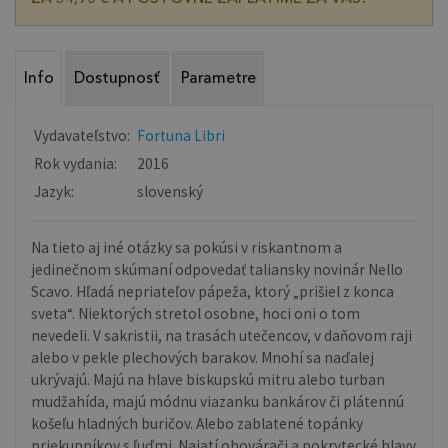
Info
Dostupnosť
Parametre
Vydavateľstvo:
Fortuna Libri
Rok vydania:
2016
Jazyk:
slovenský
Na tieto aj iné otázky sa pokúsi v riskantnom a
jedinečnom skúmaní odpovedať taliansky novinár Nello
Scavo. Hľadá nepriateľov pápeža, ktorý „prišiel z konca
sveta“. Niektorých stretol osobne, hoci oni o tom
nevedeli. V sakristii, na trasách utečencov, v daňovom raji
alebo v pekle plechových barakov. Mnohí sa naďalej
ukrývajú. Majú na hlave biskupskú mitru alebo turban
mudžahída, majú módnu viazanku bankárov či plátennú
košeľu hladných buričov. Alebo zablatené topánky
priekupníkov s ľuďmi. Najatí ohovárači a pokrytecké hlavy