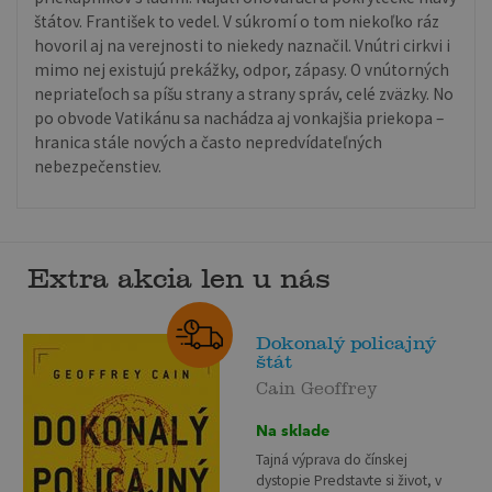
štátov. František to vedel. V súkromí o tom niekoľko ráz
hovoril aj na verejnosti to niekedy naznačil. Vnútri cirkvi i
mimo nej existujú prekážky, odpor, zápasy. O vnútorných
nepriateľoch sa píšu strany a strany správ, celé zväzky. No
po obvode Vatikánu sa nachádza aj vonkajšia priekopa –
hranica stále nových a často nepredvídateľných
nebezpečenstiev.
Extra akcia len u nás
Dokonalý policajný
štát
Cain Geoffrey
Na sklade
Tajná výprava do čínskej
dystopie Predstavte si život, v