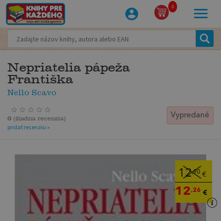
0
Nepriatelia pápeža
Františka
Nello Scavo
Vypredané
0
(
žiadna recenzia
)
pridať recenziu »
12
,90
€
12
,26
€