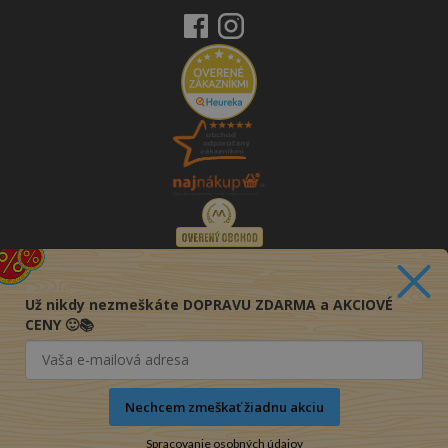
Už nikdy nezmeškáte DOPRAVU ZDARMA a AKCIOVÉ
CENY 🙂📚
Nechcem zmeškať žiadnu akciu
Spracovanie osobných údajov