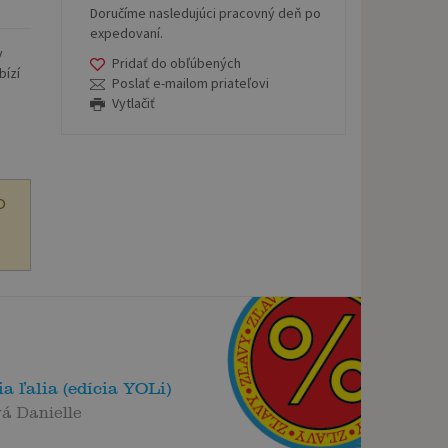
Doručíme nasledujúci pracovný deň po
expedovaní.
y
Pridať do obľúbených
bízí
Poslať e-mailom priateľovi
Vytlačiť
O
a ľalia (edícia YOLi)
á Danielle