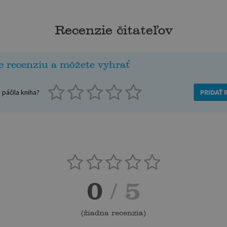
Recenzie čitateľov
e recenziu a môžete vyhrať
páčila kniha?
PRIDAŤ 
0
/ 5
(
žiadna recenzia
)