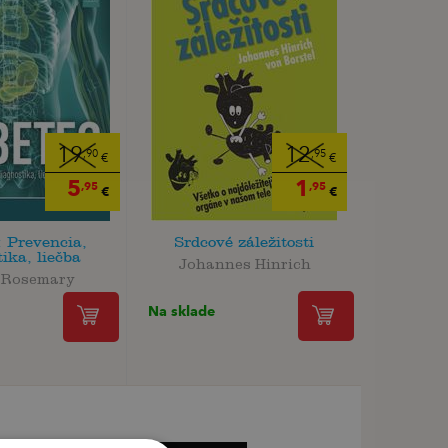
19
12
,90
,95
€
€
5
1
,95
,95
€
€
: Prevencia,
Srdcové záležitosti
ika, liečba
Johannes Hinrich
 Rosemary
Na sklade