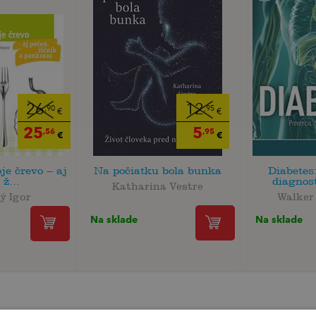
26
12
,90
,95
€
€
25
5
,56
,95
€
€
je črevo – aj
Na počiatku bola bunka
Diabetes
ž...
diagnost
Katharina Vestre
ý Igor
Walker
Na sklade
Na sklade