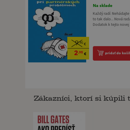
Na sklade
Každý radí: Nehádajte
to tak dalo... Nová rad
Dodatok k tejto novej u
9
,90
€
2
,95
pridať do koší
€
Zákazníci, ktorí si kúpili t