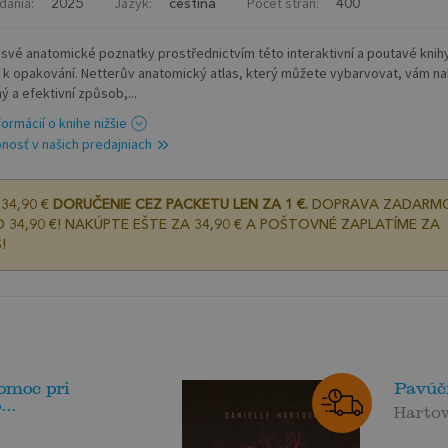
dania:
Jazyk:
Počet strán:
2025
čeština
400
 své anatomické poznatky prostřednictvím této interaktivní a poutavé knih
 k opakování. Netterův anatomický atlas, který můžete vybarvovat, vám na
ý a efektivní způsob,...
formácií o knihe nižšie
nosť v našich predajniach
34,90 €
DORUČENIE CEZ PACKETU LEN ZA 1 €.
DOPRAVA ZADARM
 34,90 €! NAKÚPTE EŠTE ZA 34,90 € A POŠTOVNÉ ZAPLATÍME ZA
!
omoc pri
Pavúči
..
Hartov