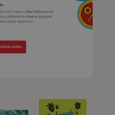
de
eľov od 17 rokov. Lillian Whiteová má
a je zaľúbená do chlapca, ktorý pre
dosť dobrý. Aspoň si to...
ridať do košíka