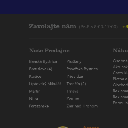
Zavolajte nám
+4
(Po-Pia 8:00-17:00)
Naše Predajne
Náku
Osobné
Banská Bystrica
Piešťany
Ako nak
Bratislava (4)
Považská Bystrica
Často k
Košice
Prievidza
Platba a
Liptovský Mikuláš
Trenčín (2)
Obchod
Reklama
Martin
Trnava
Reklama
Nitra
Zvolen
Formulá
Partizánske
Žiar nad Hronom