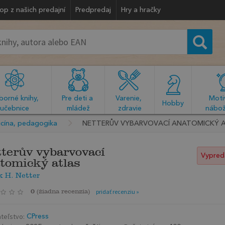
op z našich predajní
Predpredaj
Hry a hračky
orné knihy, 
Pre deti a 
Varenie, 
Motiv
  Hobby  
učebnice
mládež
zdravie
nábož
cína, pedagogika
NETTERŮV VYBARVOVACÍ ANATOMICKÝ 
terův vybarvovací
Vypred
tomický atlas
 H. Netter
0
(
žiadna recenzia
)
pridať recenziu »
teľstvo:
CPress