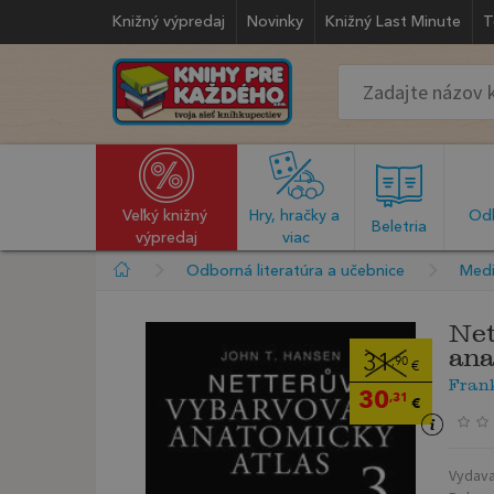
Knižný výpredaj
Novinky
Knižný Last Minute
T
Veľký knižný 
Hry, hračky a 
Odb
  Beletria  
výpredaj
viac
Odborná literatúra a učebnice
Medi
Net
ana
31
,90
€
Frank
30
,31
€
Vydava