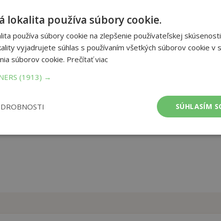
 lokalita používa súbory cookie.
 interaktivní a poutavé knihy určené k opakování. Netterův
ita používa súbory cookie na zlepšenie používateľskej skúsenosti
í zábavný a efektivní způsob, jak sledovat větvení tepen, žil a
egrovány v rámci fungování tělesných systému. Ať už jste student
ality vyjadrujete súhlas s používaním všetkých súborov cookie v s
těla, tato kniha vás provede anatomickými základy snadno a
nia súborov cookie.
Prečítať viac
TNERS
(1913) →
et strán:
400
ba:
brožovaná lepená
ODROBNOSTI
SÚHLASÍM S
mer:
210x297 mm