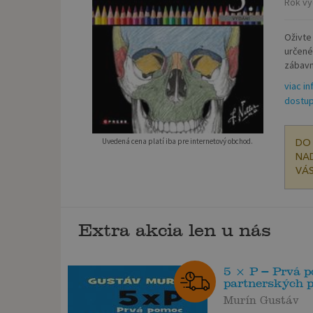
Rok vy
Oživte
určené
zábavn
viac in
dostup
Uvedená cena platí iba pre internetový obchod.
DO 
NAD
VÁS
Extra akcia len u nás
5 × P – Prvá p
partnerských p.
Murín Gustáv