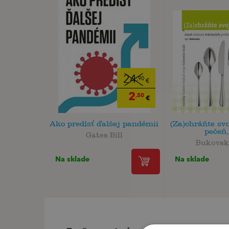
24
,90
€
2
,50
€
Ako predísť ďalšej pandémii
(Za)chráňte svo
pečeň, 
Gates Bill
Bukovsk
Na sklade
Na sklade