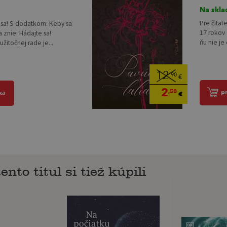
Na skla
Pre čitat
 sa! S dodatkom: Keby sa
17 rokov 
a znie: Hádajte sa!
ňu nie je 
žitočnej rade je...
12
,90
€
2
,50
p
ka
€
ento titul si tiež kúpili