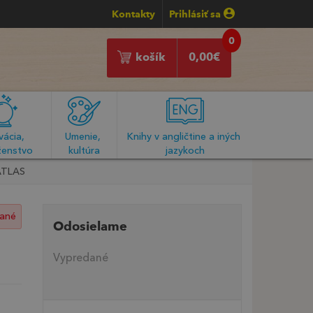
Kontakty
Prihlásiť sa
0
košík
0,00
€
ácia, 
Umenie, 
Knihy v angličtine a iných 
enstvo
kultúra
jazykoch
ATLAS
ané
Odosielame
Vypredané