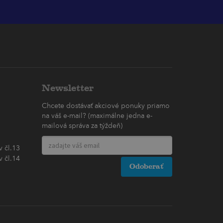
Newsletter
Chcete dostávať akciové ponuky priamo
na váš e-mail? (maximálne jedna e-
mailová správa za týždeň)
 čl.13
 čl.14
Odoberať