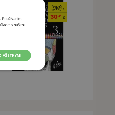
31
,90
€
30
,31
€
. Používaním
úlade s našimi
O VŠETKÝMI