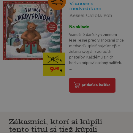
Vianoce s
medvedíkom
Kessel Carola von
Na sklade
Vianočné darčeky v zimnom
lese Tesne pred Vianocami chce
medvedík splniť najvrúcnejšie
želania svojich zvieracích
priateľov. Každému z nich
14
,90
€
horlivo pripraví osobný balíček.
9
...
,95
€
pridať do košíka
Zákazníci, ktorí si kúpili
tento titul si tiež kúpili