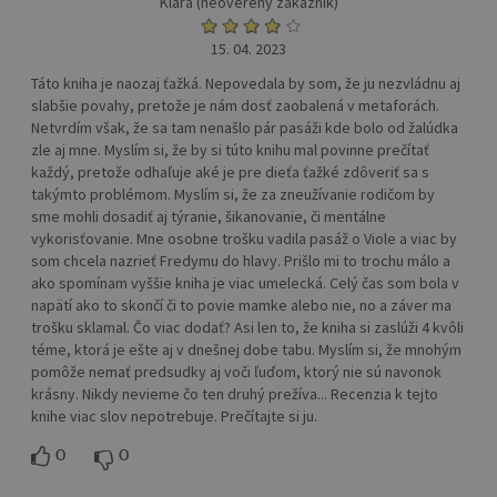
Klára (neoverený zákazník)
15. 04. 2023
Táto kniha je naozaj ťažká. Nepovedala by som, že ju nezvládnu aj
slabšie povahy, pretože je nám dosť zaobalená v metaforách.
Netvrdím však, že sa tam nenašlo pár pasáži kde bolo od žalúdka
zle aj mne. Myslím si, že by si túto knihu mal povinne prečítať
každý, pretože odhaľuje aké je pre dieťa ťažké zdôveriť sa s
takýmto problémom. Myslím si, že za zneužívanie rodičom by
sme mohli dosadiť aj týranie, šikanovanie, či mentálne
vykorisťovanie. Mne osobne trošku vadila pasáž o Viole a viac by
som chcela nazrieť Fredymu do hlavy. Prišlo mi to trochu málo a
ako spomínam vyššie kniha je viac umelecká. Celý čas som bola v
napätí ako to skončí či to povie mamke alebo nie, no a záver ma
trošku sklamal. Čo viac dodať? Asi len to, že kniha si zaslúži 4 kvôli
téme, ktorá je ešte aj v dnešnej dobe tabu. Myslím si, že mnohým
pomôže nemať predsudky aj voči ľuďom, ktorý nie sú navonok
krásny. Nikdy nevieme čo ten druhý prežíva... Recenzia k tejto
knihe viac slov nepotrebuje. Prečítajte si ju.
0
0