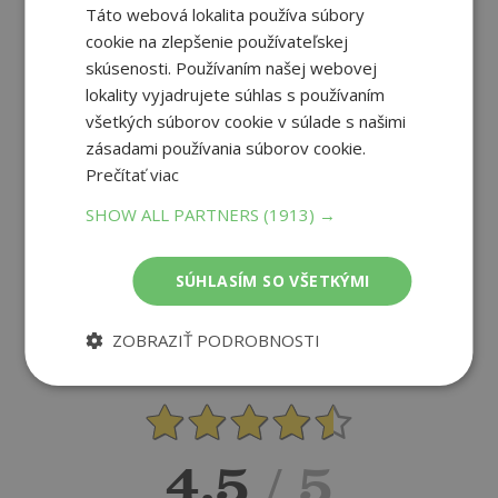
Táto webová lokalita používa súbory
cookie na zlepšenie používateľskej
skúsenosti. Používaním našej webovej
Recenzie čitateľov
lokality vyjadrujete súhlas s používaním
všetkých súborov cookie v súlade s našimi
zásadami používania súborov cookie.
Napíšte recenziu a môžete vyhrať
Prečítať viac
Ako sa vám páčila kniha?
SHOW ALL PARTNERS
(1913) →
SÚHLASÍM SO VŠETKÝMI
PRIDAŤ RECENZIU
ZOBRAZIŤ PODROBNOSTI
4.5
/ 5