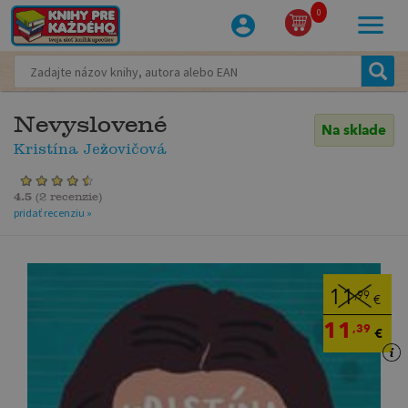
0
Nevyslovené
Na sklade
Kristína Ježovičová
4.5
(
2 recenzie
)
pridať recenziu »
11
,99
€
11
,39
€