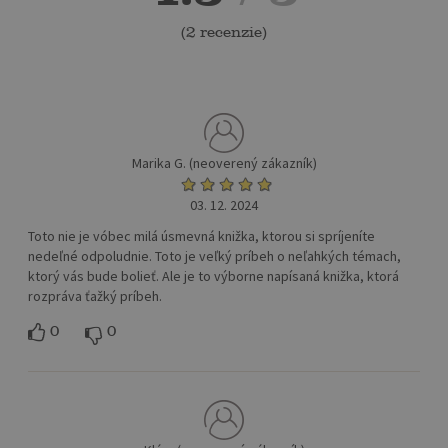
(
2 recenzie
)
Marika G. (neoverený zákazník)
03. 12. 2024
Toto nie je vóbec milá úsmevná knižka, ktorou si spríjeníte
nedeľné odpoludnie. Toto je veľký príbeh o neľahkých témach,
ktorý vás bude bolieť. Ale je to výborne napísaná knižka, ktorá
rozpráva ťažký príbeh.
0
0