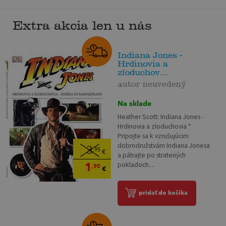
Extra akcia len u nás
Indiana Jones -
Hrdinovia a
zloduchov...
autor neuvedený
Na sklade
Heather Scott: Indiana Jones -
Hrdinovia a zloduchovia *
Pripojte sa k vzrušujúcim
dobrodružstvám Indiana Jonesa
3
,95
€
a pátrajte po stratených
1
pokladoch....
,95
€
pridať do košíka