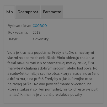
Info
Dostupnosť
Parametre
Vydavateľstvo:
COOBOO
Rok vydania:
2018
Jazyk:
slovenský
Viola je krásna a populárna. Fredy je tučko s mastnými
vlasmi na posmech celej škole. Violu obletujú chalani a
ťažkú hlavu si robí len zo starostlivej matky. Nevie, či si
má vybrať chalana s dobrým srdcom, alebo bad boya. No
a nadovšetko miluje svojho otca, ktorý si našiel novú ženu
a dcéra mu je na príťaž. Fredy by o „lásku“ svojho otca
najradšej prišiel. No ako povedať mame o veciach, na
ktoré si zakázal čo i len pomyslieť, nie to ich ešte vysloviť
nahlas? Kniha nie je vhodná pre slabšie povahy.