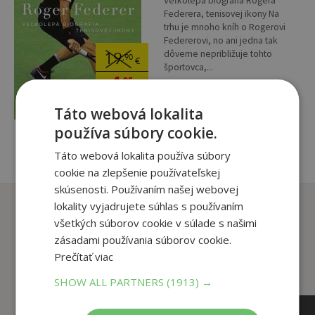
Veľkolepá biografia Rogera
Federera, tenisovej ikony Na
trhu je mnoho kníh o Rogerovi
Federerovi, no ani jedna tak
dôverne nepribližuje tohto
19
,90
€
športovca,...
4
,95
€
pridať do košíka
Táto webová lokalita
používa súbory cookie.
Táto webová lokalita používa súbory
cookie na zlepšenie používateľskej
skúsenosti. Používaním našej webovej
Zákazníci, ktorí si kúpili
lokality vyjadrujete súhlas s používaním
tento titul si tiež kúpili
všetkých súborov cookie v súlade s našimi
zásadami používania súborov cookie.
Prečítať viac
SHOW ALL PARTNERS
(1913) →