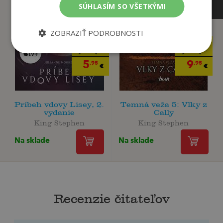
SÚHLASÍM SO VŠETKÝMI
ZOBRAZIŤ PODROBNOSTI
16
19
,90
,90
€
€
5
9
,95
,95
€
€
Príbeh vdovy Lisey, 2.
Temná veža 5: Vlky z
vydanie
Cally
King Stephen
King Stephen
Na sklade
Na sklade
Recenzie čitateľov