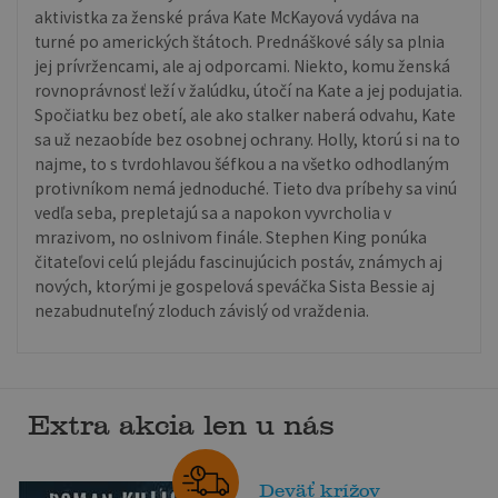
aktivistka za ženské práva Kate McKayová vydáva na
turné po amerických štátoch. Prednáškové sály sa plnia
jej prívržencami, ale aj odporcami. Niekto, komu ženská
rovnoprávnosť leží v žalúdku, útočí na Kate a jej podujatia.
Spočiatku bez obetí, ale ako stalker naberá odvahu, Kate
sa už nezaobíde bez osobnej ochrany. Holly, ktorú si na to
najme, to s tvrdohlavou šéfkou a na všetko odhodlaným
protivníkom nemá jednoduché. Tieto dva príbehy sa vinú
vedľa seba, prepletajú sa a napokon vyvrcholia v
mrazivom, no oslnivom finále. Stephen King ponúka
čitateľovi celú plejádu fascinujúcich postáv, známych aj
nových, ktorými je gospelová speváčka Sista Bessie aj
nezabudnuteľný zloduch závislý od vraždenia.
Extra akcia len u nás
Deväť krížov