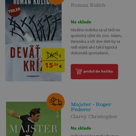
Roman Kulich
Na sklade
Ideálna rodinka sa už teší na
spoločný výlet do zoo. Adam,
Veronika a ich dve deti by sa
radi videli ako taká typická
dokonalá sporiadaná...
16
,90
€
15
,56
€
pridať do košíka
Majster - Roger
Federer
Clarey Christopher
Na sklade