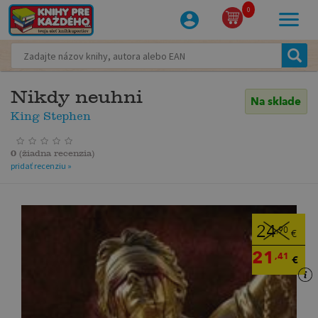
0
Nikdy neuhni
Na sklade
King Stephen
0
(
žiadna recenzia
)
pridať recenziu »
24
,90
€
21
,41
€