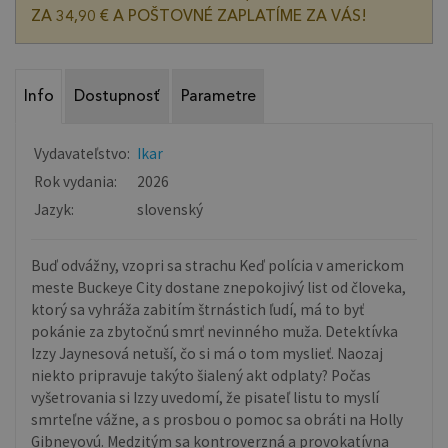
ZA 34,90 € A POŠTOVNÉ ZAPLATÍME ZA VÁS!
Info
Dostupnosť
Parametre
Vydavateľstvo:
Ikar
Rok vydania:
2026
Jazyk:
slovenský
Buď odvážny, vzopri sa strachu Keď polícia v americkom
meste Buckeye City dostane znepokojivý list od človeka,
ktorý sa vyhráža zabitím štrnástich ľudí, má to byť
pokánie za zbytočnú smrť nevinného muža. Detektívka
Izzy Jaynesová netuší, čo si má o tom myslieť. Naozaj
niekto pripravuje takýto šialený akt odplaty? Počas
vyšetrovania si Izzy uvedomí, že pisateľ listu to myslí
smrteľne vážne, a s prosbou o pomoc sa obráti na Holly
Gibneyovú. Medzitým sa kontroverzná a provokatívna