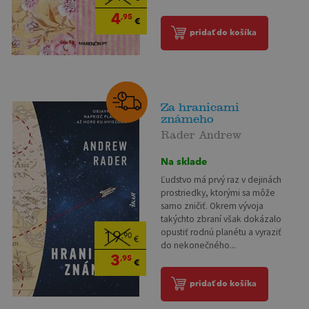
4
,95
€
pridať do košíka
Za hranicami
známeho
Rader Andrew
Na sklade
Ľudstvo má prvý raz v dejinách
prostriedky, ktorými sa môže
samo zničiť. Okrem vývoja
takýchto zbraní však dokázalo
opustiť rodnú planétu a vyraziť
19
,90
€
do nekonečného...
3
,95
€
pridať do košíka