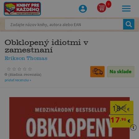
0
Obklopený idiotmi v
zamestnaní
Erikson Thomas
Na sklade
0
(
žiadna recenzia
)
pridať recenziu »
18
,90
€
17
,96
€