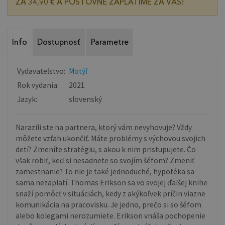
ZA 34,90 € A POŠTOVNÉ ZAPLATÍME ZA VÁS!
Info
Dostupnosť
Parametre
Vydavateľstvo:
Motýľ
Rok vydania:
2021
Jazyk:
slovenský
Narazili ste na partnera, ktorý vám nevyhovuje? Vždy
môžete vzťah ukončiť. Máte problémy s výchovou svojich
detí? Zmeníte stratégiu, s akou k nim pristupujete. Čo
však robiť, keď si nesadnete so svojím šéfom? Zmeniť
zamestnanie? To nie je také jednoduché, hypotéka sa
sama nezaplatí. Thomas Erikson sa vo svojej ďalšej knihe
snaží pomôcť v situáciách, kedy z akýkoľvek príčin viazne
komunikácia na pracovisku. Je jedno, prečo si so šéfom
alebo kolegami nerozumiete. Erikson vnáša pochopenie