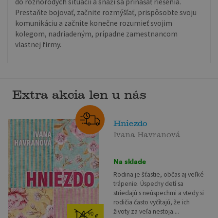
do rôznorodých situácií a snaží sa prinášať riešenia.
Prestaňte bojovať, začnite rozmýšľať, prispôsobte svoju
komunikáciu a začnite konečne rozumieť svojim
kolegom, nadriadeným, prípadne zamestnancom
vlastnej firmy.
Extra akcia len u nás
Hniezdo
Ivana Havranová
Na sklade
Rodina je šťastie, občas aj veľké
trápenie. Úspechy detí sa
striedajú s neúspechmi a vtedy si
rodičia často vyčítajú, že ich
životy za veľa nestoja....
14
,90
€