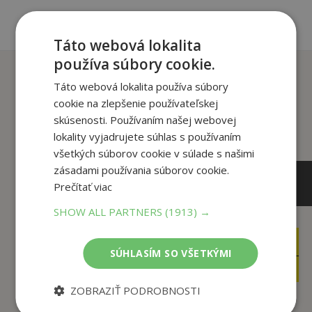
Táto webová lokalita
používa súbory cookie.
Zákazníci, ktorí si kúpili
Táto webová lokalita používa súbory
tento titul si tiež kúpili
cookie na zlepšenie používateľskej
skúsenosti. Používaním našej webovej
lokality vyjadrujete súhlas s používaním
všetkých súborov cookie v súlade s našimi
zásadami používania súborov cookie.
Prečítať viac
SHOW ALL PARTNERS
(1913) →
17
18
,90
,90
€
€
SÚHLASÍM SO VŠETKÝMI
17
17
,01
,96
€
€
ZOBRAZIŤ PODROBNOSTI