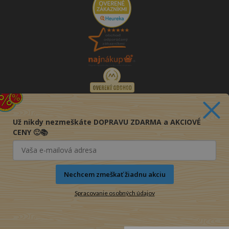
Už nikdy nezmeškáte DOPRAVU ZDARMA a AKCIOVÉ
CENY 🙂📚
Nechcem zmeškať žiadnu akciu
Spracovanie osobných údajov
© 2016-2026 KNIHY PRE KAŽDÉHO s.r.o.