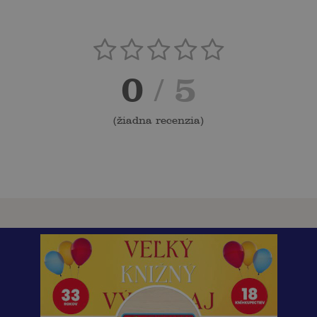
0
/ 5
(
žiadna recenzia
)