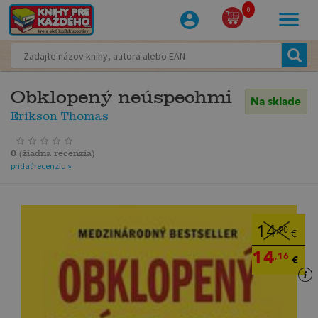
0
Obklopený neúspechmi
Na sklade
Erikson Thomas
0
(
žiadna recenzia
)
pridať recenziu »
14
,90
€
14
,16
€