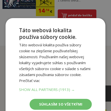
z celého sveta...
14
,90
€
14
,16
€
pridať do košíka
Táto webová lokalita
používa súbory cookie.
Táto webová lokalita používa súbory
cookie na zlepšenie používateľskej
Zákazníci, ktorí si kúpili
skúsenosti. Používaním našej webovej
tento titul si tiež kúpili
lokality vyjadrujete súhlas s používaním
všetkých súborov cookie v súlade s našimi
zásadami používania súborov cookie.
Prečítať viac
SHOW ALL PARTNERS
(1913) →
SÚHLASÍM SO VŠETKÝMI