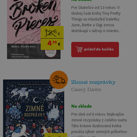
Pre čitateľov od 13 rokov. V
druhej časti knihy Tiny Pretty
Things sa mladučké baletky
June, Bette a Gigi znova
stretávajú v súboji o miesto...
12
,95
€
4
,95
€
pridať do košíka
Zimné rozprávky
Casey Dawn
Na sklade
Pre deti od 6 rokov. Najkrajšie
zimné rozprávky z celého sveta
Táto krásne ilustrovaná kniha
prináša výber zimných príbehov