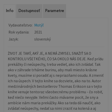
Info
Dostupnosť
Parametre
Vydavateľstvo:
Motýľ
Rok vydania:
2021
Jazyk:
slovenský
ŽIVOT JE TAKÝ, AKÝ JE, A NEMÁ ZMYSEL SNAŽIŤ SA O
KONTROLU VŠETKÉHO, ČO SA OKOLO NÁS DEJE. Keď prídu
prekážky či neúspechy, treba vedieť, ako ich zvládať. Tak
ako v záhrade trháme burinu, aby mali miesto krásne
kvety, musíme si poradiť aj s nepriazňami osudu. A zmeniť
ich na úspech. V tejto knihe sa dozviete, ako na to. Autor
medzinárodných bestsellerov Thomas Erikson sa v tejto
knihe venuje tentoraz všeobecnému problému - čo robiť,
keď niečo nevyjde. Veľmi často mávame pocit, že sny a
ambície nám maria prekážky. Ako sa teda dá naučiť, ako
zvládať neúspechy, nedať sa nimi zraziť na kolená a aj