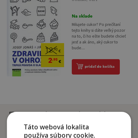
Na sklade
Milujete cukor? Po prečítaní
tejto knihy si dáte veľký pozor
na to, či ho ešte budete chcieť
jesť a ak áno, aký cukor to
bude....
12
,90
€
2
,95
€
pridať do košíka
Zákazníci, ktorí si kúpili
tento titul si tiež kúpili
Táto webová lokalita
používa súbory cookie.