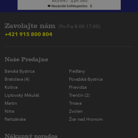
Zavolajte nám
(Po-Pia 8:00-17:00)
+421 915 800 804
Naše Predajne
Banská Bystrica
Piešťany
Bratislava (4)
Považská Bystrica
Košice
Prievidza
Liptovský Mikuláš
Trenčín (2)
Martin
Trnava
Nitra
Zvolen
Partizánske
Žiar nad Hronom
Nákupný poradca