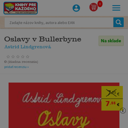
0
Oslavy v Bullerbyne
Na sklade
Astrid Lindgrenová
0
(
žiadna recenzia
)
pridať recenziu »
7
,95
€
7
,55
€