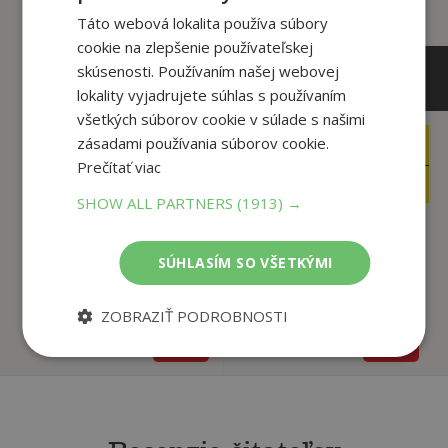
Táto webová lokalita používa súbory
cookie na zlepšenie používateľskej
skúsenosti. Používaním našej webovej
lokality vyjadrujete súhlas s používaním
všetkých súborov cookie v súlade s našimi
zásadami používania súborov cookie.
6
7
,95
,95
€
€
Prečítať viac
3
3
,95
,95
€
€
SHOW ALL PARTNERS
(1913) →
Karlsson zo strechy
Karlsson zo strechy
SÚHLASÍM SO VŠETKÝMI
opäť špekuluje
opäť lieta
Astrid Lindgrenová
Astrid Lindgrenová
ZOBRAZIŤ PODROBNOSTI
Na sklade
Na sklade