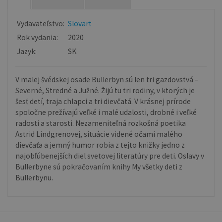
Vydavateľstvo:
Slovart
Rok vydania:
2020
Jazyk:
SK
V malej švédskej osade Bullerbyn sú len tri gazdovstvá –
Severné, Stredné a Južné. Žijú tu tri rodiny, v ktorých je
šesť detí, traja chlapci a tri dievčatá. V krásnej prírode
spoločne prežívajú veľké i malé udalosti, drobné i veľké
radosti a starosti. Nezameniteľná rozkošná poetika
Astrid Lindgrenovej, situácie videné očami malého
dievčaťa a jemný humor robia z tejto knižky jedno z
najobľúbenejších diel svetovej literatúry pre deti. Oslavy v
Bullerbyne sú pokračovaním knihy My všetky deti z
Bullerbynu.