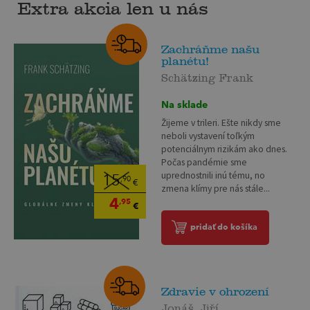
Extra akcia len u nás
Zachráňme našu
planétu!
Schätzing Frank
Na sklade
Žijeme v trileri. Ešte nikdy sme
neboli vystavení toľkým
potenciálnym rizikám ako dnes.
Počas pandémie sme
uprednostnili inú tému, no
15
,90
€
zmena klímy pre nás stále...
4
,95
€
pridať do košíka
Zdravie v ohrození
Jonáš, Jiří