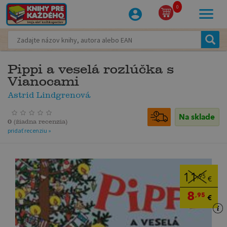
0
Pippi a veselá rozlúčka s
Vianocami
Astrid Lindgrenová
Na sklade
0
(
žiadna recenzia
)
pridať recenziu »
11
,95
€
8
,95
€