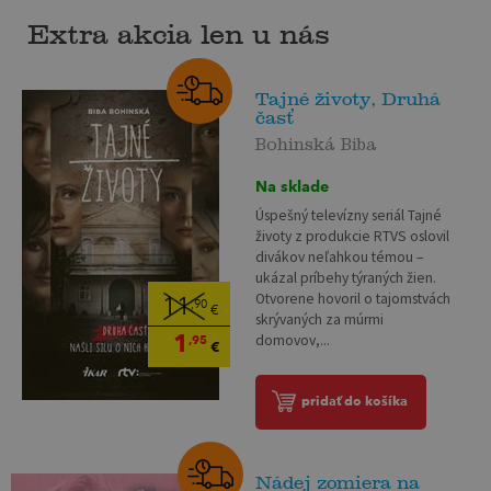
Extra akcia len u nás
Tajné životy, Druhá
časť
Bohinská Biba
Na sklade
Úspešný televízny seriál Tajné
životy z produkcie RTVS oslovil
divákov neľahkou témou –
ukázal príbehy týraných žien.
Otvorene hovoril o tajomstvách
11
,90
€
skrývaných za múrmi
1
domovov,...
,95
€
pridať do košíka
Nádej zomiera na