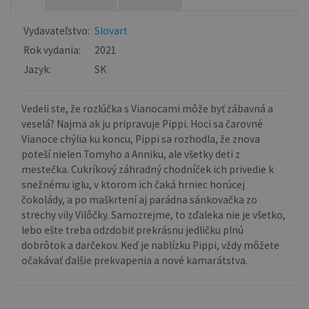
Vydavateľstvo:
Slovart
Rok vydania:
2021
Jazyk:
SK
Vedeli ste, že rozlúčka s Vianocami môže byť zábavná a
veselá? Najmä ak ju pripravuje Pippi. Hoci sa čarovné
Vianoce chýlia ku koncu, Pippi sa rozhodla, že znova
poteší nielen Tomyho a Anniku, ale všetky deti z
mestečka. Cukríkový záhradný chodníček ich privedie k
snežnému iglu, v ktorom ich čaká hrniec horúcej
čokolády, a po maškrtení aj parádna sánkovačka zo
strechy vily Vilôčky. Samozrejme, to zďaleka nie je všetko,
lebo ešte treba odzdobiť prekrásnu jedličku plnú
dobrôtok a darčekov. Keď je nablízku Pippi, vždy môžete
očakávať ďalšie prekvapenia a nové kamarátstva.