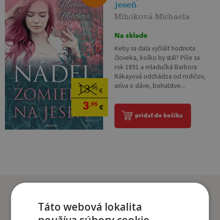
jeseň
Mihoková Michaela
Na sklade
Keby sa dala vyčísliť hodnota
človeka, koľko by stál? Píše sa
rok 1891 a mladučká Barbora
Rákayová odchádza od rodičov,
sníva o sláve, bohatstve...
13
,95
€
3
,95
€
pridať do košíka
Zákazníci, ktorí si kúpili
tento titul si tiež kúpili
Táto webová lokalita