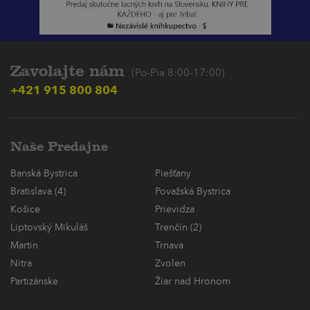
Zavolajte nám
(Po-Pia 8:00-17:00)
+421 915 800 804
Naše Predajne
Banská Bystrica
Piešťany
Bratislava (4)
Považská Bystrica
Košice
Prievidza
Liptovský Mikuláš
Trenčín (2)
Martin
Trnava
Nitra
Zvolen
Partizánske
Žiar nad Hronom