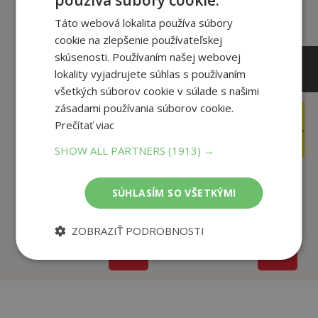
používa súbory cookie.
Táto webová lokalita používa súbory
cookie na zlepšenie používateľskej
skúsenosti. Používaním našej webovej
lokality vyjadrujete súhlas s používaním
všetkých súborov cookie v súlade s našimi
zásadami používania súborov cookie.
6
7
,95
,95
€
€
Prečítať viac
3
3
,95
,95
€
€
SHOW ALL PARTNERS
(1913) →
SÚHLASÍM SO VŠETKÝMI
Karlsson zo strechy
Karlsson zo strechy
opäť špekuluje
opäť lieta
Astrid Lindgrenová
Astrid Lindgrenová
ZOBRAZIŤ PODROBNOSTI
Na sklade
Na sklade