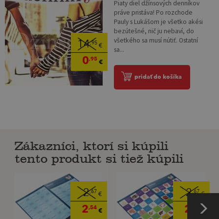
Piaty diel džínsových denníkov
práve pristáva! Po rozchode
Pauly s Lukášom je všetko akési
bezútešné, nič ju nebaví, do
všetkého sa musí nútiť. Ostatní
14
,95
€
sa...
0
,95
€
pridať do košíka
Zákazníci, ktorí si kúpili
tento produkt si tiež kúpili
2
2
,67
,67
€
€
2
2
,54
,54
€
€