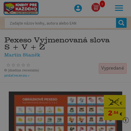
0
Pexeso Vyjmenovaná slova
S + V + Z
Martin Staněk
Vypredané
0
(
žiadna recenzia
)
pridať recenziu »
2
,67
€
2
,54
€