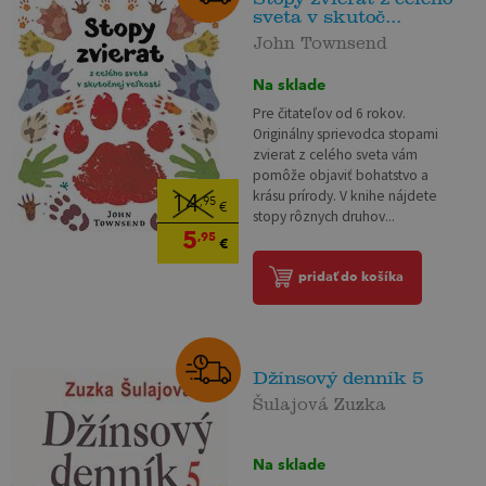
sveta v skutoč...
John Townsend
Na sklade
Pre čitateľov od 6 rokov.
Originálny sprievodca stopami
zvierat z celého sveta vám
pomôže objaviť bohatstvo a
krásu prírody. V knihe nájdete
14
,95
€
stopy rôznych druhov...
5
,95
€
pridať do košíka
Džínsový denník 5
Šulajová Zuzka
Na sklade