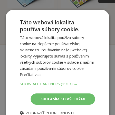
Pexeso Matematika
Pexeso Přírodověda
Sčítání do 100
Smysly a orgány
Táto webová lokalita
Martin Staněk
Martin Staněk
používa súbory cookie.
Na sklade
Na sklade
Táto webová lokalita používa súbory
cookie na zlepšenie používateľskej
skúsenosti. Používaním našej webovej
lokality vyjadrujete súhlas s používaním
všetkých súborov cookie v súlade s našimi
Recenzie čitateľov
zásadami používania súborov cookie.
Prečítať viac
Napíšte recenziu a môžete vyhrať
SHOW ALL PARTNERS
(1913) →
Ako sa vám páčila kniha?
SÚHLASÍM SO VŠETKÝMI
PRIDAŤ RECENZIU
ZOBRAZIŤ PODROBNOSTI