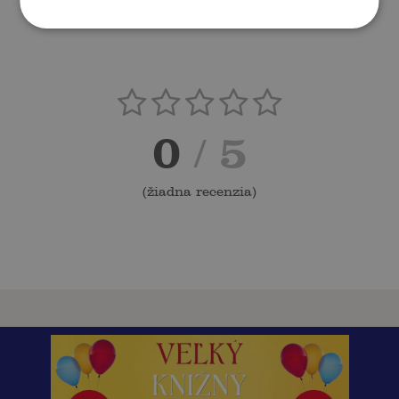
0
/ 5
(
žiadna recenzia
)