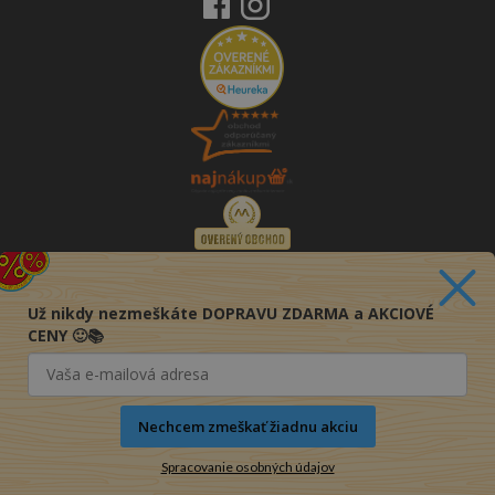
Už nikdy nezmeškáte DOPRAVU ZDARMA a AKCIOVÉ
CENY 🙂📚
Nechcem zmeškať žiadnu akciu
Spracovanie osobných údajov