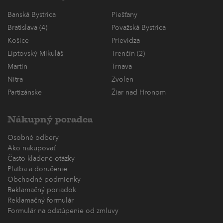
Banská Bystrica
Piešťany
Bratislava (4)
Považská Bystrica
Košice
Prievidza
Liptovský Mikuláš
Trenčín (2)
Martin
Trnava
Nitra
Zvolen
Partizánske
Žiar nad Hronom
Nákupný poradca
Osobné odbery
Ako nakupovať
Často kladené otázky
Platba a doručenie
Obchodné podmienky
Reklamačný poriadok
Reklamačný formulár
Formulár na odstúpenie od zmluvy