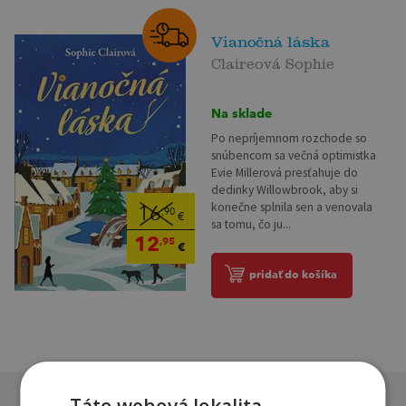
Vianočná láska
Claireová Sophie
Na sklade
Po nepríjemnom rozchode so
snúbencom sa večná optimistka
Evie Millerová presťahuje do
dedinky Willowbrook, aby si
konečne splnila sen a venovala
16
,90
€
sa tomu, čo ju...
12
,95
€
pridať do košíka
Zákazníci, ktorí si kúpili