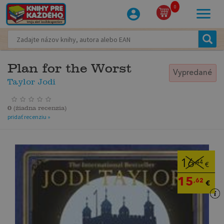
0
Plan for the Worst
Vypredané
Taylor Jodi
0
(
žiadna recenzia
)
pridať recenziu »
16
,44
€
15
,62
€