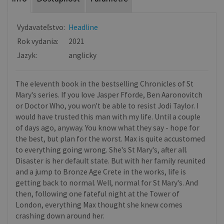
Vydavateľstvo:
Headline
Rok vydania:
2021
Jazyk:
anglicky
The eleventh book in the bestselling Chronicles of St
Mary's series. If you love Jasper Fforde, Ben Aaronovitch
or Doctor Who, you won't be able to resist Jodi Taylor. I
would have trusted this man with my life. Until a couple
of days ago, anyway. You know what they say - hope for
the best, but plan for the worst. Max is quite accustomed
to everything going wrong. She's St Mary's, after all.
Disaster is her default state. But with her family reunited
and a jump to Bronze Age Crete in the works, life is
getting back to normal. Well, normal for St Mary's. And
then, following one fateful night at the Tower of
London, everything Max thought she knew comes
crashing down around her.