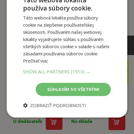
Táto webová lokalita
tento titul si tiež kúpili
používa súbory cookie.
Táto webová lokalita používa súbory
cookie na zlepšenie používateľskej
skúsenosti. Používaním našej webovej
lokality vyjadrujete súhlas s používaním
všetkých súborov cookie v súlade s našimi
zásadami používania súborov cookie.
Prečítať viac
8
26
,00
,95
€
€
SHOW ALL PARTNERS
(1913) →
7
22
,60
,91
€
€
SÚHLASÍM SO VŠETKÝMI
The Prisoner of
The Book of Bill
Zenda (B2)
ZOBRAZIŤ PODROBNOSTI
Alex Hirsch,
Hope Alexander
U dodávateľa
Na sklade