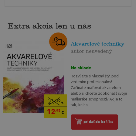
Extra akcia len u nás
Akvarelové techniky
autor neuvedený
Na sklade
Rozvíjajte si vlastný štýl pod
vedením profesionálov!
Začínate maľovať akvarelom
alebo si chcete zdokonaliť svoje
maliarske schopnosti? Ak je to
29
,90
€
tak, kniha...
12
,95
€
pridať do košíka