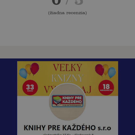
(
žiadna recenzia
)