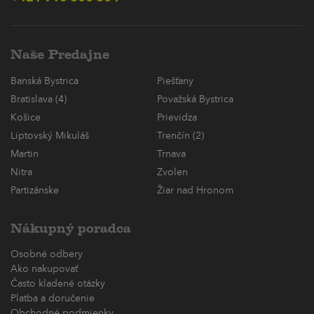
Naše Predajne
Banská Bystrica
Piešťany
Bratislava (4)
Považská Bystrica
Košice
Prievidza
Liptovský Mikuláš
Trenčín (2)
Martin
Trnava
Nitra
Zvolen
Partizánske
Žiar nad Hronom
Nákupný poradca
Osobné odbery
Ako nakupovať
Často kladené otázky
Platba a doručenie
Obchodné podmienky