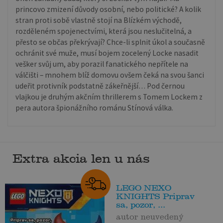
princovo zmizení důvody osobní, nebo politické? A kolik
stran proti sobě vlastně stojí na Blízkém východě,
rozděleném spojenectvími, která jsou neslučitelná, a
přesto se občas překrývají? Chce-li splnit úkol a současně
ochránit své muže, musí bojem zocelený Locke nasadit
vešker svůj um, aby porazil fanatického nepřítele na
válčišti – mnohem blíž domovu ovšem čeká na svou šanci
udeřit protivník podstatně zákeřnější… Pod černou
vlajkou je druhým akčním thrillerem s Tomem Lockem z
pera autora špionážního románu Stínová válka.
Extra akcia len u nás
LEGO NEXO
KNIGHTS Priprav
sa, pozor, ...
autor neuvedený