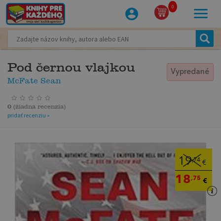
0
Pod černou vlajkou
Vypredané
McFate Sean
0
(
žiadna recenzia
)
pridať recenziu »
19
,74
€
18
,75
€