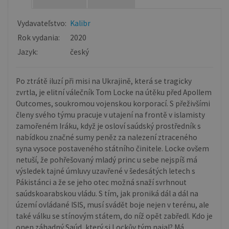
Vydavateľstvo:
Kalibr
Rok vydania:
2020
Jazyk:
český
Po ztrátě iluzí při misi na Ukrajině, která se tragicky
zvrtla, je elitní válečník Tom Locke na útěku před Apollem
Outcomes, soukromou vojenskou korporací. S přeživšími
členy svého týmu pracuje v utajení na frontě v islamisty
zamořeném Iráku, když je osloví saúdský prostředník s
nabídkou značné sumy peněz za nalezení ztraceného
syna vysoce postaveného státního činitele. Locke ovšem
netuší, že pohřešovaný mladý princ u sebe nejspíš má
výsledek tajné úmluvy uzavřené v šedesátých letech s
Pákistánci a že se jeho otec možná snaží svrhnout
saúdskoarabskou vládu. S tím, jak proniká dál a dál na
území ovládané ISIS, musí svádět boje nejen v terénu, ale
také válku se stínovým státem, do níž opět zabředl. Kdo je
onen záhadný Saúd, který si Lockův tým najal? Má