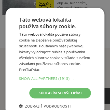
objavmi, hudobnými,
44
,90
€
výtvarnými, literárnymi,
12
divadelnými dielami,
,50
€
športovými či inými výkonmi...
Táto webová lokalita
používa súbory cookie.
pridať do košíka
Táto webová lokalita používa súbory
cookie na zlepšenie používateľskej
skúsenosti. Používaním našej webovej
lokality vyjadrujete súhlas s používaním
Zákazníci, ktorí si kúpili
všetkých súborov cookie v súlade s našimi
tento titul si tiež kúpili
zásadami používania súborov cookie.
Prečítať viac
SHOW ALL PARTNERS
(1913) →
SÚHLASÍM SO VŠETKÝMI
ZOBRAZIŤ PODROBNOSTI