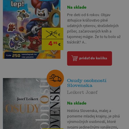
Na sklade
Pre deti od 6 rokov. Objav
strhujúce kráľovstvo plné
udatných rytierov, strašidelných
príšer, začarovaných kníh a
7
,99
€
tajomnej mágie. Že to tu bolo už
4
tisíckrát? A...
,95
€
pridať do košíka
Osudy osobností
Slovenska
Leikert Jozef
Na sklade
História Slovenska, malej a
pomerne mladej krajiny, je plná
výnimočných osobností, ktoré
svojimi jedinečnými vynálezmi,