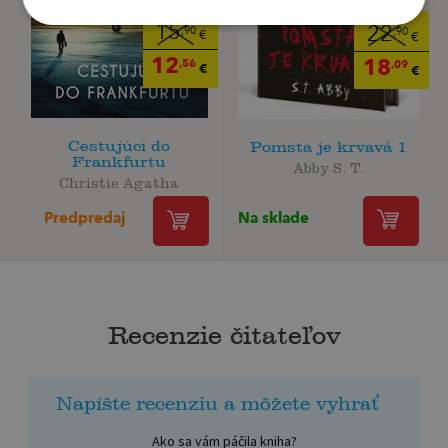
15
22
,90
,90
€
€
12
18
,56
,09
€
€
Cestujúci do
Pomsta je krvavá 1
Frankfurtu
Abby S. T.
Christie Agatha
Na sklade
Predpredaj
Recenzie čitateľov
Napíšte recenziu a môžete vyhrať
Ako sa vám páčila kniha?