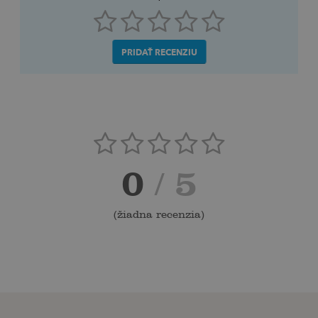
PRIDAŤ RECENZIU
0
/ 5
(
žiadna recenzia
)