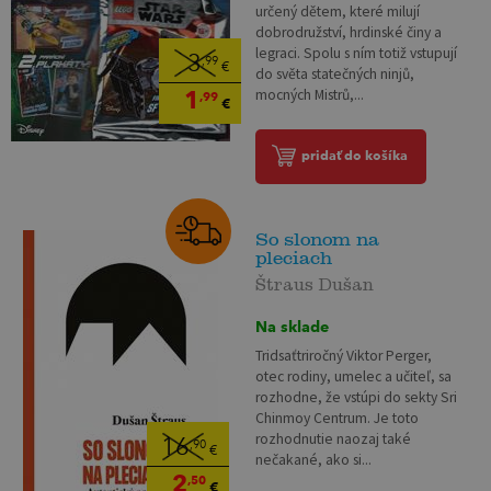
určený dětem, které milují
dobrodružství, hrdinské činy a
legraci. Spolu s ním totiž vstupují
3
,99
€
do světa statečných ninjů,
1
mocných Mistrů,...
,99
€
pridať do košíka
So slonom na
pleciach
Štraus Dušan
Na sklade
Tridsaťtriročný Viktor Perger,
otec rodiny, umelec a učiteľ, sa
rozhodne, že vstúpi do sekty Sri
Chinmoy Centrum. Je toto
rozhodnutie naozaj také
16
,90
€
nečakané, ako si...
2
,50
€