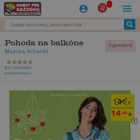
0
Pohoda na balkóne
Vypredané
Mascha Schacht
5
(
1 recenzia
)
pridať recenziu »
14
,95
€
14
,66
€