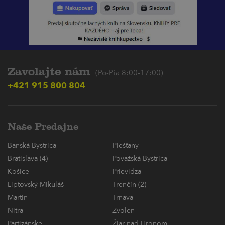
Zavolajte nám
(Po-Pia 8:00-17:00)
+421 915 800 804
Naše Predajne
Banská Bystrica
Piešťany
Bratislava (4)
Považská Bystrica
Košice
Prievidza
Liptovský Mikuláš
Trenčín (2)
Martin
Trnava
Nitra
Zvolen
Partizánske
Žiar nad Hronom