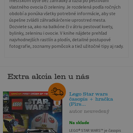
mestskom byte bez záhradky a túžia po pestovaní
vlastného ovocia či zeleniny. Je rozdelená podľa ročných
období a ponúka všetky potrebné informácie, aby ste
úspešne zvládli záhradkárčenie uprostred mesta.
Dozviete sa, ako na balkóne či v átriu pestovať kvety,
bylinky, zeleninu i ovocie. V knihe nájdete prehľad
najvhodnejších rastlín a plodín, detailné postupové
fotografie, zoznamy pomôcok a tiež užitočné tipy aj rady.
Extra akcia len u nás
Lego Star wars
časopis + hračka
(Firs...
autor neuvedený
Na sklade
LEGO® STAR WARS™ je časopis