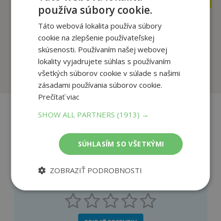
používa súbory cookie.
Táto webová lokalita používa súbory
Herbár alebo od
alchemilky po
Guinness World
cookie na zlepšenie používateľskej
žindavu
Records 2026
skúsenosti. Používaním našej webovej
Bednářová Jaroslava
Kolektív autorov
lokality vyjadrujete súhlas s používaním
Na sklade
Na sklade
všetkých súborov cookie v súlade s našimi
zásadami používania súborov cookie.
Prečítať viac
SHOW ALL PARTNERS
(1913) →
Recenzie čitateľov
SÚHLASÍM SO VŠETKÝMI
Napíšte recenziu a môžete vyhrať
ZOBRAZIŤ PODROBNOSTI
Ako sa vám páčila kniha?