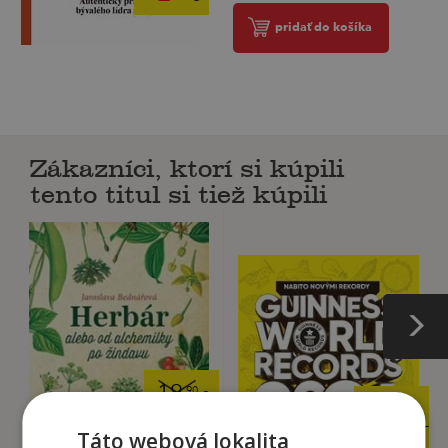
pridať do košíka
Zákazníci, ktorí si kúpili
tento titul si tiež kúpili
19
,90
€
29
,90
€
9
,95
€
Táto webová lokalita
25
,42
€