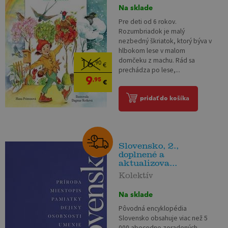
Na sklade
Pre deti od 6 rokov.
Rozumbriadok je malý
nezbedný škriatok, ktorý býva v
hlbokom lese v malom
domčeku z machu. Rád sa
16
,90
€
prechádza po lese,...
9
,95
€
pridať do košíka
Slovensko, 2.,
doplnené a
aktualizova...
Kolektív
Na sklade
Pôvodná encyklopédia
Slovensko obsahuje viac než 5
000 abecedne zoradených