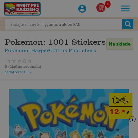
0
Pokemon: 1001 Stickers
Na sklade
Pokemon, HarperCollins Publishers
0
(
žiadna recenzia
)
pridať recenziu »
12
,95
€
12
,30
€