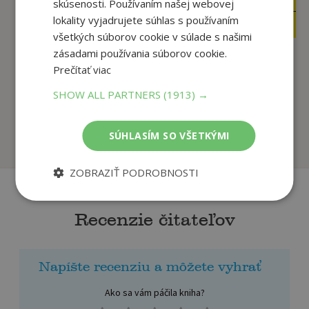
23
skúsenosti. Používaním našej webovej
€
13
,95
€
lokality vyjadrujete súhlas s používaním
22
,75
€
13
,25
všetkých súborov cookie v súlade s našimi
€
zásadami používania súborov cookie.
Prečítať viac
Pokemon
Pokemon: Evolutions
Encyclopedia:
SHOW ALL PARTNERS
(1913) →
Guide
Updated and Exp...
Pokemon, HarperCollins
Pokemon, HarperCollins
SÚHLASÍM SO VŠETKÝMI
U dodávateľa
U dodávateľa
ZOBRAZIŤ PODROBNOSTI
Recenzie čitateľov
Napíšte recenziu a môžete vyhrať
Ako sa vám páčila kniha?