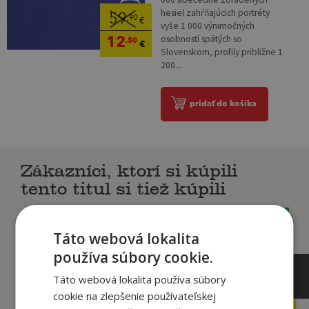
hesiel zahŕňajúcich portréty
59
,90
€
vyše 1 000 výnimočných
12
osobností spätých so
,50
€
Slovenskom, profily približne 1
200...
pridať do košíka
Zákazníci, ktorí si kúpili
tento titul si tiež kúpili
Táto webová lokalita
používa súbory cookie.
Táto webová lokalita používa súbory
cookie na zlepšenie používateľskej
,95