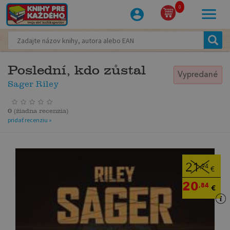
0
Poslední, kdo zůstal
Vypredané
Sager Riley
0
(
žiadna recenzia
)
pridať recenziu »
21
,94
€
20
,84
€