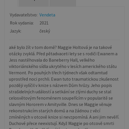
Vydavateľstvo:
Vendeta
Rok vydania:
2021
Jazyk:
český
aké bylo žít v tom domě? Maggie Holtová je na takové
otázky zvyklá. Před pětadvaceti lety se s rodiči Ewanem a
Jess nastěhovala do Baneberry Hall, velkého
viktoriánského sídla ukrytého v lesích amerického státu
Vermont. Po pouhých třech týdnech však odtamtud
uprostřed noci prchli. Ewan tuto traumatickou zkušenost
později vylíčil v knize s názvem Dům hrůzy. Jeho popis
strašidelných událostí a setkání se zlými duchy se stal
celosvětovým fenoménem soupeřícím v popularitě se
slavným Hororem v Amityville. Dnes se Maggie věnuje
rekonstrukcím starých domů a na žádnou z věcí
zmíněných v otcově knize si nevzpomíná. A ani jim nevěří.
Duchové přece neexistují. Když Maggie po otcově smrti