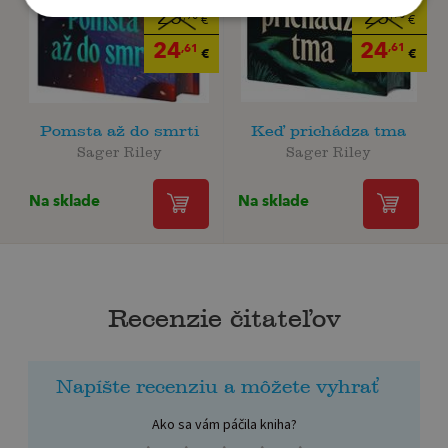
25
25
,90
,90
€
€
24
24
,61
,61
€
€
Pomsta až do smrti
Keď prichádza tma
Sager Riley
Sager Riley
Na sklade
Na sklade
Recenzie čitateľov
Napíšte recenziu a môžete vyhrať
Ako sa vám páčila kniha?