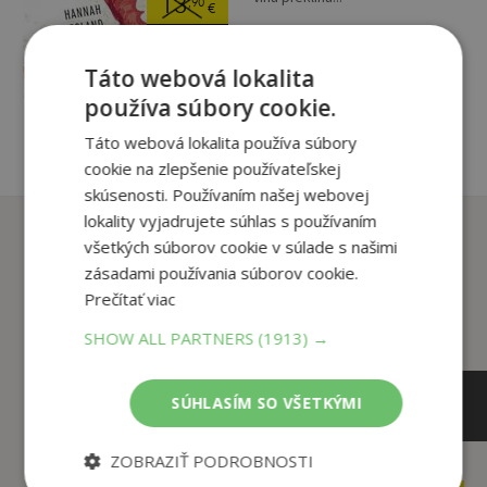
13
,90
€
2
,95
€
pridať do košíka
Táto webová lokalita
používa súbory cookie.
Táto webová lokalita používa súbory
cookie na zlepšenie používateľskej
skúsenosti. Používaním našej webovej
lokality vyjadrujete súhlas s používaním
Zákazníci, ktorí si kúpili
všetkých súborov cookie v súlade s našimi
tento titul si tiež kúpili
zásadami používania súborov cookie.
Prečítať viac
SHOW ALL PARTNERS
(1913) →
SÚHLASÍM SO VŠETKÝMI
ZOBRAZIŤ PODROBNOSTI