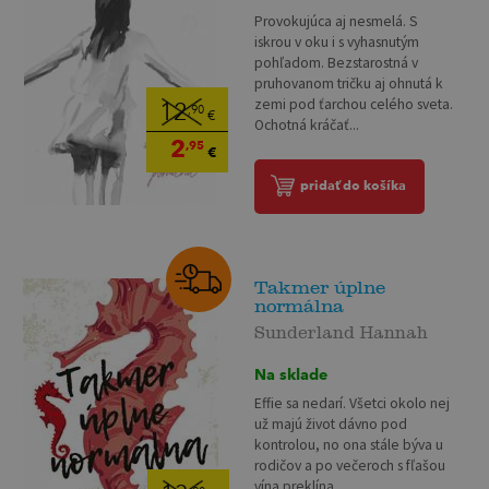
Provokujúca aj nesmelá. S
iskrou v oku i s vyhasnutým
pohľadom. Bezstarostná v
pruhovanom tričku aj ohnutá k
zemi pod ťarchou celého sveta.
12
,90
€
Ochotná kráčať...
2
,95
€
pridať do košíka
Takmer úplne
normálna
Sunderland Hannah
Na sklade
Effie sa nedarí. Všetci okolo nej
už majú život dávno pod
kontrolou, no ona stále býva u
rodičov a po večeroch s fľašou
vína preklína...