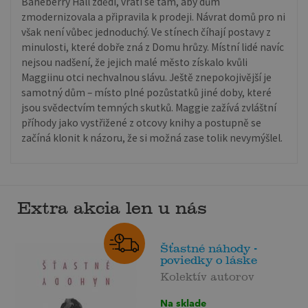
Baneberry Hall zdědí, vrátí se tam, aby dům
zmodernizovala a připravila k prodeji. Návrat domů pro ni
však není vůbec jednoduchý. Ve stínech číhají postavy z
minulosti, které dobře zná z Domu hrůzy. Místní lidé navíc
nejsou nadšení, že jejich malé město získalo kvůli
Maggiinu otci nechvalnou slávu. Ještě znepokojivější je
samotný dům – místo plné pozůstatků jiné doby, které
jsou svědectvím temných skutků. Maggie zažívá zvláštní
příhody jako vystřižené z otcovy knihy a postupně se
začíná klonit k názoru, že si možná zase tolik nevymýšlel.
Extra akcia len u nás
Šťastné náhody -
poviedky o láske
Kolektív autorov
Na sklade