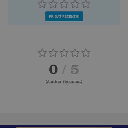
PRIDAŤ RECENZIU
0
/ 5
(
žiadna recenzia
)