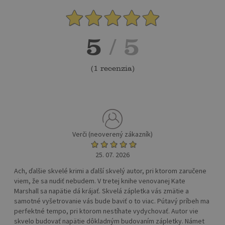
5
/ 5
(
1 recenzia
)
Verči (neoverený zákazník)
25. 07. 2026
Ach, ďalšie skvelé krimi a ďalší skvelý autor, pri ktorom zaručene
viem, že sa nudiť nebudem. V tretej knihe venovanej Kate
Marshall sa napätie dá krájať. Skvelá zápletka vás zmätie a
samotné vyšetrovanie vás bude baviť o to viac. Pútavý príbeh ma
perfektné tempo, pri ktorom nestíhate vydychovať. Autor vie
skvelo budovať napätie dôkladným budovaním zápletky. Námet