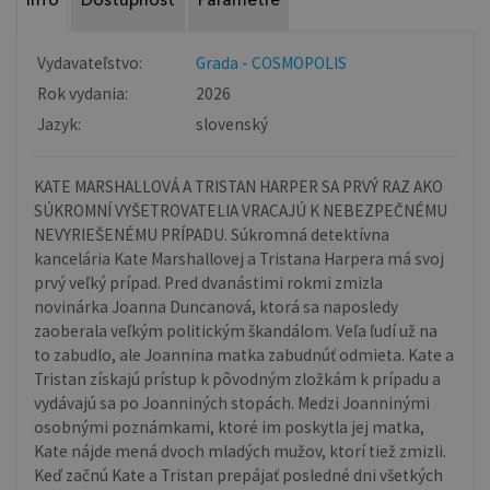
Info
Dostupnosť
Parametre
Vydavateľstvo:
Grada - COSMOPOLIS
Rok vydania:
2026
Jazyk:
slovenský
KATE MARSHALLOVÁ A TRISTAN HARPER SA PRVÝ RAZ AKO
SÚKROMNÍ VYŠETROVATELIA VRACAJÚ K NEBEZPEČNÉMU
NEVYRIEŠENÉMU PRÍPADU. Súkromná detektívna
kancelária Kate Marshallovej a Tristana Harpera má svoj
prvý veľký prípad. Pred dvanástimi rokmi zmizla
novinárka Joanna Duncanová, ktorá sa naposledy
zaoberala veľkým politickým škandálom. Veľa ľudí už na
to zabudlo, ale Joannina matka zabudnúť odmieta. Kate a
Tristan získajú prístup k pôvodným zložkám k prípadu a
vydávajú sa po Joanniných stopách. Medzi Joanninými
osobnými poznámkami, ktoré im poskytla jej matka,
Kate nájde mená dvoch mladých mužov, ktorí tiež zmizli.
Keď začnú Kate a Tristan prepájať posledné dni všetkých