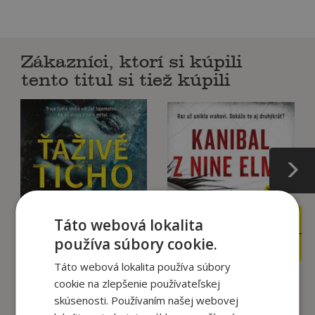
Zákazníci, ktorí si kúpili
tento titul si tiež kúpili
21
24
Táto webová lokalita
,49
,49
€
€
používa súbory cookie.
18
20
,27
,08
€
€
Táto webová lokalita používa súbory
cookie na zlepšenie používateľskej
skúsenosti. Používaním našej webovej
Ťaživé ticho
Kanibal z Nine Elms
Robert Bryndza
Robert Bryndza