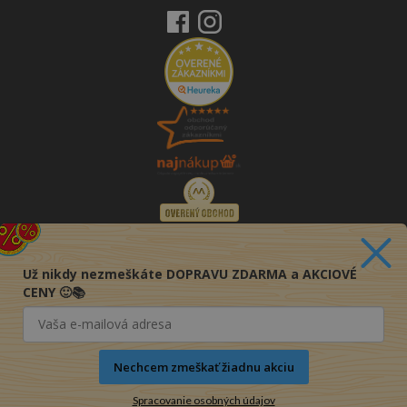
Už nikdy nezmeškáte DOPRAVU ZDARMA a AKCIOVÉ
CENY 🙂📚
Nechcem zmeškať žiadnu akciu
Spracovanie osobných údajov