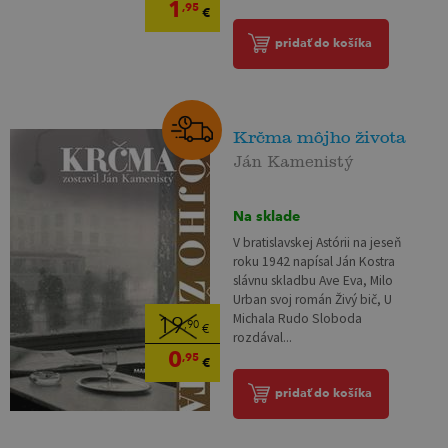
1
,95
€
pridať do košíka
Krčma môjho života
Ján Kamenistý
Na sklade
V bratislavskej Astórii na jeseň
roku 1942 napísal Ján Kostra
slávnu skladbu Ave Eva, Milo
Urban svoj román Živý bič, U
Michala Rudo Sloboda
19
,90
€
rozdával...
0
,95
€
pridať do košíka