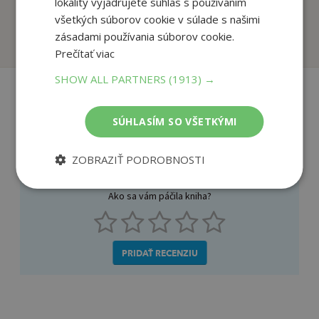
lokality vyjadrujete súhlas s používaním
všetkých súborov cookie v súlade s našimi
zásadami používania súborov cookie.
Na sklade
Na sklade
Prečítať viac
SHOW ALL PARTNERS
(1913) →
Recenzie čitateľov
SÚHLASÍM SO VŠETKÝMI
ZOBRAZIŤ PODROBNOSTI
Napíšte recenziu a môžete vyhrať
Ako sa vám páčila kniha?
PRIDAŤ RECENZIU