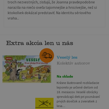
troch nezvestných, zisťujú, že Joanna pravdepodobne
narazila na niečo oveľa tajomnejšie a hrozivejšie, než si
ktokoľvek dokázal predstaviť. Na identitu sériového
vraha...
Extra akcia len u nás
Veselý les
Kolektív autorov
Na sklade
Krásne ilustrované rozkladacie
leporelo je určené deťom od
18. mesiacov. Veselé obrázky
sprevádzajú deti pri poznávaní
prvých slovíčok a zvieratiek z
3
,99
€
lesa....