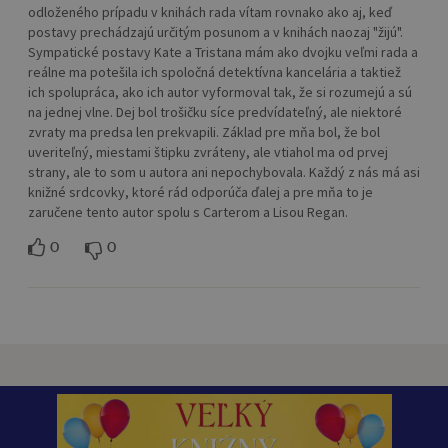
odloženého prípadu v knihách rada vítam rovnako ako aj, keď
postavy prechádzajú určitým posunom a v knihách naozaj "žijú".
Sympatické postavy Kate a Tristana mám ako dvojku veľmi rada a
reálne ma potešila ich spoločná detektívna kancelária a taktiež
ich spolupráca, ako ich autor vyformoval tak, že si rozumejú a sú
na jednej vlne. Dej bol trošičku síce predvídateľný, ale niektoré
zvraty ma predsa len prekvapili. Základ pre mňa bol, že bol
uveriteľný, miestami štipku zvráteny, ale vtiahol ma od prvej
strany, ale to som u autora ani nepochybovala. Každý z nás má asi
knižné srdcovky, ktoré rád odporúča ďalej a pre mňa to je
zaručene tento autor spolu s Carterom a Lisou Regan.
0
0