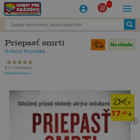
0
Priepasť smrti
Na sklade
Robert Bryndza
5
(
1 recenzia
)
pridať recenziu »
21
,49
€
17
,62
€