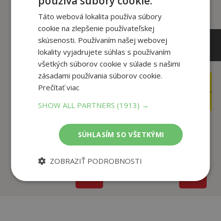
používa súbory cookie.
Táto webová lokalita používa súbory
cookie na zlepšenie používateľskej
skúsenosti. Používaním našej webovej
lokality vyjadrujete súhlas s používaním
všetkých súborov cookie v súlade s našimi
3
zásadami používania súborov cookie.
,99
€
5
,50
€
Prečítať viac
3
,79
€
5
,23
€
SHOW ALL PARTNERS
(1913) →
Deset podob zla -
SÚHLASÍM SO VŠETKÝMI
Dramatické příběhy
Případ Lessing
...
Cílek Roman
Cílek Roman
ZOBRAZIŤ PODROBNOSTI
Na sklade
Na sklade