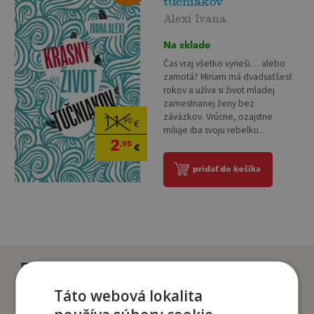
tučniakov
Alexi Ivana
Na sklade
Čas vraj všetko vyrieši… alebo
zamotá? Miriam má dvadsaťšesť
rokov a užíva si život mladej
zamestnanej ženy bez
záväzkov. Vrúcne, ozajstne
11
,90
€
miluje iba svoju rebelku...
2
,95
€
pridať do košíka
Zákazníci, ktorí si kúpili
tento titul si tiež kúpili
Táto webová lokalita