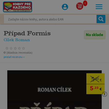
0
Případ Formis
Na sklade
Cílek Roman
0
(
žiadna recenzia
)
pridať recenziu »
5
,50
€
5
,23
€