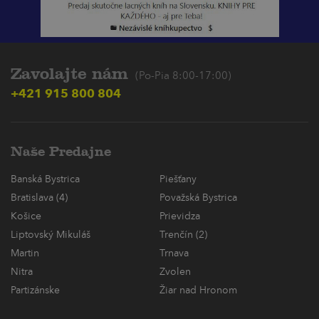
Zavolajte nám
(Po-Pia 8:00-17:00)
+421 915 800 804
Naše Predajne
Banská Bystrica
Piešťany
Bratislava (4)
Považská Bystrica
Košice
Prievidza
Liptovský Mikuláš
Trenčín (2)
Martin
Trnava
Nitra
Zvolen
Partizánske
Žiar nad Hronom