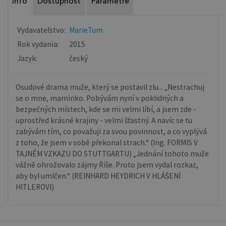
Info
Dostupnosť
Parametre
Vydavateľstvo:
MarieTum
Rok vydania:
2015
Jazyk:
český
Osudové drama muže, který se postavil zlu... „Nestrachuj
se o mne, maminko. Pobývám nyní v poklidných a
bezpečných místech, kde se mi velmi líbí, a jsem zde -
uprostřed krásné krajiny - velmi šťastný. A navíc se tu
zabývám tím, co považuji za svou povinnost, a co vyplývá
z toho, že jsem v sobě překonal strach.“ (Ing. FORMIS V
TAJNÉM VZKAZU DO STUTTGARTU) „Jednání tohoto muže
vážně ohrožovalo zájmy Říše. Proto jsem vydal rozkaz,
aby byl umlčen.“ (REINHARD HEYDRICH V HLÁŠENÍ
HITLEROVI)