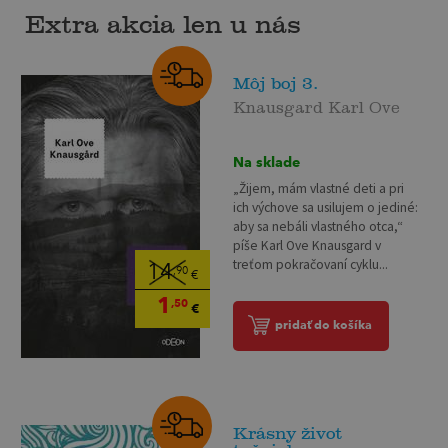
Extra akcia len u nás
Môj boj 3.
Knausgard Karl Ove
Na sklade
„Žijem, mám vlastné deti a pri
ich výchove sa usilujem o jediné:
aby sa nebáli vlastného otca,“
píše Karl Ove Knausgard v
treťom pokračovaní cyklu...
14
,90
€
1
,50
€
pridať do košíka
Krásny život