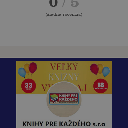
0
/ 5
(
žiadna recenzia
)