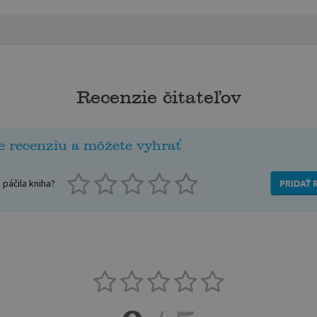
Recenzie čitateľov
e recenziu a môžete vyhrať
páčila kniha?
PRIDAŤ 