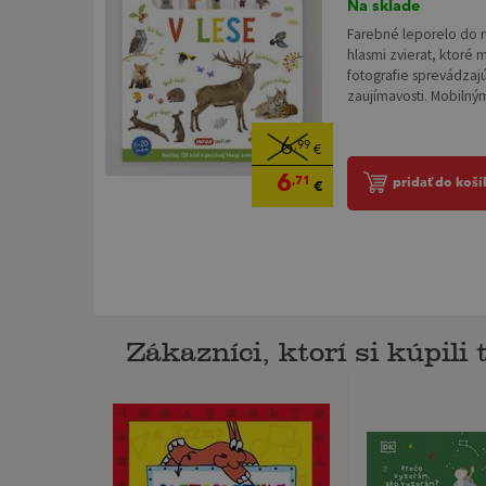
Na sklade
Farebné leporelo do r
hlasmi zvierat, ktoré 
fotografie sprevádzajú
zaujímavosti. Mobilný
6
,99
€
6
,71
pridať do koší
€
Zákazníci, ktorí si kúpili t