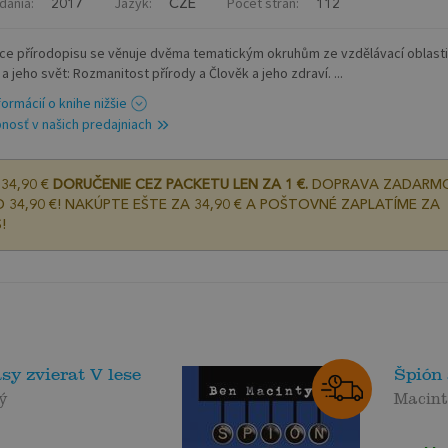
dania:
Jazyk:
Počet strán:
2017
CZE
112
ce přírodopisu se věnuje dvěma tematickým okruhům ze vzdělávací oblasti
a jeho svět: Rozmanitost přírody a Člověk a jeho zdraví. ...
formácií o knihe nižšie
nosť v našich predajniach
34,90 €
DORUČENIE CEZ PACKETU LEN ZA 1 €.
DOPRAVA ZADARM
 34,90 €! NAKÚPTE EŠTE ZA 34,90 € A POŠTOVNÉ ZAPLATÍME ZA
!
y zvierat V lese
Špión 
ý
Macint