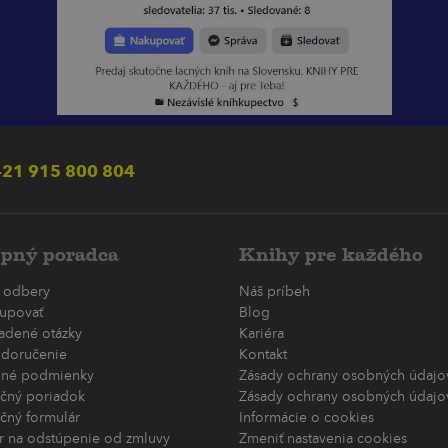
21 915 800 804
pný poradca
Knihy pre každého
 odbery
Náš príbeh
upovať
Blog
ladené otázky
Kariéra
 doručenie
Kontakt
né podmienky
Zásady ochrany osobných údajov
čný poriadok
Zásady ochrany osobných údajov
čný formulár
Informácie o cookies
r na odstúpenie od zmluvy
Zmeniť nastavenia cookies