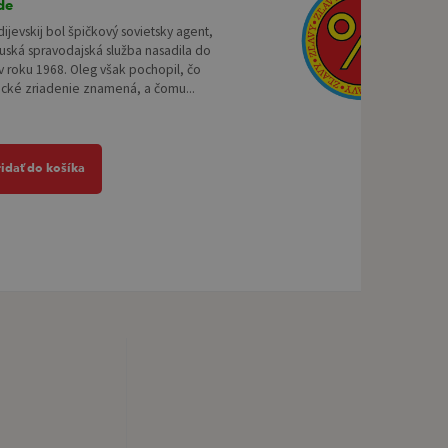
de
ijevskij bol špičkový sovietsky agent,
uská spravodajská služba nasadila do
 roku 1968. Oleg však pochopil, čo
ické zriadenie znamená, a čomu...
ridať do košíka