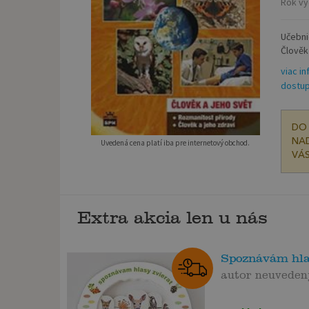
Rok vy
Učebni
Člověk 
viac in
dostup
DO 
NAD
Uvedená cena platí iba pre internetový obchod.
VÁS
Extra akcia len u nás
Spoznávám hlas
autor neuveden