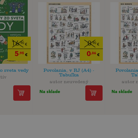
16
0
,90
,90
€
€
5
0
,95
,86
€
€
zo sveta vedy
Povolania, v RJ (A4) -
Povolania
Tabuľka
Ta
tív
autor neuvedený
autor 
Na sklade
Na sklade