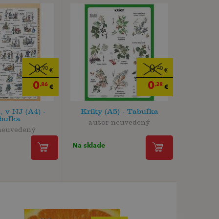
0
0
,90
,40
€
€
0
0
,86
,38
€
€
, v NJ (A4) -
Kríky (A5) - Tabuľka
buľka
autor neuvedený
neuvedený
Na sklade