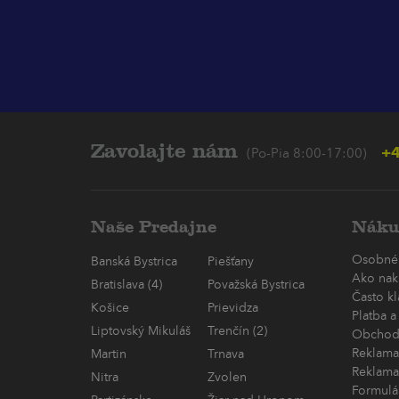
Zavolajte nám
+4
(Po-Pia 8:00-17:00)
Naše Predajne
Náku
Osobné
Banská Bystrica
Piešťany
Ako nak
Bratislava (4)
Považská Bystrica
Často k
Košice
Prievidza
Platba a
Liptovský Mikuláš
Trenčín (2)
Obchod
Reklama
Martin
Trnava
Reklama
Nitra
Zvolen
Formulá