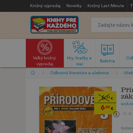
Knižný výpredaj
Novinky
Knižný Last Minute
T
Veľký knižný 
Hry, hračky a 
Odb
  Beletria  
výpredaj
viac
Odborná literatúra a učebnice
Učeb
Pří
zák
6
,34
€
auto
6
,02
€
Vydava