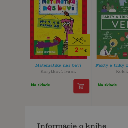
4
,90
€
2
,50
€
Matematika nás baví
Fakty a triky 
Korytková Ivana
Kolek
Na sklade
Na sklade
Informácie o knihe