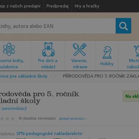
op z našich predajní
Predpredaj
Hry a hračky
orné knihy, 
Pre deti a 
Varenie, 
Motiv
  Hobby  
učebnice
mládež
zdravie
nábož
nice pre základné školy
PŘÍRODOVĚDA PRO 5. ROČNÍK ZÁKL
rodověda pro 5. ročník
Na sk
ladní školy
r neuvedený
0
(
žiadna recenzia
)
pridať recenziu »
teľstvo:
SPN-pedagogické nakladatelství