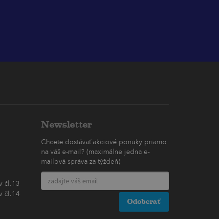
Newsletter
Chcete dostávať akciové ponuky priamo
na váš e-mail? (maximálne jedna e-
mailová správa za týždeň)
 čl.13
 čl.14
Odoberať