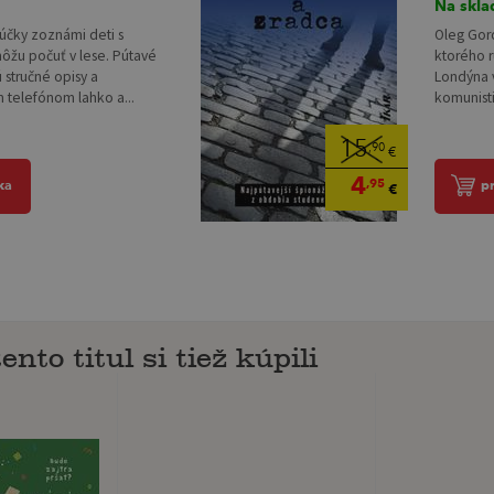
Na skla
účky zoznámi deti s
Oleg Gord
môžu počuť v lese. Pútavé
ktorého r
 stručné opisy a
Londýna v
m telefónom lahko a...
komunist
15
,90
€
4
,95
ka
p
€
ento titul si tiež kúpili