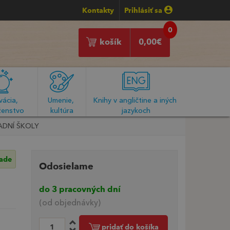
Kontakty
Prihlásiť sa
0
košík
0,00
€
ácia, 
Umenie, 
Knihy v angličtine a iných 
enstvo
kultúra
jazykoch
ADNÍ ŠKOLY
lade
Odosielame
do 3 pracovných dní
(od objednávky)
pridať do košíka