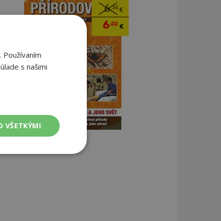
6
,34
€
6
,02
€
. Používaním
úlade s našimi
O VŠETKÝMI