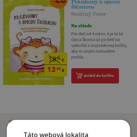
Prázdniny s opicou
Škoricou
Stoličný Peter
Na sklade
Pre deti od 4 rokov. A je to tu!
Opica Škorica už po tretí raz
vyskočila z rozprávkovej knižky,
aby so svojimi kamarátmi
prežila...
18
,90
€
12
,95
€
pridať do košíka
Zákazníci, ktorí si kúpili
tento titul si tiež kúpili
Táto webová lokalita