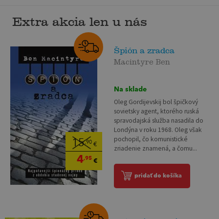
Extra akcia len u nás
Špión a zradca
Macintyre Ben
Na sklade
Oleg Gordijevskij bol špičkový
sovietsky agent, ktorého ruská
spravodajská služba nasadila do
Londýna v roku 1968. Oleg však
pochopil, čo komunistické
15
,90
€
zriadenie znamená, a čomu...
4
,95
€
pridať do košíka