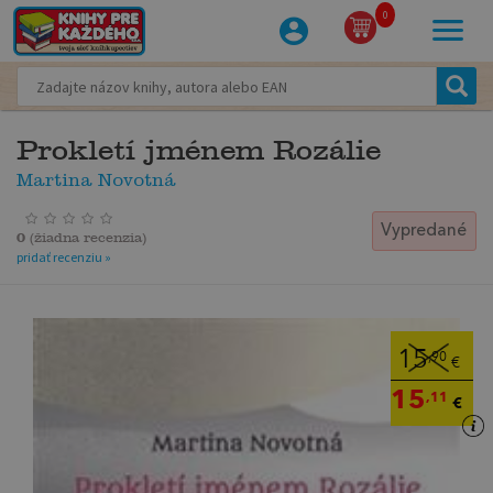
0
Prokletí jménem Rozálie
Martina Novotná
Vypredané
0
(
žiadna recenzia
)
pridať recenziu »
15
,90
€
15
,11
€