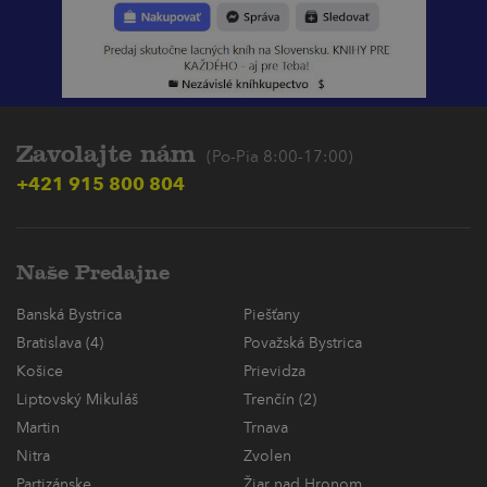
Zavolajte nám
(Po-Pia 8:00-17:00)
+421 915 800 804
Naše Predajne
Banská Bystrica
Piešťany
Bratislava (4)
Považská Bystrica
Košice
Prievidza
Liptovský Mikuláš
Trenčín (2)
Martin
Trnava
Nitra
Zvolen
Partizánske
Žiar nad Hronom