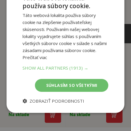
používa súbory cookie.
Táto webová lokalita používa súbory
cookie na zlepšenie používateľskej
skúsenosti. Používaním našej webovej
lokality vyjadrujete súhlas s používaním
všetkých súborov cookie v súlade s našimi
zásadami používania súborov cookie.
Prečítať viac
18
17
,75
,81
€
€
SHOW ALL PARTNERS
(1913) →
17
16
,81
,92
€
€
SÚHLASÍM SO VŠETKÝMI
Služebníci temných
Kletba plaňanské
sil
tvrze
ZOBRAZIŤ PODROBNOSTI
Martina Novotná
Martina Novotná
Na sklade
Na sklade