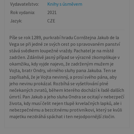
Vydavateľstvo:
Knihy s úsměvem
Rok vydania:
2021
Jazyk:
CZE
Píše se rok 1289, purkrabí hradu Cornštejna Jakub de la
Vega se při jedné ze svých cest po spravovaném panství
stává svědkem loupežné vraždy. Pachatel je na místě
zadržen. Zdánlivě jasný případ se výrazně zkomplikuje v
okamžiku, kdy vyjde najevo, že zadrženým mužem je
Vojta, bratr Ondry, věrného sluhy pana Jakuba. Ten se
zapřísahá, že je Vojta nevinný, a prosí svého pána, aby
jeho nevinu prokázal. Rozbíhá se vyšetřování plné
nečekaných zvratů, během kterého dochází k řadě dalších
úmrtí. Pan Jakub a jeho sluha Ondra se ocitají v nebezpečí
života, kdy musí čelit nejen tlupě krvelačných lapků, ale i
nebezpečnému a bezcitnému protivníkovi, který se kvůli
majetku nezdráhá spáchat i ten nejodpornější zločin.