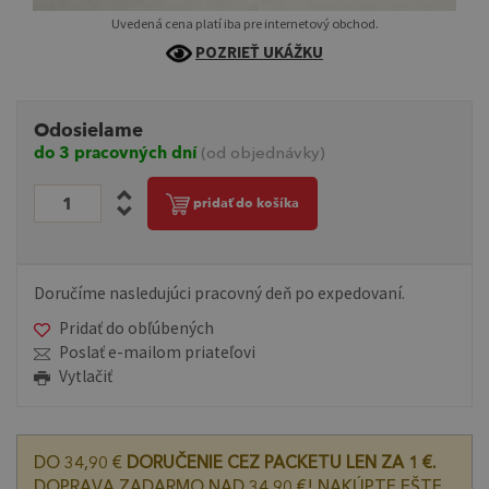
Uvedená cena platí iba pre internetový obchod.
POZRIEŤ UKÁŽKU
Odosielame
do 3 pracovných dní
(od objednávky)
pridať do košíka
Doručíme nasledujúci pracovný deň po expedovaní.
Pridať do obľúbených
Poslať e-mailom priateľovi
Vytlačiť
DO 34,90 €
DORUČENIE CEZ PACKETU LEN ZA 1 €.
DOPRAVA ZADARMO NAD 34,90 €! NAKÚPTE EŠTE