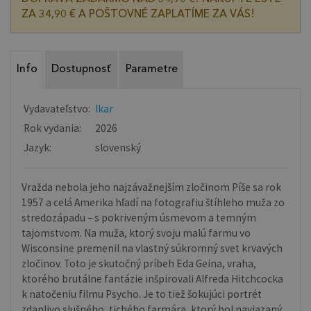
ZA 34,90 € A POŠTOVNÉ ZAPLATÍME ZA VÁS!
Info
Dostupnosť
Parametre
Vydavateľstvo:
Ikar
Rok vydania:
2026
Jazyk:
slovenský
Vražda nebola jeho najzávažnejším zločinom Píše sa rok
1957 a celá Amerika hľadí na fotografiu štíhleho muža zo
stredozápadu – s pokriveným úsmevom a temným
tajomstvom. Na muža, ktorý svoju malú farmu vo
Wisconsine premenil na vlastný súkromný svet krvavých
zločinov. Toto je skutočný príbeh Eda Geina, vraha,
ktorého brutálne fantázie inšpirovali Alfreda Hitchcocka
k natočeniu filmu Psycho. Je to tiež šokujúci portrét
zdanlivo slušného, tichého farmára, ktorý bol naviazaný