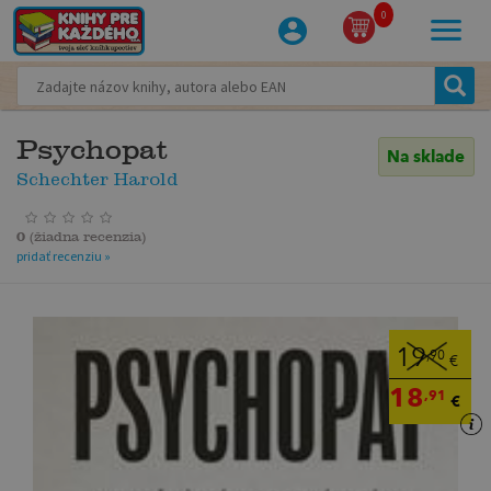
0
Psychopat
Na sklade
Schechter Harold
0
(
žiadna recenzia
)
pridať recenziu »
19
,90
€
18
,91
€