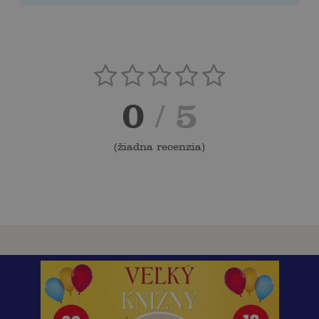
0
/ 5
(
žiadna recenzia
)