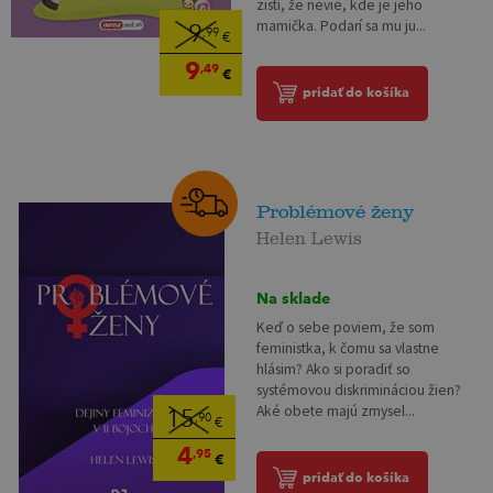
zistí, že nevie, kde je jeho
mamička. Podarí sa mu ju...
9
,99
€
9
,49
€
pridať do košíka
Problémové ženy
Helen Lewis
Na sklade
Keď o sebe poviem, že som
feministka, k čomu sa vlastne
hlásim? Ako si poradiť so
systémovou diskrimináciou žien?
Aké obete majú zmysel...
15
,90
€
4
,95
€
pridať do košíka