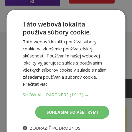
Táto webová lokalita
používa súbory cookie.
Zákazníci, ktorí si kúpili
Táto webová lokalita používa súbory
tento titul si tiež kúpili
cookie na zlepšenie používateľskej
skúsenosti. Používaním našej webovej
lokality vyjadrujete súhlas s používaním
všetkých súborov cookie v súlade s našimi
zásadami používania súborov cookie.
Prečítať viac
SHOW ALL PARTNERS
(1913) →
SÚHLASÍM SO VŠETKÝMI
16
14
,90
,90
€
€
5
7
,95
,95
€
€
ZOBRAZIŤ PODROBNOSTI