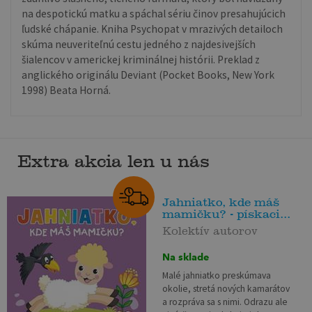
na despotickú matku a spáchal sériu činov presahujúcich
ľudské chápanie. Kniha Psychopat v mrazivých detailoch
skúma neuveriteľnú cestu jedného z najdesivejších
šialencov v americkej kriminálnej histórii. Preklad z
anglického originálu Deviant (Pocket Books, New York
1998) Beata Horná.
Extra akcia len u nás
Jahniatko, kde máš
mamičku? - pískaci...
Kolektív autorov
Na sklade
Malé jahniatko preskúmava
okolie, stretá nových kamarátov
a rozpráva sa s nimi. Odrazu ale