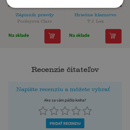
Zápisník pravdy
Hriešne klamstvo
Pooleyová Clare
T.J. Lex
Na sklade
Na sklade
Recenzie čitateľov
Napíšte recenziu a môžete vyhrať
Ako sa vám páčila kniha?
PRIDAŤ RECENZIU