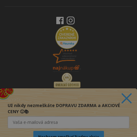
Už nikdy nezmeškáte DOPRAVU ZDARMA a AKCIOVÉ
CENY 🙂📚
Nechcem zmeškať žiadnu akciu