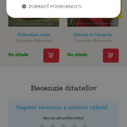
24
24
,90
,90
€
€
ZOBRAZIŤ PODROBNOSTI
21
21
,17
,17
€
€
Polnočná ruža
Dievča z Neapola
Lucinda Rileyová
Lucinda Rileyová
Na sklade
Na sklade
Recenzie čitateľov
Napíšte recenziu a môžete vyhrať
Ako sa vám páčila kniha?