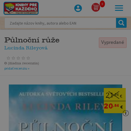
0
Půlnoční růže
Vypredané
Lucinda Rileyová
0
(
žiadna recenzia
)
pridať recenziu »
21
,94
€
20
,84
€