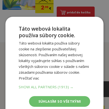
€
2
,95
€
pridať do košíka
Táto webová lokalita
používa súbory cookie.
Táto webová lokalita používa súbory
cookie na zlepšenie používateľskej
Zákazníci, ktorí si kúpili
skúsenosti. Používaním našej webovej
tento titul si tiež kúpili
lokality vyjadrujete súhlas s používaním
všetkých súborov cookie v súlade s našimi
zásadami používania súborov cookie.
Prečítať viac
SHOW ALL PARTNERS
(1913) →
SÚHLASÍM SO VŠETKÝMI