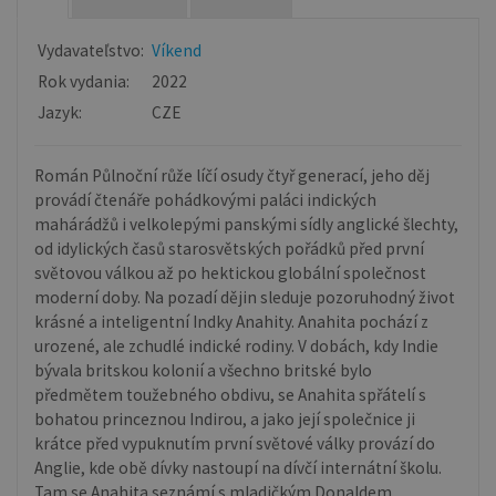
Vydavateľstvo:
Víkend
Rok vydania:
2022
Jazyk:
CZE
Román Půlnoční růže líčí osudy čtyř generací, jeho děj
provádí čtenáře pohádkovými paláci indických
mahárádžů i velkolepými panskými sídly anglické šlechty,
od idylických časů starosvětských pořádků před první
světovou válkou až po hektickou globální společnost
moderní doby. Na pozadí dějin sleduje pozoruhodný život
krásné a inteligentní Indky Anahity. Anahita pochází z
urozené, ale zchudlé indické rodiny. V dobách, kdy Indie
bývala britskou kolonií a všechno britské bylo
předmětem toužebného obdivu, se Anahita spřátelí s
bohatou princeznou Indirou, a jako její společnice ji
krátce před vypuknutím první světové války provází do
Anglie, kde obě dívky nastoupí na dívčí internátní školu.
Tam se Anahita seznámí s mladičkým Donaldem