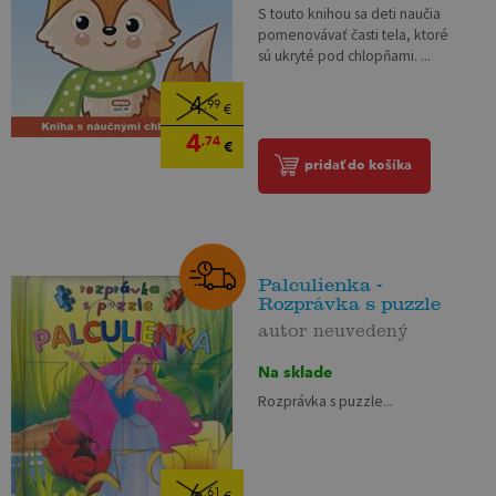
S touto knihou sa deti naučia
pomenovávať časti tela, ktoré
sú ukryté pod chlopňami. ...
4
,99
€
4
,74
€
pridať do košíka
Palculienka -
Rozprávka s puzzle
autor neuvedený
Na sklade
Rozprávka s puzzle...
6
,61