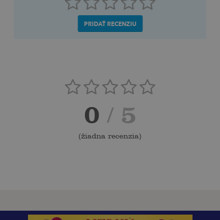
PRIDAŤ RECENZIU
0
/ 5
(
žiadna recenzia
)