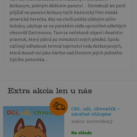
Astburym, jediným dědicem panství… Osmdesát let poté
přijíždí na panství Astbury točit historický film mladá
americká herečka. Aby na chvíli unikla slídivým očím
bulváru, ubytuje se na panském sídle uprostřed odlehlých
vřesovišť Dartmooru. Tam se nečekaně objeví i Anahitin
pravnuk, který pátrá po minulosti svých předků. Spolu
začínají odhalovat temná tajemství rodu Astburyových,
která dosud visí jako kletba nad životem jejich jediného
žijícího potomka…
Extra akcia len u nás
Oči, uši, chvostík -
náučné chlopne
autor neuvedený
Na sklade