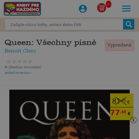
0
Queen: Všechny písně
Vypredané
Benoit Clerc
0
(
žiadna recenzia
)
pridať recenziu »
81
,95
€
77
,85
€