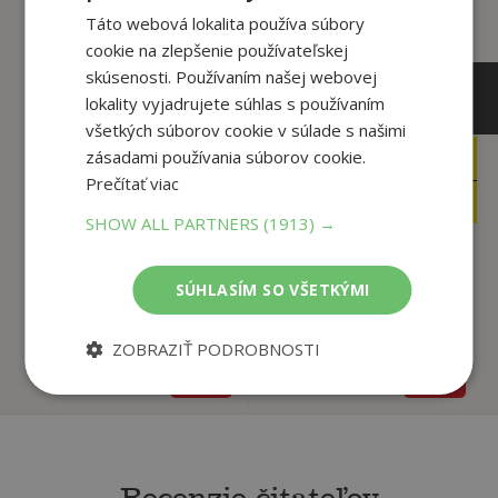
Táto webová lokalita používa súbory
cookie na zlepšenie používateľskej
skúsenosti. Používaním našej webovej
lokality vyjadrujete súhlas s používaním
všetkých súborov cookie v súlade s našimi
zásadami používania súborov cookie.
29
99
,90
,00
€
€
Prečítať viac
23
77
,62
,95
€
€
SHOW ALL PARTNERS
(1913) →
Dunaj, k vašim
Milan Lasica
SÚHLASÍM SO VŠETKÝMI
službám
Lasicová Hana
Twardzik Evita
ZOBRAZIŤ PODROBNOSTI
Na sklade
Na sklade
Recenzie čitateľov