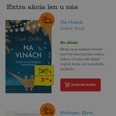
Extra akcia len u nás
Na vlnách
Doller Trish
Na sklade
Nikdy nie je neskoro zmeniť
kurz Pre Annu bol Ben veľkou
láskou. Chcela s ním stráviť
zvyšok života. List na rozlúčku
nečakala....
12
,90
€
3
,95
€
pridať do košíka
Príbuzní: Život,