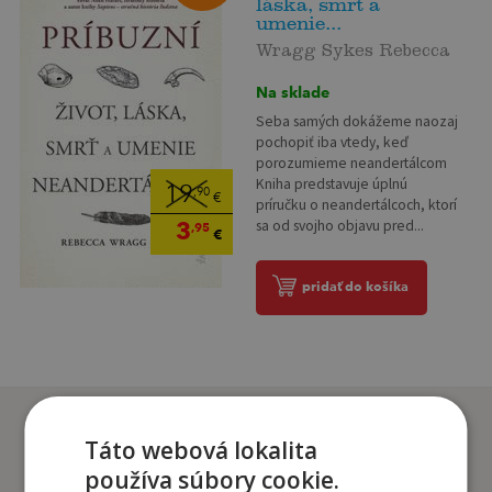
láska, smrť a
umenie...
Wragg Sykes Rebecca
Na sklade
Seba samých dokážeme naozaj
pochopiť iba vtedy, keď
porozumieme neandertálcom
Kniha predstavuje úplnú
19
,90
€
príručku o neandertálcoch, ktorí
3
sa od svojho objavu pred...
,95
€
pridať do košíka
Zákazníci, ktorí si kúpili
Táto webová lokalita
tento titul si tiež kúpili
používa súbory cookie.