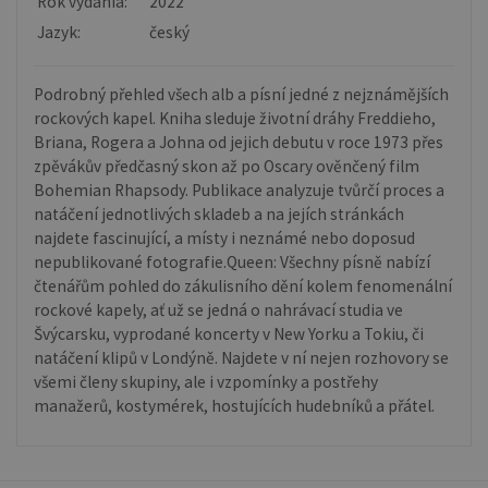
Rok vydania:
2022
Jazyk:
český
Podrobný přehled všech alb a písní jedné z nejznámějších
rockových kapel. Kniha sleduje životní dráhy Freddieho,
Briana, Rogera a Johna od jejich debutu v roce 1973 přes
zpěvákův předčasný skon až po Oscary ověnčený film
Bohemian Rhapsody. Publikace analyzuje tvůrčí proces a
natáčení jednotlivých skladeb a na jejích stránkách
najdete fascinující, a místy i neznámé nebo doposud
nepublikované fotografie.Queen: Všechny písně nabízí
čtenářům pohled do zákulisního dění kolem fenomenální
rockové kapely, ať už se jedná o nahrávací studia ve
Švýcarsku, vyprodané koncerty v New Yorku a Tokiu, či
natáčení klipů v Londýně. Najdete v ní nejen rozhovory se
všemi členy skupiny, ale i vzpomínky a postřehy
manažerů, kostymérek, hostujících hudebníků a přátel.