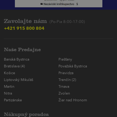
Zavolajte nám
(Po-Pia 8:00-17:00)
+421 915 800 804
Naše Predajne
Banská Bystrica
Piešťany
Bratislava (4)
Považská Bystrica
Košice
Prievidza
Liptovský Mikuláš
Trenčín (2)
Martin
Trnava
Nitra
Zvolen
Partizánske
Žiar nad Hronom
Nákupný poradca