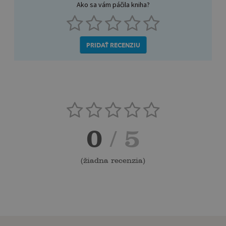
Ako sa vám páčila kniha?
PRIDAŤ RECENZIU
0
/ 5
(
žiadna recenzia
)