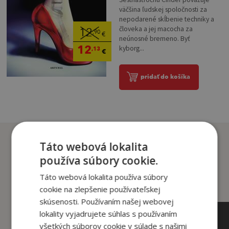
väčšina ľudskej spoločnosti za
nepodarené skĺbenie techniky a
človeka a jej macocha za
12
,90
€
neúnosné bremeno. Byť
12
kyborg...
,13
€
pridať do košíka
Zákazníci, ktorí si kúpili
Táto webová lokalita
tento titul si tiež kúpili
používa súbory cookie.
Táto webová lokalita používa súbory
cookie na zlepšenie používateľskej
skúsenosti. Používaním našej webovej
lokality vyjadrujete súhlas s používaním
všetkých súborov cookie v súlade s našimi