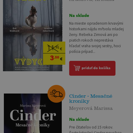
Na sklade
Na mieste opradenom krvavými
historkami nájdu mŕtvolu mladej
ženy. Rebeka Zimová ani po
piatich rokoch neprestáva
hľadať vraha svojej sestry, hoci
11
,95
€
polícia prípad...
3
,50
€
pridať do košíka
Cinder - Mesačné
kroniky
Meyerová Marissa
Na sklade
Pre čitateľov od 15 rokov.
Šestnásťročnú Cinder považuje