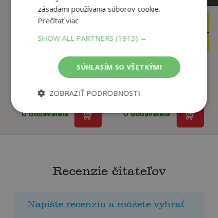
zásadami používania súborov cookie.
Prečítať viac
10
12
,95
,95
€
€
SHOW ALL PARTNERS
10
(1913) →
12
,40
,30
€
€
SÚHLASÍM SO VŠETKÝMI
Games for Bored
The Collage Ideas
Adults
Book
ZOBRAZIŤ PODROBNOSTI
autor neuvedený
Alannah Moore, ILEX
U dodávateľa
U dodávateľa
Recenzie čitateľov
Napíšte recenziu a môžete vyhrať