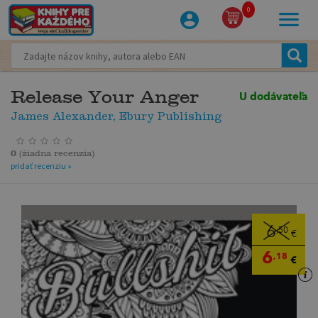
0
Release Your Anger
U dodávateľa
James Alexander, Ebury Publishing
0
(
žiadna recenzia
)
pridať recenziu »
6
,50
€
6
,18
€