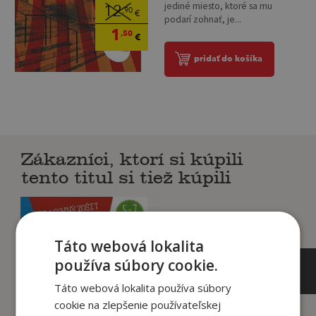
jediné miesto, ktoré sa mu
12
,90
€
podarí zohnať, je...
1
,50
€
pridať do košíka
Zákazníci, ktorí si kúpili
tento titul si tiež kúpili
Táto webová lokalita
používa súbory cookie.
Táto webová lokalita používa súbory
cookie na zlepšenie používateľskej