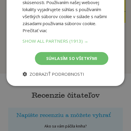
7
skúsenosti. Používaním našej webovej
,90
€
15
,90
€
lokality vyjadrujete súhlas s používaním
4
,95
€
4
,90
všetkých súborov cookie v súlade s našimi
€
zásadami používania súborov cookie.
Prečítať viac
Predškolák - Od
škôlky po školu (5-7
Super kniha nápadov
SHOW ALL PARTNERS
(1913) →
...
na malé a veľké d...
autor neuvedený
Meyer Aurore
SÚHLASÍM SO VŠETKÝMI
Na sklade
Na sklade
ZOBRAZIŤ PODROBNOSTI
Recenzie čitateľov
Napíšte recenziu a môžete vyhrať
Ako sa vám páčila kniha?