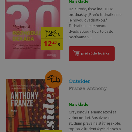
Na sklade
Od autorky úspešnej TEDx
prednášky „Prečo tridsiatka nie
je novou dvadsiatkou."
Tridsiatka nie je novou
dvadsiatkou - hoci to často
12
,95
€
počúvame v...
12
,57
€
pridať do košíka
Outsider
Franze Anthony
Na sklade
Graysonovi Hernandezovi sa
veľmi nedarí. Absolvoval
štúdium práva na štátnej škole,
topí sa v študentských dlhoch a