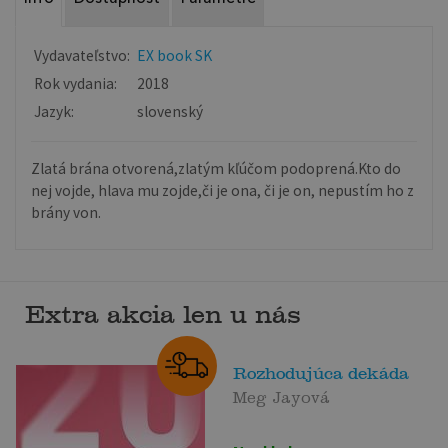
Vydavateľstvo:
EX book SK
Rok vydania:
2018
Jazyk:
slovenský
Zlatá brána otvorená,zlatým kľúčom podoprená.Kto do
nej vojde, hlava mu zojde,či je ona, či je on, nepustím ho z
brány von.
Extra akcia len u nás
Rozhodujúca dekáda
Meg Jayová