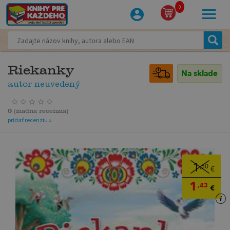
0
Riekanky
Na sklade
autor neuvedený
0
(
žiadna recenzia
)
pridať recenziu »
1
,50
€
1
,43
€