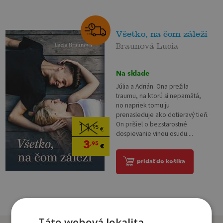
Všetko, na čom záleží
Braunová Lucia
Na sklade
Júlia a Adrián. Ona prežila
traumu, na ktorú si nepamätá,
no napriek tomu ju
prenasleduje ako dotieravý tieň.
On prišiel o bezstarostné
11
,95
€
dospievanie vinou osudu....
3
,95
€
pridať do košíka
Táto webová lokalita