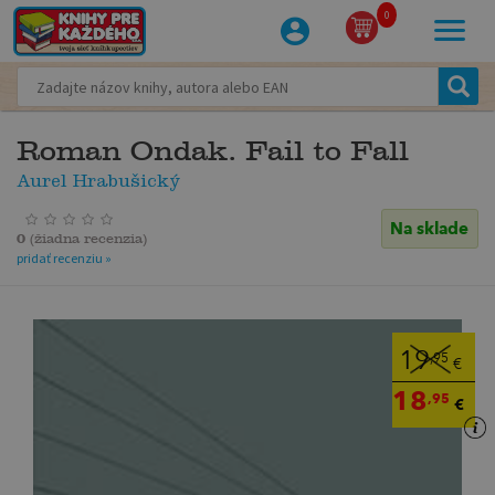
0
Roman Ondak. Fail to Fall
Aurel Hrabušický
Na sklade
0
(
žiadna recenzia
)
pridať recenziu »
19
,95
€
18
,95
€