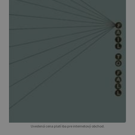
Uvedená cena platí iba pre internetový obchod.