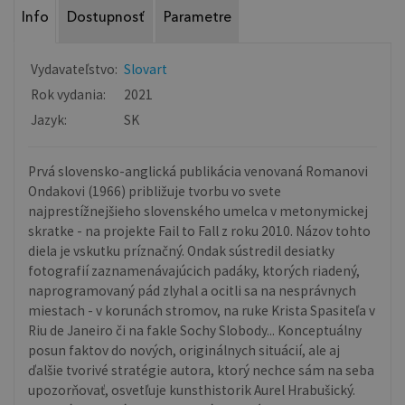
Info
Dostupnosť
Parametre
Vydavateľstvo:
Slovart
Rok vydania:
2021
Jazyk:
SK
Prvá slovensko-anglická publikácia venovaná Romanovi
Ondakovi (1966) približuje tvorbu vo svete
najprestížnejšieho slovenského umelca v metonymickej
skratke - na projekte Fail to Fall z roku 2010. Názov tohto
diela je vskutku príznačný. Ondak sústredil desiatky
fotografií zaznamenávajúcich padáky, ktorých riadený,
naprogramovaný pád zlyhal a ocitli sa na nesprávnych
miestach - v korunách stromov, na ruke Krista Spasiteľa v
Riu de Janeiro či na fakle Sochy Slobody... Konceptuálny
posun faktov do nových, originálnych situácií, ale aj
ďalšie tvorivé stratégie autora, ktorý nechce sám na seba
upozorňovať, osvetľuje kunsthistorik Aurel Hrabušický.