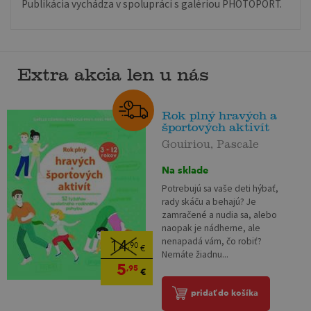
Publikácia vychádza v spolupráci s galériou PHOTOPORT.
Extra akcia len u nás
Rok plný hravých a
športových aktivít
Gouiriou, Pascale
Na sklade
Potrebujú sa vaše deti hýbať,
rady skáču a behajú? Je
zamračené a nudia sa, alebo
naopak je nádherne, ale
nenapadá vám, čo robiť?
14
,90
€
Nemáte žiadnu...
5
,95
€
pridať do košíka