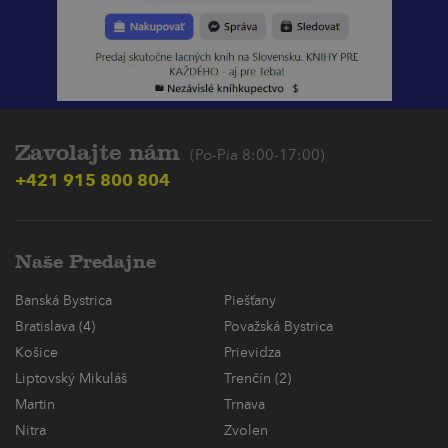
Zavolajte nám
(Po-Pia 8:00-17:00)
+421 915 800 804
Naše Predajne
Banská Bystrica
Piešťany
Bratislava (4)
Považská Bystrica
Košice
Prievidza
Liptovský Mikuláš
Trenčín (2)
Martin
Trnava
Nitra
Zvolen