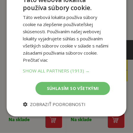
Zákazníci, ktorí si kúpili
používa súbory cookie.
tento titul si tiež kúpili
Táto webová lokalita používa súbory
cookie na zlepšenie používateľskej
skúsenosti. Používaním našej webovej
lokality vyjadrujete súhlas s používaním
všetkých súborov cookie v súlade s našimi
zásadami používania súborov cookie.
Prečítať viac
49
29
,00
,90
€
€
SHOW ALL PARTNERS
(1913) →
45
28
,57
,41
€
€
SÚHLASÍM SO VŠETKÝMI
Karol Ondreička
Ján Galanda
ZOBRAZIŤ PODROBNOSTI
Aurel Hrabušický
Aurel Hrabušický
Na sklade
Na sklade