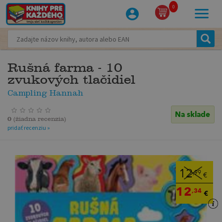
0
Rušná farma - 10
zvukových tlačidiel
Campling Hannah
Na sklade
0
(
žiadna recenzia
)
pridať recenziu »
12
,99
€
12
,34
€