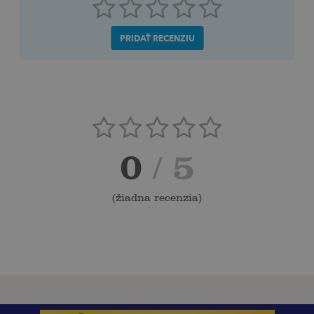
PRIDAŤ RECENZIU
0
/ 5
(
žiadna recenzia
)