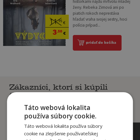
historkami nájdu mŕtvolu mladej
ženy. Rebeka Zimová ani po
piatich rokoch neprestáva
hľadať vraha svojej sestry, hoci
11
,95
€
polícia prípad...
3
,50
€
pridať do košíka
Zákazníci, ktorí si kúpili
tento titul si tiež kúpili
Táto webová lokalita
používa súbory cookie.
Táto webová lokalita používa súbory
cookie na zlepšenie používateľskej