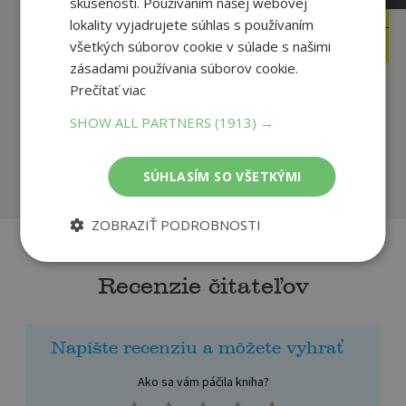
skúsenosti. Používaním našej webovej
10
10
,90
,90
€
€
lokality vyjadrujete súhlas s používaním
10
10
,25
,25
€
všetkých súborov cookie v súlade s našimi
€
zásadami používania súborov cookie.
Prečítať viac
Nájdi a ukáž - Vozidlá
Moja prvá knižka –
SHOW ALL PARTNERS
(1913) →
- Moja prvá kn...
Moje obľúbené zvie...
Grimmová, Denitza
Grimmová Sandra
SÚHLASÍM SO VŠETKÝMI
Na sklade
Na sklade
ZOBRAZIŤ PODROBNOSTI
Recenzie čitateľov
Napíšte recenziu a môžete vyhrať
Ako sa vám páčila kniha?