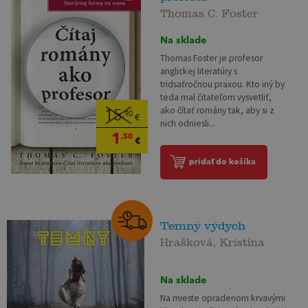
Thomas C. Foster
Na sklade
Thomas Foster je profesor
anglickej literatúry s
tridsaťročnou praxou. Kto iný by
teda mal čitateľom vysvetliť,
ako čítať romány tak, aby si z
15
,90
€
nich odniesli...
1
,50
€
pridať do košíka
Temný výdych
Hrašková, Kristína
Na sklade
Na mieste opradenom krvavými