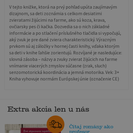
V tejto knižke, ktorá na prvý pohľad upúta zaujímavým
dizajnom, sa deti zoznámia s celkom desiatimi
zvieratami žijúcimi na farme, ako sú koza, krava,
ovčiarsky pes či kačka. Dozvedia sa o nich základné
informácie a po stlačení príslušného tlačidla si vypočujú,
aký zvuk je pre dané zviera charakteristický. Výrazným
prvkom sú aj záložky v hornej časti knihy, vďaka ktorým
sa deti v knihe ľahšie zorientujú. Rozvíjané je nasledujúce:
slovná zásoba – názvy a zvuky zvierat žijúcich na farme
vnímanie viacerých zmyslov súčasne (zrak, sluch)
senzomotorická koordinácia a jemná motorika. Vek: 3+
Kniha vyhovuje normám Európskej únie (označenie CE)
Extra akcia len u nás
Čítaj romány ako
profesor