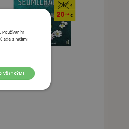
21
,94
€
20
,84
€
. Používaním
úlade s našimi
O VŠETKÝMI