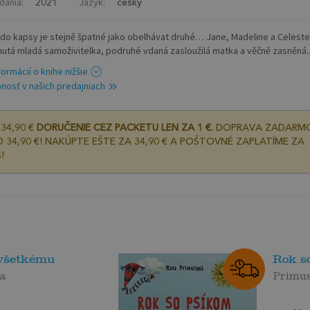
dania:
Jazyk:
2021
český
i do kapsy je stejně špatné jako obelhávat druhé… Jane, Madeline a Celeste
nutá mladá samoživitelka, podruhé vdaná zasloužilá matka a věčně zasněná..
formácií o knihe nižšie
nosť v našich predajniach
34,90 €
DORUČENIE CEZ PACKETU LEN ZA 1 €.
DOPRAVA ZADARM
 34,90 €! NAKÚPTE EŠTE ZA 34,90 € A POŠTOVNÉ ZAPLATÍME ZA
!
 všetkému
Rok s
ia
Primu