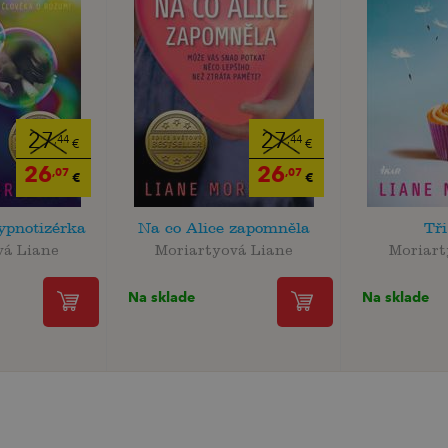
27
27
,44
,44
€
€
26
26
,07
,07
€
€
ypnotizérka
Na co Alice zapomněla
Tři
vá Liane
Moriartyová Liane
Moriart
Na sklade
Na sklade