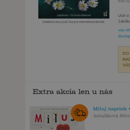
Rok vy
Lhát s
Zakřik
Uvedená cena platí iba pre internetový obchod.
viac in
dostup
DO 
NAD
VÁS
Extra akcia len u nás
Miluj napriek
Antalíková Silv