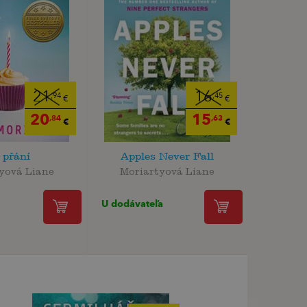
21
16
,94
,45
€
€
20
15
,84
,63
€
€
 přání
Apples Never Fall
yová Liane
Moriartyová Liane
U dodávateľa