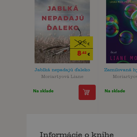
9
,90
€
8
,42
€
Jablká nepadajú ďaleko
Zamilovaná h
Moriartyová Liane
Moriartyo
Na sklade
Na sklade
Informácie o knihe