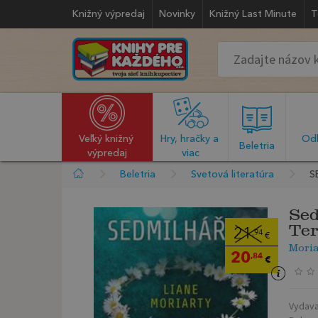
Knižný výpredaj
Novinky
Knižný Last Minute
T
Veľký knižný 
Hry, hračky a 
Odb
  Beletria  
výpredaj
viac
Beletria
Svetová literatúra
S
Sed
Ter
21
,94
€
Mori
20
,84
€
Vydava