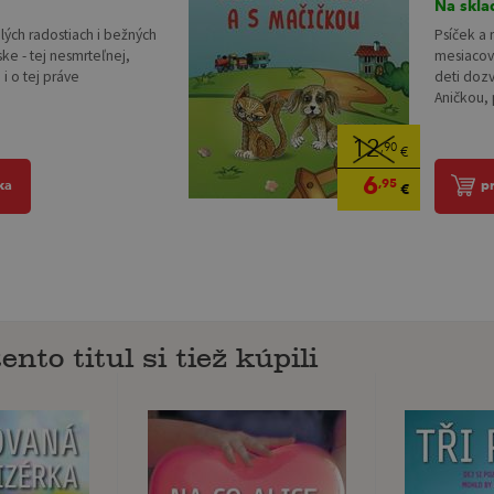
Na skla
lých radostiach i bežných
Psíček a 
áske - tej nesmrteľnej,
mesiacov 
i o tej práve
deti doz
Aničkou, 
12
,90
€
6
,95
ka
p
€
ento titul si tiež kúpili