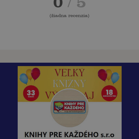
0
/ 5
(
žiadna recenzia
)