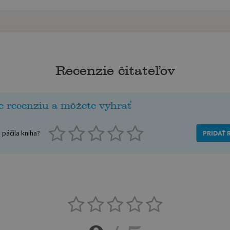
Recenzie čitateľov
e recenziu a môžete vyhrať
páčila kniha?
PRIDAŤ 