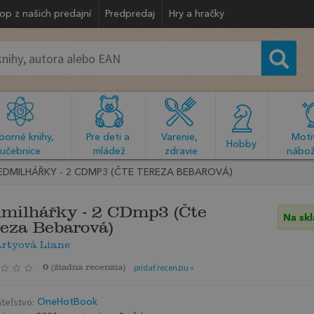
op z našich predajní
Predpredaj
Hry a hračky
orné knihy, 
Pre deti a 
Varenie, 
Motiv
  Hobby  
učebnice
mládež
zdravie
nábož
EDMILHÁŘKY - 2 CDMP3 (ČTE TEREZA BEBAROVÁ)
milhářky - 2 CDmp3 (Čte
Na sk
eza Bebarová)
artyová Liane
0
(
žiadna recenzia
)
pridať recenziu »
teľstvo:
OneHotBook