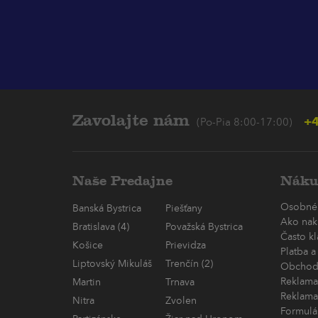
Zavolajte nám
+4
(Po-Pia 8:00-17:00)
Naše Predajne
Náku
Osobné
Banská Bystrica
Piešťany
Ako nak
Bratislava (4)
Považská Bystrica
Často k
Košice
Prievidza
Platba a
Liptovský Mikuláš
Trenčín (2)
Obchod
Reklama
Martin
Trnava
Reklama
Nitra
Zvolen
Formulá