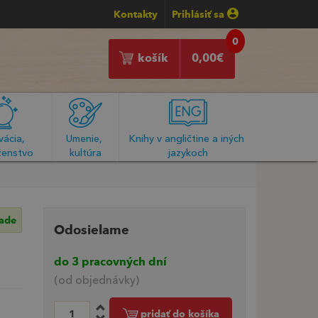
Kontakty
Prihlásiť sa
0
košík
0,00
€
ácia, 
Umenie, 
Knihy v angličtine a iných 
enstvo
kultúra
jazykoch
lade
Odosielame
do 3 pracovných dní
(od objednávky)
pridať do košíka