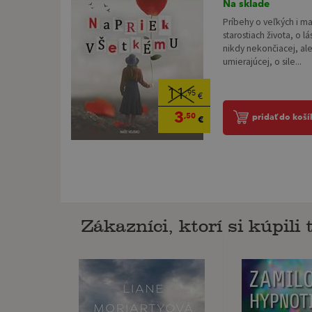
Na sklade
Príbehy o veľkých i ma
starostiach života, o l
nikdy nekončiacej, ale 
umierajúcej, o sile...
11
,95
€
3
,50
pridať do koší
€
Zákazníci, ktorí si kúpili t