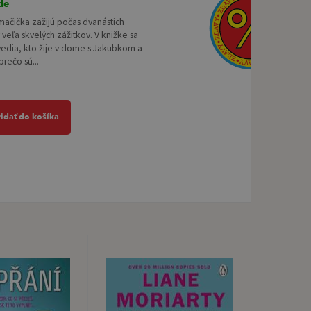
de
mačička zažijú počas dvanástich
veľa skvelých zážitkov. V knižke sa
vedia, kto žije v dome s Jakubkom a
prečo sú...
ridať do košíka