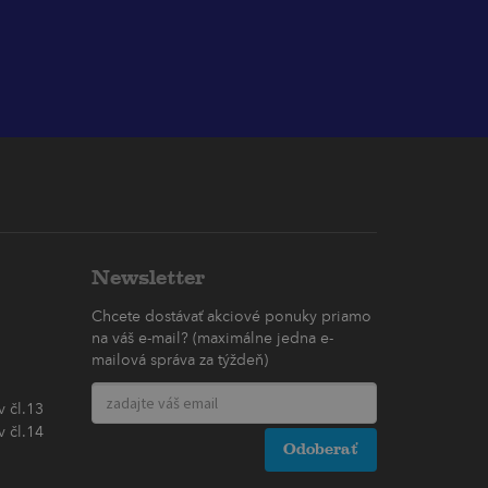
Newsletter
Chcete dostávať akciové ponuky priamo
na váš e-mail? (maximálne jedna e-
mailová správa za týždeň)
 čl.13
 čl.14
Odoberať