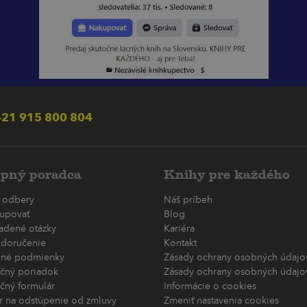
21 915 800 804
pný poradca
Knihy pre každého
 odbery
Náš príbeh
upovať
Blog
ladené otázky
Kariéra
 doručenie
Kontakt
né podmienky
Zásady ochrany osobných údajov
čný poriadok
Zásady ochrany osobných údajov
čný formulár
Informácie o cookies
r na odstúpenie od zmluvy
Zmeniť nastavenia cookies