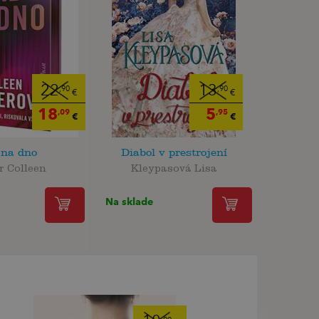
22
13
,90
,90
€
€
18
5
,09
,95
€
€
 na dno
Diabol v prestrojení
r Colleen
Kleypasová Lisa
Na sklade