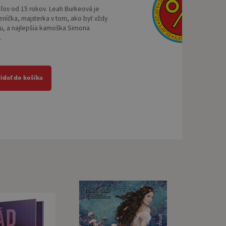
eľov od 15 rokov. Leah Burkeová je
níčka, majsterka v tom, ako byť vždy
u, a najlepšia kamoška Simona
.
ridať do košíka