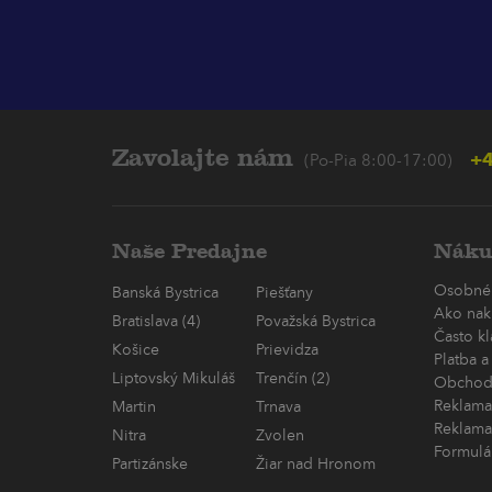
Zavolajte nám
+4
(Po-Pia 8:00-17:00)
Naše Predajne
Náku
Osobné
Banská Bystrica
Piešťany
Ako nak
Bratislava (4)
Považská Bystrica
Často k
Košice
Prievidza
Platba a
Liptovský Mikuláš
Trenčín (2)
Obchod
Reklama
Martin
Trnava
Reklama
Nitra
Zvolen
Formulá
Partizánske
Žiar nad Hronom