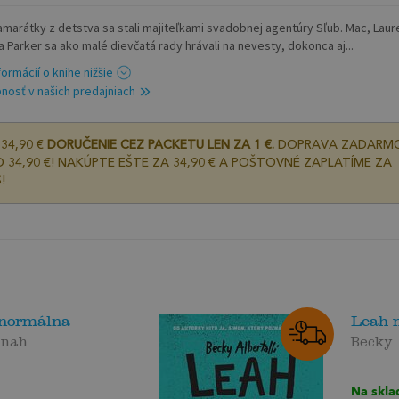
kamarátky z detstva sa stali majiteľkami svadobnej agentúry Sľub. Mac, Laure
 Parker sa ako malé dievčatá rady hrávali na nevesty, dokonca aj...
formácií o knihe nižšie
nosť v našich predajniach
34,90 €
DORUČENIE CEZ PACKETU LEN ZA 1 €.
DOPRAVA ZADARM
 34,90 €! NAKÚPTE EŠTE ZA 34,90 € A POŠTOVNÉ ZAPLATÍME ZA
!
 normálna
Leah 
nnah
Becky 
Na skla