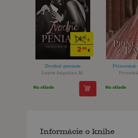
14
,90
€
2
,90
€
Zvodné peniaze
Princezná 
Lopez Angelina M.
Pronská
Na sklade
Na sklade
Informácie o knihe