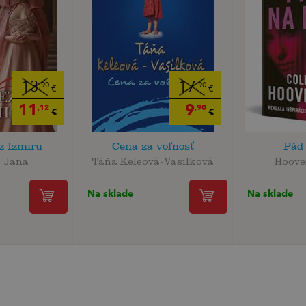
13
17
,90
,90
€
€
11
9
,12
,90
€
€
z Izmiru
Cena za voľnosť
Pád
 Jana
Táňa Keleová-Vasilková
Hoove
Na sklade
Na sklade