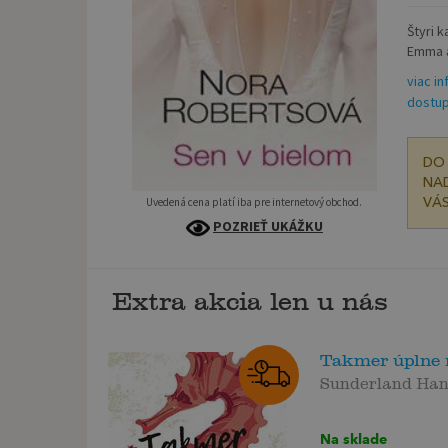
Štyri 
Emma a
viac in
dostup
DO 
NAD
Uvedená cena platí iba pre internetový obchod.
VÁS
POZRIEŤ UKÁŽKU
Extra akcia len u nás
Takmer úplne
Sunderland Ha
Na sklade