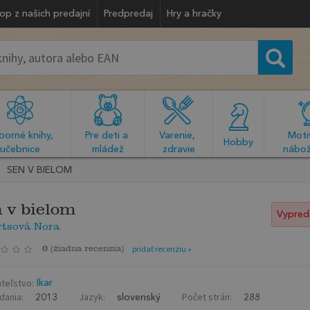
op z našich predajní
Predpredaj
Hry a hračky
orné knihy, 
Pre deti a 
Varenie, 
Motiv
  Hobby  
učebnice
mládež
zdravie
nábož
SEN V BIELOM
 v bielom
Vypred
rtsová Nora
0
(
žiadna recenzia
)
pridať recenziu »
teľstvo:
Ikar
dania:
Jazyk:
Počet strán:
2013
slovenský
288