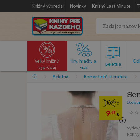
Knižný výpredaj
Novinky
Knižný Last Minute
T
Veľký knižný 
Hry, hračky a 
Odb
  Beletria  
výpredaj
viac
Beletria
Romantická literatúra
Sen
Robe
10
,90
€
9
,05
€
Vydava
Rok vy