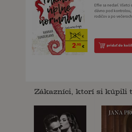
Effie sa nedarí. Všetci
dávno pod kontrolou, 
rodičov a po večeroch s
13
,90
€
2
,95
pridať do koší
€
Zákazníci, ktorí si kúpili t