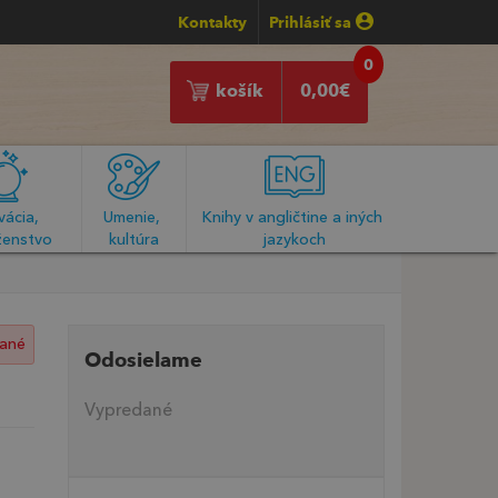
Kontakty
Prihlásiť sa
0
košík
0,00
€
ácia, 
Umenie, 
Knihy v angličtine a iných 
enstvo
kultúra
jazykoch
ané
Odosielame
Vypredané