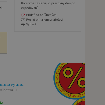
Doručíme nasledujúci pracovný deň po
l,
expedovaní.
Pridať do obľúbených
Poslať e-mailom priateľovi
Vytlačiť
O
mimo rytmu
Albertalli
de