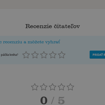
Recenzie čitateľov
e recenziu a môžete vyhrať
páčila kniha?
PRIDAŤ 
0
/ 5