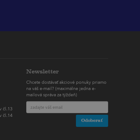
Newsletter
Chcete dostávať akciové ponuky priamo
na váš e-mail? (maximálne jedna e-
mailová správa za týždeň)
 čl.13
 čl.14
Odoberať