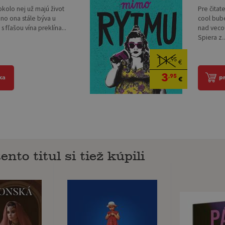
 okolo nej už majú život
Pre čitat
no ona stále býva u
cool bube
 fľašou vína preklína...
nad veco
Spiera z..
11
,95
€
3
,95
ka
p
€
ento titul si tiež kúpili