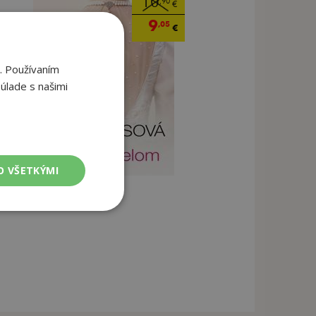
10
,90
€
9
,05
€
. Používaním
úlade s našimi
O VŠETKÝMI