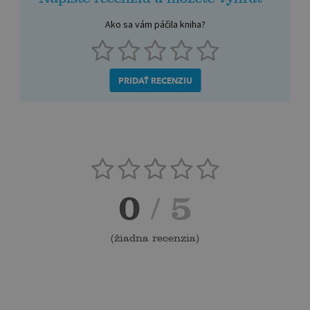
Ako sa vám páčila kniha?
PRIDAŤ RECENZIU
0
/ 5
(
žiadna recenzia
)