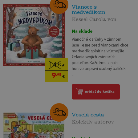
Vianoce s
medvedíkom
Kessel Carola von
Na sklade
Vianočné darčeky v zimnom
lese Tesne pred Vianocami chce
medvedík splniť najvrúcnejšie
želania svojich zvieracích
priateľov. Každému z nich
14
,90
€
horlivo pripraví osobný balíček.
9
...
,95
€
pridať do košíka
Veselá cesta
Kolektív autorov