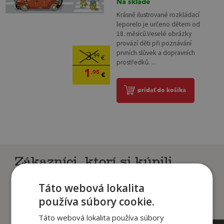
Na sklade
Krásně ilustrované rozkládací
leporelo je určeno dětem od
18. měsíců.Veselé obrázky
provází děti při poznávání
prvních slůvek a dopravních
3
,99
€
prostředků. ...
1
,95
€
pridať do košíka
Zákazníci, ktorí si kúpili
tento titul si tiež kúpili
Táto webová lokalita
používa súbory cookie.
Táto webová lokalita používa súbory