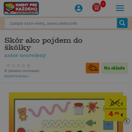
0
Skôr ako pojdem do
škôlky
autor neuvedený
Na sklade
0
(
žiadna recenzia
)
pridať recenziu »
6
,90
€
4
,95
€