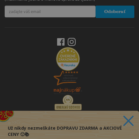
Odoberať
Už nikdy nezmeškáte DOPRAVU ZDARMA a AKCIOVÉ
CENY 🙂📚