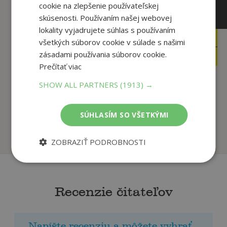
cookie na zlepšenie používateľskej
skúsenosti. Používaním našej webovej
lokality vyjadrujete súhlas s používaním
19
6
,99
,61
€
€
všetkých súborov cookie v súlade s našimi
9
2
zásadami používania súborov cookie.
,95
,95
€
€
Prečítať viac
SHOW ALL PARTNERS
(1913) →
Kráska a zviera -
Povesti o slovenských
Rozprávka s puzzle
hradoch 2
SÚHLASÍM SO VŠETKÝMI
autor neuvedený
Ján Domasta
Na sklade
Na sklade
ZOBRAZIŤ PODROBNOSTI
Recenzie čitateľov
Napíšte recenziu a môžete vyhrať