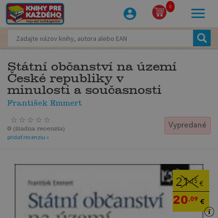
0
Státní občanství na území
České republiky v
minulosti a současnosti
František Emmert
Vypredané
0
(
žiadna recenzia
)
pridať recenziu »
21
,15
€
20
,09
€