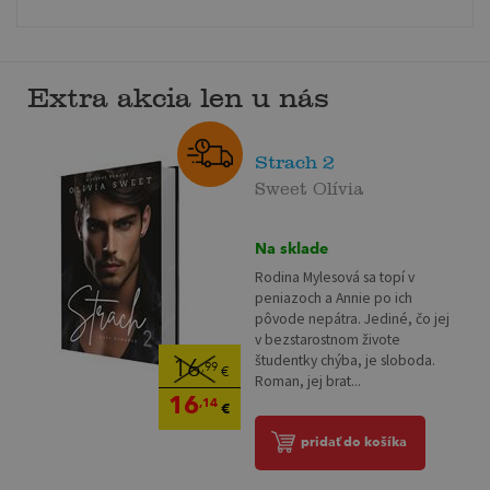
Extra akcia len u nás
Strach 2
Sweet Olívia
Na sklade
Rodina Mylesová sa topí v
peniazoch a Annie po ich
pôvode nepátra. Jediné, čo jej
v bezstarostnom živote
študentky chýba, je sloboda.
16
,99
€
Roman, jej brat...
16
,14
€
pridať do košíka