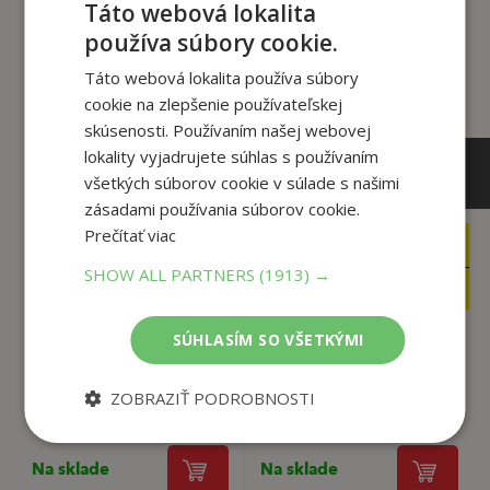
Zákazníci, ktorí si kúpili
Táto webová lokalita
tento titul si tiež kúpili
používa súbory cookie.
Táto webová lokalita používa súbory
cookie na zlepšenie používateľskej
skúsenosti. Používaním našej webovej
lokality vyjadrujete súhlas s používaním
všetkých súborov cookie v súlade s našimi
zásadami používania súborov cookie.
Prečítať viac
24
,90
€
24
,90
SHOW ALL PARTNERS
(1913) →
€
23
,66
€
23
,66
€
SÚHLASÍM SO VŠETKÝMI
Zlomové osmičky -
1918, 1938, 1948,
Nežná revolúcia
ZOBRAZIŤ PODROBNOSTI
1968
František Emmert
František Emmert
Na sklade
Na sklade