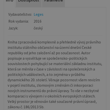
Info
Dostupnosť
Parametre
Vydavateľstvo:
Leges
Rok vydania:
2016
Jazyk:
český
Kniha zpracovává komplexně a přehledně vývoj právního
institutu státního občanství na území dnešní České
republiky od jeho založení až po současnost. Autor
popisuje a vysvětluje ve společensko-politických
souvislostech pohybující se materiální základnu institutu,
která se měnila v čase v závislosti na společenských a
politických událostech, a to zejména v průběhu
dynamického 20. století. Věnuje pozornost všem revizím
v pojetí institutu, zlomovým změnám či inkorporaci
nových instrumentů do právní úpravy. To vše v nezbytné
komparaci s vývojem i v okolních evropských státech.
Velký prostor je věnován také současné právní úpravě,
zákonu č. 186/2013 Sb.