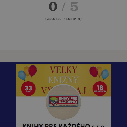
0
/ 5
(
žiadna recenzia
)