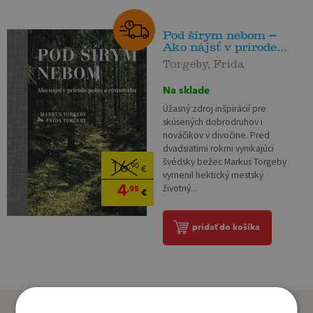
Pod šírym nebom –
Ako nájsť v prírode...
Torgeby, Frida
Na sklade
Úžasný zdroj inšpirácií pre
skúsených dobrodruhov i
nováčikov v divočine. Pred
dvadsiatimi rokmi vynikajúci
švédsky bežec Markus Torgeby
16
,90
€
vymenil hektický mestský
4
životný...
,95
€
pridať do košíka